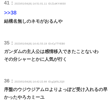
41：
2023/01/04(水) 14:51:01.11
ID:Z1dKY46S0
>>38
結構名無しのネモがおるんや
35：
2023/01/04(水) 14:41:53.19
ID:rCy7TYEB0
ガンダムの主人公は感情移入できたことないわ
その分シャーとかに人気が行く
36：
2023/01/04(水) 14:42:22.66
ID:g2j45L2Q0
序盤のウジウジアムロよりよっぽど受け入れるの早
かったやろカミーユ