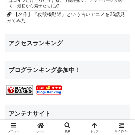
はコイツだけだったりする。（義理堅く、フットワークが軽
く、最初から素子たちに好...
【名作】『攻殻機動隊』という古いアニメを26話見
みてみた
アクセスランキング
ブログランキング参加中！
アンテナサイト
2chnavi
メニュー
ホーム
検索
トップ
サイドバー