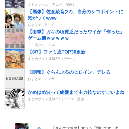
マトメンタル（アニメ・漫画）
【画像】佐倉綾音(32)、自分のシコポイントに
気がつくwww
おまとめ : アニメ
【衝撃】ガキの頃貧乏だったワイが「作った」
ゲーム機ｗｗｗｗｗ
アニ漫クロニクル
【8/7】ファミ通TOP30更新
まとめサイト速報SP（ゲーム）
【朗報】ぐらんぶるのヒロイン、デレる
おまとめ : マンガ
かめはめ波って終盤まで主力技なのすごいよね
まとめサイト速報SP（アニメ・漫画）
【ダイの大冒険】マァム「弱いです、恋