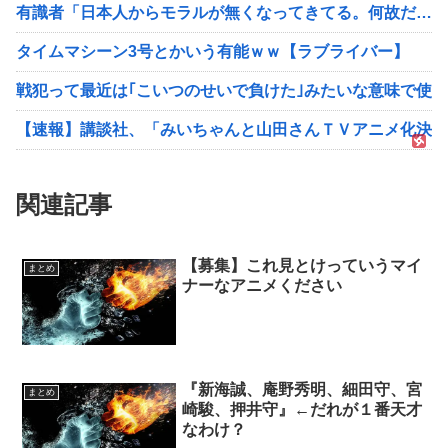
有識者「日本人からモラルが無くなってきてる。何故だ…」
タイムマシーン3号とかいう有能ｗｗ【ラブライバー】
戦犯って最近は｢こいつのせいで負けた｣みたいな意味で使
【速報】講談社、「みいちゃんと山田さんＴＶアニメ化決定！
関連記事
【募集】これ見とけっていうマイ
まとめ
ナーなアニメください
『新海誠、庵野秀明、細田守、宮
まとめ
崎駿、押井守』←だれが１番天才
なわけ？