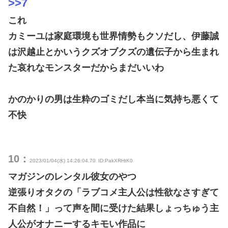
>>7
これ
カミーユは家庭環境も世界情勢もクソだし、伊藤誠
は沢越止とかいうクズオブクズの遺伝子から生まれ
た哀れなモンスターだからまだいいわ
かのかりの男は生粋のゴミだし本当に気持ち悪くて
不快
10：
2023/01/04(水) 14:26:04.70
ID:PakXRHtK0
マガジンのレンタル彼女のやつ
逆張りオタクの「ラブコメ主人公は性欲なさすぎて
不自然！」って声を間に受けた結果しょっちゅう主
人公がオナニーするキモい作品に