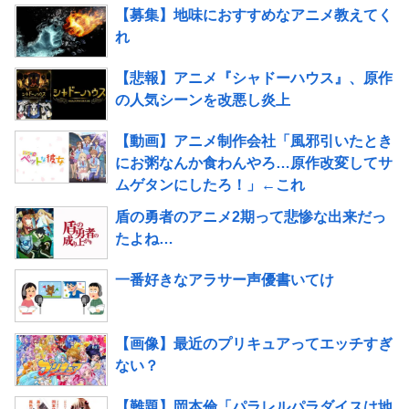
【募集】地味におすすめなアニメ教えてく
れ
【悲報】アニメ『シャドーハウス』、原作
の人気シーンを改悪し炎上
【動画】アニメ制作会社「風邪引いたとき
にお粥なんか食わんやろ…原作改変してサ
ムゲタンにしたろ！」←これ
盾の勇者のアニメ2期って悲惨な出来だっ
たよね…
一番好きなアラサー声優書いてけ
【画像】最近のプリキュアってエッチすぎ
ない？
【難題】岡本倫「パラレルパラダイスは地