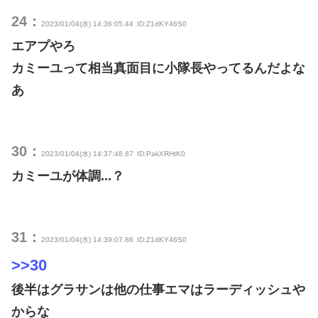
24：
2023/01/04(水) 14:36:05.44
ID:Z1dKY46S0
エアプやろ
カミーユって相当真面目に小隊長やってるんだよな
あ
30：
2023/01/04(水) 14:37:48.87
ID:PakXRHtK0
カミーユが体調...？
31：
2023/01/04(水) 14:39:07.86
ID:Z1dKY46S0
>>30
後半はグラサンは他の仕事エマはラーディッシュや
からな