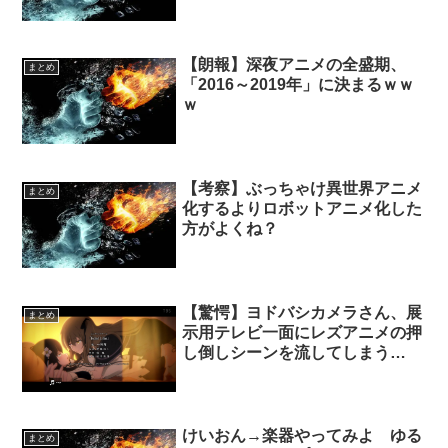
【朗報】深夜アニメの全盛期、
まとめ
「2016～2019年」に決まるｗｗ
ｗ
【考察】ぶっちゃけ異世界アニメ
まとめ
化するよりロボットアニメ化した
方がよくね？
【驚愕】ヨドバシカメラさん、展
まとめ
示用テレビ一面にレズアニメの押
し倒しシーンを流してしまう…
けいおん→楽器やってみよ ゆる
まとめ