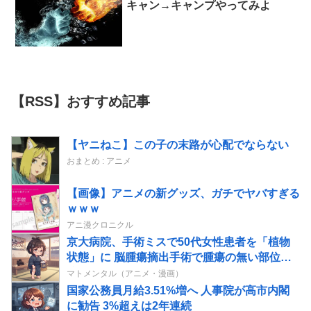
キャン→キャンプやってみよ
【RSS】おすすめ記事
【ヤニねこ】この子の末路が心配でならない
おまとめ : アニメ
【画像】アニメの新グッズ、ガチでヤバすぎる
ｗｗｗ
アニ漫クロニクル
京大病院、手術ミスで50代女性患者を「植物
状態」に 脳腫瘍摘出手術で腫瘍の無い部位を
摘出してしまう
マトメンタル（アニメ・漫画）
国家公務員月給3.51%増へ 人事院が高市内閣
に勧告 3%超えは2年連続