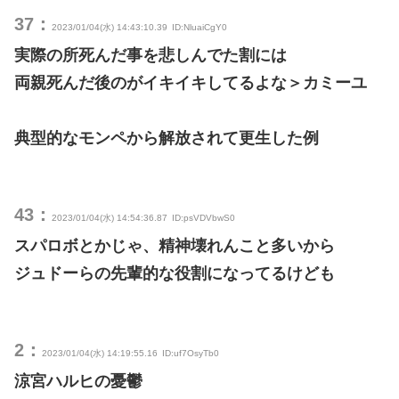
37：
2023/01/04(水) 14:43:10.39
ID:NluaiCgY0
実際の所死んだ事を悲しんでた割には
両親死んだ後のがイキイキしてるよな＞カミーユ
典型的なモンペから解放されて更生した例
43：
2023/01/04(水) 14:54:36.87
ID:psVDVbwS0
スパロボとかじゃ、精神壊れんこと多いから
ジュドーらの先輩的な役割になってるけども
2：
2023/01/04(水) 14:19:55.16
ID:uf7OsyTb0
涼宮ハルヒの憂鬱