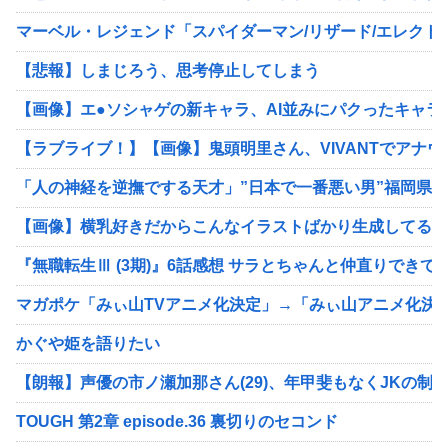
マーベル・レジェンド「スパイダーマン/リザード/エレクト
【悲報】しまじろう、思考停止してしまう
【画像】エ●ソシャゲの新キャラ、AI並みにパクったキャラ
【ラブライブ！】【画像】鬼頭明里さん、VIVANTでアナ
「人の神経を逆撫でする天才」”日本で一番悪い男”福岡県
【画像】横乳好きだからこんなイラストばかり生成してる
『無職転生Ⅲ (3期)』6話感想 サラとちゃんと仲直りできて
マガポケ「みぃ山TVアニメ化決定」→「みぃ山アニメ化決
かぐや姫を語りたい
【朗報】声優の市ノ瀬加那さん(29)、年甲斐もなくJKの制
TOUGH 第2章 episode.36 裏切りのセコンド