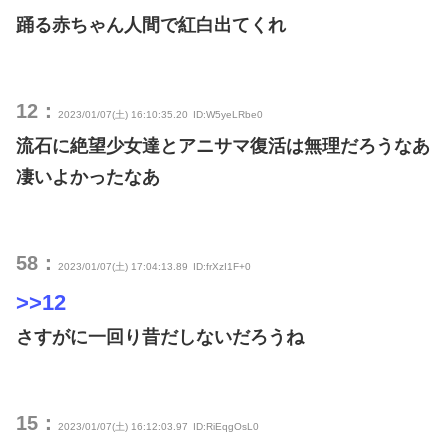
踊る赤ちゃん人間で紅白出てくれ
12：
2023/01/07(土) 16:10:35.20
ID:W5yeLRbe0
流石に絶望少女達とアニサマ復活は無理だろうなあ
凄いよかったなあ
58：
2023/01/07(土) 17:04:13.89
ID:frXzI1F+0
>>12
さすがに一回り昔だしないだろうね
15：
2023/01/07(土) 16:12:03.97
ID:RiEqgOsL0