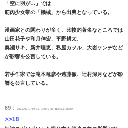
「空に羽が…」では
筋肉少女帯の「機械」から出典となっている。
漫画家との関わりが多く、比較的著名なところでは
山田花子や和月伸宏、平野耕太、
奥瀬サキ、新井理恵、私屋カヲル、大岩ケンヂなど
が影響を公言している。
若手作家では滝本竜彦や遠藤徹、辻村深月などが影
響を公言している。
69：
2023/01/07(土) 17:25:42.89
ID:klZYf3Mp0
>>18