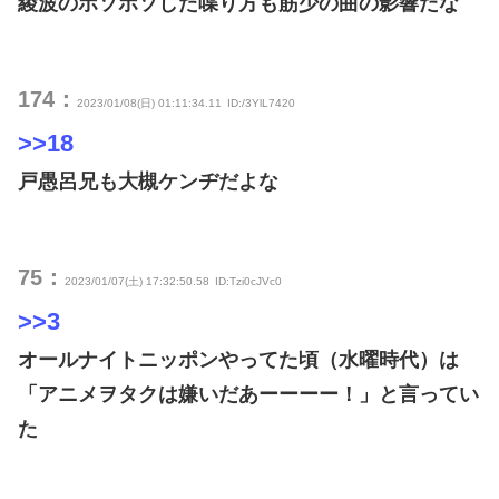
綾波のボソボソした喋り方も筋少の曲の影響だな
174：
2023/01/08(日) 01:11:34.11
ID:/3YlL7420
>>18
戸愚呂兄も大槻ケンヂだよな
75：
2023/01/07(土) 17:32:50.58
ID:Tzi0cJVc0
>>3
オールナイトニッポンやってた頃（水曜時代）は
「アニメヲタクは嫌いだあーーーー！」と言ってい
た