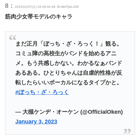
8：
2023/01/07(土) 16:09:04.48
ID:NbFQbL339
筋肉少女帯モデルのキャラ
まだ正月「ぼっち・ざ・ろっく！」観る。
コミュ障の高校生がバンドを始めるアニ
メ。もう共感しかない。わかるなぁバンド
あるある。ひとりちゃんは自虐的性格が反
転したらいいボーカルになるタイプかと。
#ぼっち・ざ・ろっく
— 大槻ケンヂ・オーケン (@OfficialOken)
January 3, 2023