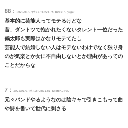
88：
2023/01/07(土) 17:42:24.75
ID:1x+KFyQp0
基本的に芸能人ってモテるけどな
昔、ダントツで抱かれたくないタレント一位だった
鶴太郎も実際はかなりモテてたし
芸能人で結婚しない人はモテないわけでなく独り身
のが気楽とか女に不自由しないとか理由があっての
ことだからな
7：
2023/01/07(土) 16:08:31.51
ID:sfdK9IRz0
元々バンドやるようなのは陰キャで引きこもって曲
や詩を書いて世代に刺さる