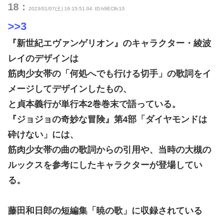
18：
2023/01/07(土) 16:15:51.04
ID:h9EClfc10
>>3
『新世紀エヴァンゲリオン』のキャラクター・綾波
レイのデザインは
筋肉少女帯の「何処へでも行ける切手」の歌詞をイ
メージしてデザインしたもの、
と貞本義行が単行本2巻巻末で語っている。
『ジョジョの奇妙な冒険』第4部「ダイヤモンドは
砕けない」には、
筋肉少女帯の曲の歌詞からの引用や、当時の大槻の
ルックスを参考にしたキャラクターが登場してい
る。
藤田和日郎の短編集「暁の歌」に収録されている