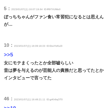
5：
2023/01/07(土) 16:07:19.64
ID:lR97XUWo0
ぼっちちゃんがファン食い常習犯になるとは思えん
が…
10：
2023/01/07(土) 16:09:18.03
ID:EksYbKkJ0
>>5
女にモテまくったとか全部嘘らしい
昔は夢を与えるのが芸能人の責務だと思ってたとか
インタビューで言ってた
46：
2023/01/07(土) 16:48:21.11
ID:grKh9qOT0