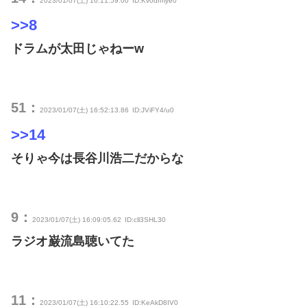
2023/01/07(土) 16:11:59.00
ID:Kv0drmye0
>>8
ドラムが太田じゃねーw
51：
2023/01/07(土) 16:52:13.86
ID:JViFY4/u0
>>14
そりゃ今は長谷川浩二だからな
9：
2023/01/07(土) 16:09:05.62
ID:cll3SHL30
ラジオ巌流島聴いてた
11：
2023/01/07(土) 16:10:22.55
ID:KeAkD8IV0