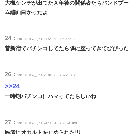
大槻ケンヂが出てたＸ年後の関係者たちバンドブー
ム編面白かったよ
24：
2023/01/07(土) 16:21:51.09
ID:/KURY6mT0
昔新宿でパチンコしてたら隣に座ってきてびびった
26：
2023/01/07(土) 16:23:00.86
ID:pea3rDf00
>>24
一時期パチンコにハマってたらしいね
27：
2023/01/07(土) 16:24:18.34
ID:JsfouGJP0
医者にオカルトを止められた男