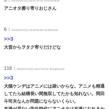
2023/01/07(土) 16:05:25.35
ID:UYf1ciE30
アニオタ擦り寄りおじさん
6：
2023/01/07(土) 16:08:04.99
ID:Zkl/CA/r0
>>3
大昔からヲタク寄りだけどな
118：
2023/01/07(土) 18:27:20.44
ID:lLg6Zcby0
>>3
大槻ケンヂはアニメには疎いからな。アニメも精通
してたら結構長い間無双してたかも知れない。岡田
斗司夫なんか問題にならないくらい。
友達が居ない学生時代にアニオタは友達になれるか