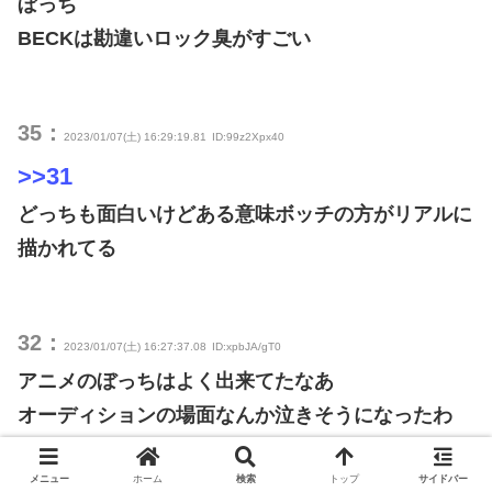
ぼっち
BECKは勘違いロック臭がすごい
35：
2023/01/07(土) 16:29:19.81
ID:99z2Xpx40
>>31
どっちも面白いけどある意味ボッチの方がリアルに
描かれてる
32：
2023/01/07(土) 16:27:37.08
ID:xpbJA/gT0
アニメのぼっちはよく出来てたなあ
オーディションの場面なんか泣きそうになったわ
メニュー
ホーム
検索
トップ
サイドバー