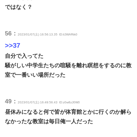
ではなく？
56：
2023/01/07(土) 16:56:13.35
ID:iIJWARtk0
>>37
自分で入ってた
騒がしい中学生たちの喧騒を離れ瞑想をするのに教
室で一番いい場所だった
49：
2023/01/07(土) 16:49:56.43
ID:z0w8zJ0W0
昼休みになると何で皆が体育館とかに行くのか解ら
なかったな教室は毎日俺一人だった