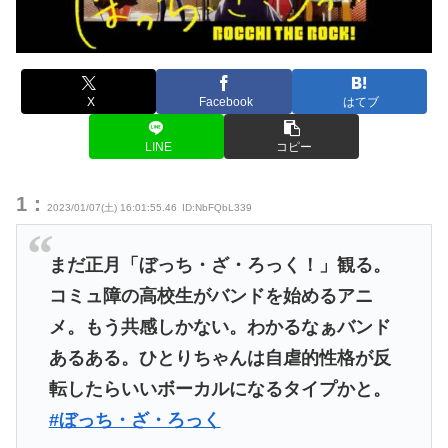
X
Facebook
はてブ
LINE
コピー
1：
2023/01/07(土) 16:01:55.46
ID:NbFQbL339
まだ正月「ぼっち・ざ・ろっく！」観る。
コミュ障の高校生がバンドを始めるアニ
メ。もう共感しかない。わかるなぁバンド
あるある。ひとりちゃんは自虐的性格が反
転したらいいボーカルになるタイプかと。
#ぼっち・ざ・ろっく