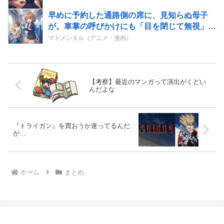
早めに予約した通路側の席に、見知らぬ母子
が。車掌の呼びかけにも「目を閉じて無視」し
て居座られました。無理やり奪われた席は、結
マトメンタル（アニメ・漫画）
局“やったもん勝ち”になっ...
【考察】最近のマンガって演出がくどい
んだよな
『トライガン』を買おうか迷ってるんだ
が…
ホーム
まとめ