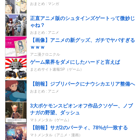
おまとめ : マンガ
正直アニメ版のシュタインズゲートって微妙じ
ゃね？
おまとめ : アニメ
【画像】アニメの新グッズ、ガチでヤバすぎる
ｗｗｗ
アニ漫クロニクル
ゲーム業界をダメにしたハードと言えば
まとめサイト速報SP（ゲーム）
【朗報】ジブリパークにナウシカエリア整備へ
おまとめ : アニメ
3大ポケモンスピオンオフ作品クソゲー、ノブ
ナガの野望、ダッシュ
マトメンタル（ゲーム）
【朗報】サガ2のパーティ、78%が一致する
マトメンタル（アニメ・漫画）