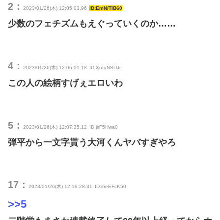
2：
2023/01/26(木) 12:05:03.96
ID:EmN/TlB60
少数のフェチズムもえぐっていくのか……
4：
2023/01/26(木) 12:06:01.18
ID:XoIqNSUJr
この人の絵柄すげぇエロいわ
5：
2023/01/26(木) 12:07:35.12
ID:jirF5Hwa0
弾平から一文字貰う大河くんヤバすぎやろ
17：
2023/01/26(木) 12:19:28.31
ID:i6eEFcK50
>>5