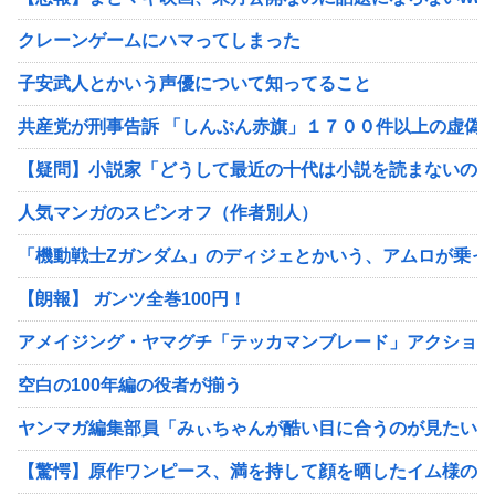
クレーンゲームにハマってしまった
子安武人とかいう声優について知ってること
共産党が刑事告訴 「しんぶん赤旗」１７００件以上の虚偽
【疑問】小説家「どうして最近の十代は小説を読まないので
人気マンガのスピンオフ（作者別人）
「機動戦士Ζガンダム」のディジェとかいう、アムロが乗っ
【朗報】 ガンツ全巻100円！
アメイジング・ヤマグチ「テッカマンブレード」アクション
空白の100年編の役者が揃う
ヤンマガ編集部員「みぃちゃんが酷い目に合うのが見たい（ﾆ
【驚愕】原作ワンピース、満を持して顔を晒したイム様の正