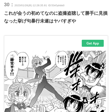
30：
2023/01/26(木) 12:28:35.91
ID:53rOyhbb0
これが会うの初めてなのに盗撮盗聴して勝手に見損
なった挙げ句暴行未遂はヤバすぎや