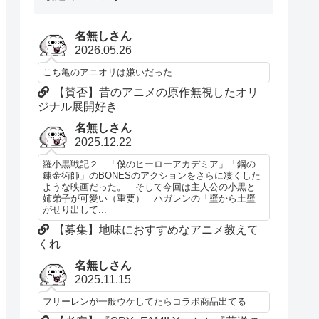
名無しさん
2026.05.26
こち亀のアニオリは嫌いだった
【賛否】昔のアニメの原作無視したオリ
ジナル展開好き
名無しさん
2025.12.22
羅小黒戦記２ 「僕のヒーローアカデミア」「鋼の
錬金術師」のBONESのアクションをさらに凄くした
ような映画だった。 そして今回は主人公の小黒と
姉弟子が可愛い（重要） ハガレンの「壁から土壁
がせり出して...
【募集】地味におすすめなアニメ教えて
くれ
名無しさん
2025.11.15
フリーレンが一般ウケしてたらコラボ商品出てる