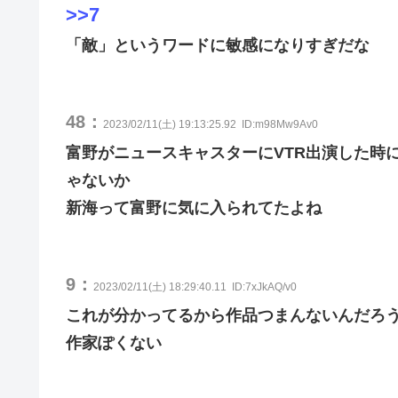
>>7
「敵」というワードに敏感になりすぎだな
48：
2023/02/11(土) 19:13:25.92
ID:m98Mw9Av0
富野がニュースキャスターにVTR出演した時
ゃないか
新海って富野に気に入られてたよね
9：
2023/02/11(土) 18:29:40.11
ID:7xJkAQ/v0
これが分かってるから作品つまんないんだろ
作家ぽくない