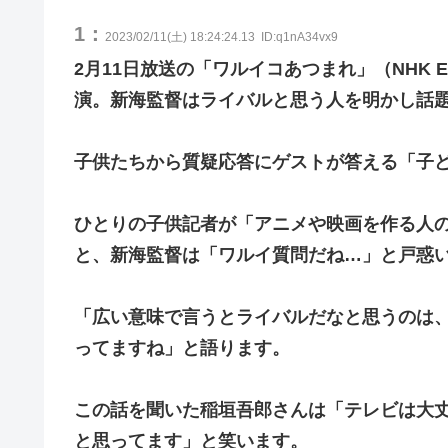
1：
2023/02/11(土) 18:24:24.13
ID:q1nA34vx9
2月11日放送の「ワルイコあつまれ」（NHK
演。新海監督はライバルと思う人を明かし話
子供たちから質疑応答にゲストが答える「子
ひとりの子供記者が「アニメや映画を作る人
と、新海監督は「ワルイ質問だね…」と戸惑
「広い意味で言うとライバルだなと思うのは、例えば
ってますね」と語ります。
この話を聞いた稲垣吾郎さんは「テレビは大
と思ってます」と笑います。