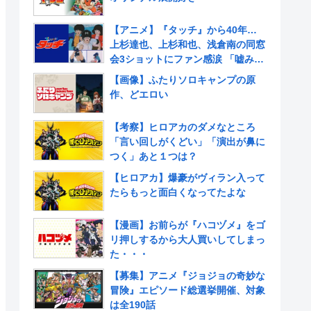
【アニメ】『タッチ』から40年…
上杉達也、上杉和也、浅倉南の同窓
会3ショットにファン感涙 「嘘みた
いだろ…また三人揃ってるんだぜ」
【画像】ふたりソロキャンプの原
作、どエロい
【考察】ヒロアカのダメなところ
「言い回しがくどい」「演出が鼻に
つく」あと１つは？
【ヒロアカ】爆豪がヴィラン入って
たらもっと面白くなってたよな
【漫画】お前らが『ハコヅメ』をゴ
リ押しするから大人買いしてしまっ
た・・・
【募集】アニメ『ジョジョの奇妙な
冒険』エピソード総選挙開催、対象
は全190話