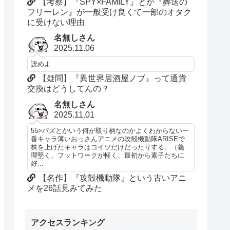
【考察】『SPY×FAMILY』とか『葬送の
フリーレン』が一般受け良くて一部のオタク
に受けない理由
名無しさん
2025.11.06
読めよ
【疑問】『異世界居酒屋ノブ』って通貨
交換はどうしてんの？
名無しさん
2025.11.01
55>パズとかいう何が取り柄なのかよくわからない一
番キャラ薄いおっさんアニメの攻殻機動隊ARISEで
株を上げたキャラはコイツだけだったりする。（義
理堅く、フットワークが軽く、最初から素子たちに
好...
【名作】『攻殻機動隊』という古いアニ
メを26話見みてみた
アクセスランキング