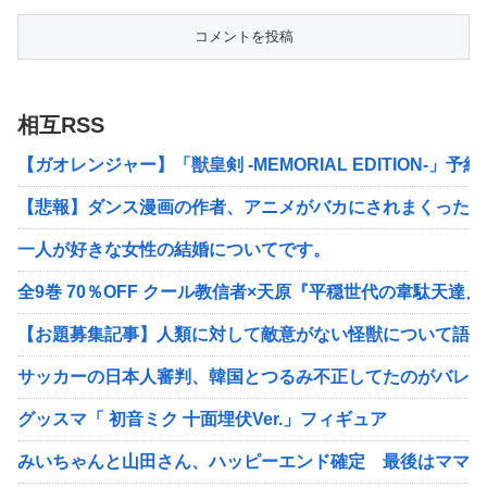
相互RSS
【ガオレンジャー】「獣皇剣 -MEMORIAL EDITION-」
【悲報】ダンス漫画の作者、アニメがバカにされまくったせ
一人が好きな女性の結婚についてです。
全9巻 70％OFF クール教信者×天原『平穏世代の韋駄天達』（
【お題募集記事】人類に対して敵意がない怪獣について語っ
サッカーの日本人審判、韓国とつるみ不正してたのがバレる
グッスマ「 初音ミク 十面埋伏Ver.」フィギュア
みいちゃんと山田さん、ハッピーエンド確定 最後はママに