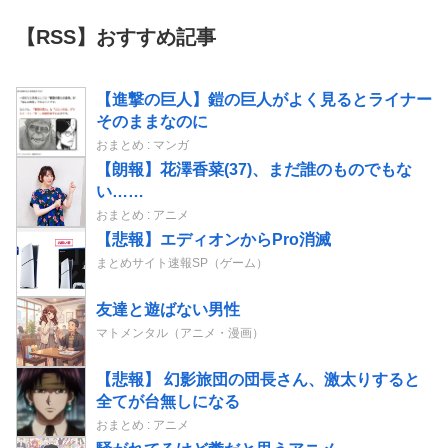
【RSS】おすすめ記事
【進撃の巨人】鎧の巨人がよく見るとライナー
そのままなのに
おまとめ : マンガ
【朗報】花澤香菜(37)、まだ誰のものでもな
い……
おまとめ : アニメ
【悲報】エディオンからPro消滅
まとめサイト速報SP（ゲーム）
友達と遊ばない男性
マトメンタル（アニメ・漫画）
【悲報】 幻影旅団の団長さん、激太りすると
全てが台無しになる
おまとめ : アニメ