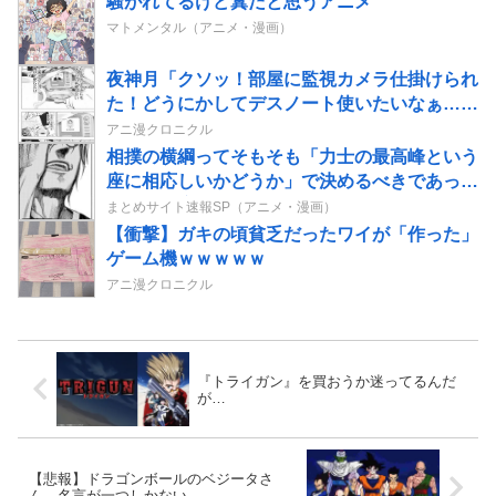
騒がれてるけど糞だと思うアニメ
マトメンタル（アニメ・漫画）
夜神月「クソッ！部屋に監視カメラ仕掛けられ
た！どうにかしてデスノート使いたいなぁ…せ
や！」→結果
アニ漫クロニクル
相撲の横綱ってそもそも「力士の最高峰という
座に相応しいかどうか」で決めるべきであって
横綱に相応しい者がいないなら別に不在でもい
まとめサイト速報SP（アニメ・漫画）
いはずだよな
【衝撃】ガキの頃貧乏だったワイが「作った」
ゲーム機ｗｗｗｗｗ
アニ漫クロニクル
『トライガン』を買おうか迷ってるんだ
が…
【悲報】ドラゴンボールのベジータさ
ん、名言が一つしかない