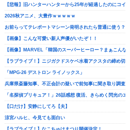
【悲報】旧ハンターハンターから25年が経過したのにコイ
2026秋アニメ、大豊作ｗｗｗｗｗ
お前らってテレポートマシーン発明されたら普通に使う？
【画像】こんな可愛い新人声優がいたぞ！！
【画像】MARVEL「韓国のスーパーヒーロー？まぁこんな
【ラブライブ！】ニジガクドスケベ水着アクスタの締め切り
「MPG-26 デストロン ライノックス」
兵庫県斎藤知事、不正会計の疑いで前知事に聞き取り調査へ
「名探偵プリキュア！」26話感想 復活、きらめく閃光のエ
【口だけ】安静にしてろ【夫】
涼宮ハルヒ、今見ても面白い
【ラブライブ！】なこちゅけまつり開催決定！