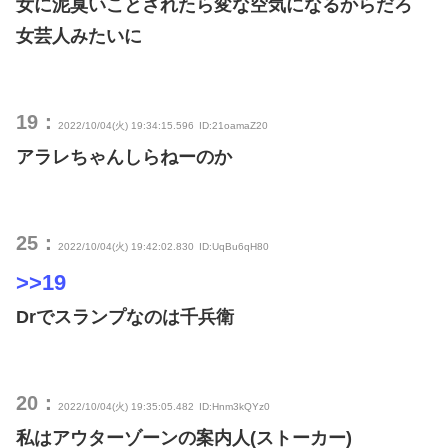
女に泥臭いことされたら変な空気になるからだろ
女芸人みたいに
19：
2022/10/04(火) 19:34:15.596
ID:21oamaZ20
アラレちゃんしらねーのか
25：
2022/10/04(火) 19:42:02.830
ID:UqBu6qH80
>>19
Drでスランプなのは千兵衛
20：
2022/10/04(火) 19:35:05.482
ID:Hnm3kQYz0
私はアウターゾーンの案内人(ストーカー)