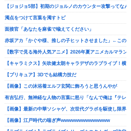
【ジョジョ5部】初期のジョルノのカウンター攻撃ってなん
濁点をつけて言葉を濁すトピ
面接官「あなたを麻雀で喩えてください」
赤坂アカ「かぐや様、推しの子ヒットさせました」←この人
【数字で見る海外人気アニメ】2026年夏アニメカルマラン
【キャラミクス】矢吹健太朗キャラデザのラブライブ！横断
【プリキュア】3Dでも結構力技だ
【画像】この沐浴着エルフ玄関に飾ろうと思うんやが
有吉弘行、無神経な人物の言葉に怒り「なんで俺は『テレビ
【画像】最新の中華ソシャゲ、次世代グラボを駆使し限界突破
【画像】江戸時代の喘ぎ声wwwwwwwwwwwwww