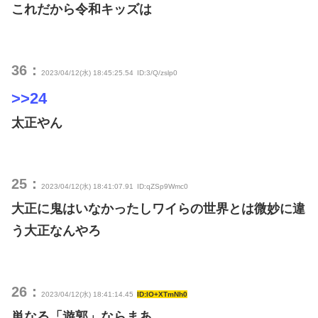
これだから令和キッズは
36：
2023/04/12(水) 18:45:25.54
ID:3/Q/zslp0
>>24
太正やん
25：
2023/04/12(水) 18:41:07.91
ID:qZSp9Wmc0
大正に鬼はいなかったしワイらの世界とは微妙に違
う大正なんやろ
26：
2023/04/12(水) 18:41:14.45
ID:lO+XTmNh0
単なる「遊郭」ならまあ