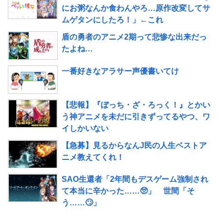
にお粥なんか食わんやろ…原作改変してサ
ムゲタンにしたろ！」←これ
盾の勇者のアニメ2期って悲惨な出来だっ
たよね…
一番好きなアラサー声優書いてけ
【悲報】『ぼっち・ざ・ろっく！』とかい
う神アニメを未だに引きずってるやつ、ワ
イしかいない
【急募】見るからなんJ民の人生ベストア
ニメ教えてくれ！
SAO生還者「2年間もデスゲーム強制され
て本当に辛かった……🥺」 世間「そ
う……🙄」