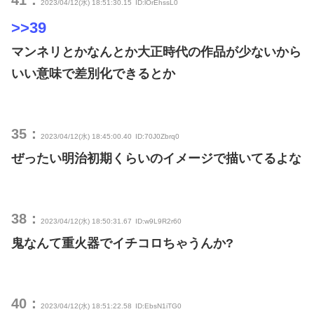
41：
2023/04/12(水) 18:51:30.15
ID:lOrEhssL0
>>39
マンネリとかなんとか大正時代の作品が少ないから
いい意味で差別化できるとか
35：
2023/04/12(水) 18:45:00.40
ID:70J0Zbrq0
ぜったい明治初期くらいのイメージで描いてるよな
38：
2023/04/12(水) 18:50:31.67
ID:w9L9R2r60
鬼なんて重火器でイチコロちゃうんか?
40：
2023/04/12(水) 18:51:22.58
ID:EbsN1iTG0