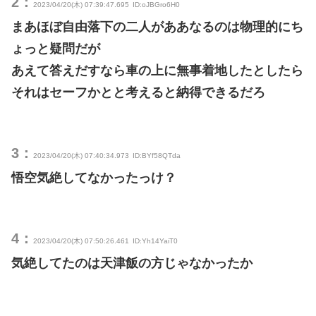
2：
2023/04/20(木) 07:39:47.695
ID:oJBGro6H0
まあほぼ自由落下の二人がああなるのは物理的にち
ょっと疑問だが
あえて答えだすなら車の上に無事着地したとしたら
それはセーフかとと考えると納得できるだろ
3：
2023/04/20(木) 07:40:34.973
ID:BYf58QTda
悟空気絶してなかったっけ？
4：
2023/04/20(木) 07:50:26.461
ID:Yh14YaiT0
気絶してたのは天津飯の方じゃなかったか