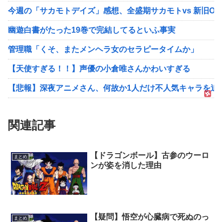
今週の「サカモトデイズ」感想、全盛期サカモトvs 新旧OR
幽遊白書がたった19巻で完結してるといふ事実
管理職「くそ、またメンヘラ女のセラピータイムか」
【天使すぎる！！】声優の小倉唯さんかわいすぎる
【悲報】深夜アニメさん、何故か1人だけ不人気キャラを追
関連記事
【ドラゴンボール】古参のウーロ
まとめ
ンが姿を消した理由
【疑問】悟空が心臓病で死ぬのっ
まとめ