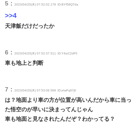
5：
2023/04/20(木) 07:52:02.178
ID:BYf58QTda
>>4
天津飯だけだったか
6：
2023/04/20(木) 07:52:37.511
ID:Y4tzC2dF0
車も地上と判断
7：
2023/04/20(木) 07:53:06.569
ID:eIwFq97j0
は？地面より車の方が位置が高いんだから車に当っ
た悟空のが早いに決まってんじゃん
車も地面と見なされたんだぞ？わかってる？