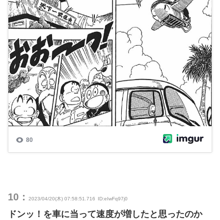
10：
2023/04/20(木) 07:58:51.716
ID:eIwFq97j0
ドンッ！を車に当って速度が増したと思ったのか