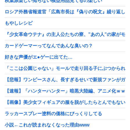
秋葉原楽しい知らない模型用品見てるの楽しい
ロシア外務省報道官「広島市長は『偽りの呪文』繰り返して
もやしレシピ
『少女革命ウテナ』の主人公たちの寮、”あの人”の家がモ
カードゲーマーってなんであんな臭いの？
好きな声優がエ●ゲーに出てた…
「ここは公園じゃない」モールで走り回る子にぶつかられ、
【悲報】ワンピースさん、長すぎるせいで新規ファンがガチ
【速報】「ハンターハンター」暗黒大陸編、アニメ化ｗｗｗ
【画像】美少女フィギュアの服を脱がしたらとんでもない事
ラッカースプレー塗料の価格にびっくりしてる
小説←これが読まれなくなった理由www