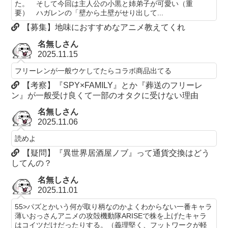
た。 そして今回は主人公の小黒と姉弟子が可愛い（重
要） ハガレンの「壁から土壁がせり出して...
【募集】地味におすすめなアニメ教えてくれ
名無しさん
2025.11.15
フリーレンが一般ウケしてたらコラボ商品出てる
【考察】『SPY×FAMILY』とか『葬送のフリーレ
ン』が一般受け良くて一部のオタクに受けない理由
名無しさん
2025.11.06
読めよ
【疑問】『異世界居酒屋ノブ』って通貨交換はどう
してんの？
名無しさん
2025.11.01
55>パズとかいう何が取り柄なのかよくわからない一番キャラ
薄いおっさんアニメの攻殻機動隊ARISEで株を上げたキャラ
はコイツだけだったりする。（義理堅く、フットワークが軽