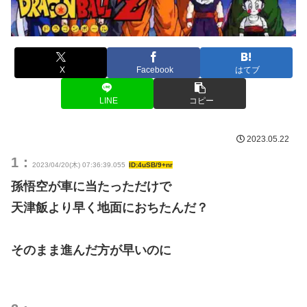
X
Facebook
はてブ
LINE
コピー
2023.05.22
1：
2023/04/20(木) 07:36:39.055
ID:4uSB/9+nr
孫悟空が車に当たっただけで
天津飯より早く地面におちたんだ？
そのまま進んだ方が早いのに