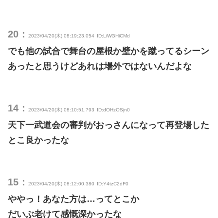
20：
2023/04/20(木) 08:19:23.054
ID:LiWGHiCMd
でも他の試合で舞台の屋根か壁かを蹴ってるシーン
あったと思うけどあれは場外ではないんだよな
14：
2023/04/20(木) 08:10:51.793
ID:dOHzOSjn0
天下一武道会の審判がおっさんになって再登場した
とこ良かったな
15：
2023/04/20(木) 08:12:00.380
ID:Y4tzC2dF0
ややっ！あなた方は…ってとこか
だいぶ老けて感慨深かったな