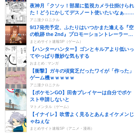
夜神月「クソッ！部屋に監視カメラ仕掛けられ
た！どうにかしてデスノート使いたいなぁ…せ
や！」→結果
アニ漫クロニクル
9/17発売予定、ふたりはいつかまた逢える『空
の軌跡 the 2nd』プロモーショントレーラー公
開！
まとめサイト速報SP（ゲーム）
【ハンターハンター】ゴンとキルアより低いっ
てやっぱり微妙な気もする
おまとめ : マンガ
【衝撃】ガキの頃貧乏だったワイが「作った」
ゲーム機ｗｗｗｗｗ
アニ漫クロニクル
【ポケモンGO】田舎プレイヤーは自分でポケ
スト申請しないと
マトメンタル（ゲーム）
【イナイレ】吹雪よく見るとあんまイケメンじ
ゃねぇな
まとめサイト速報SP（アニメ・漫画）