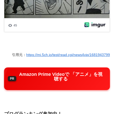
引用元：
https://mi.5ch.io/test/read.cgi/news4vip/1681943799
Amazon Prime Videoで 「アニメ」を視
聴する
ブログランキング参加中！