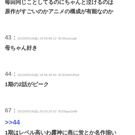
毎回同じことしてるのにちゃんと泣けるのは
原作がすごいのかアニメの構成が有能なのか
43：
2023/05/19(金) 19:56:08.12
ID:S6oahzyj0
母ちゃん好き
44：
2023/05/19(金) 19:56:30.60
ID:GXdrKUPb0
1期の2話がピーク
67：
2023/05/19(金) 20:03:20.02
ID:D0pptJzN0
>>44
1期はレベル高いわ露神に燕に蛍とか名作揃い