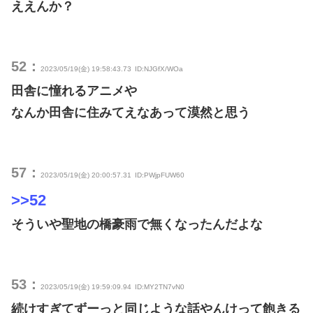
ええんか？
52：
2023/05/19(金) 19:58:43.73
ID:NJGfX/WOa
田舎に憧れるアニメや
なんか田舎に住みてえなあって漠然と思う
57：
2023/05/19(金) 20:00:57.31
ID:PWjpFUW60
>>52
そういや聖地の橋豪雨で無くなったんだよな
53：
2023/05/19(金) 19:59:09.94
ID:MY2TN7vN0
続けすぎてずーっと同じような話やんけって飽きる