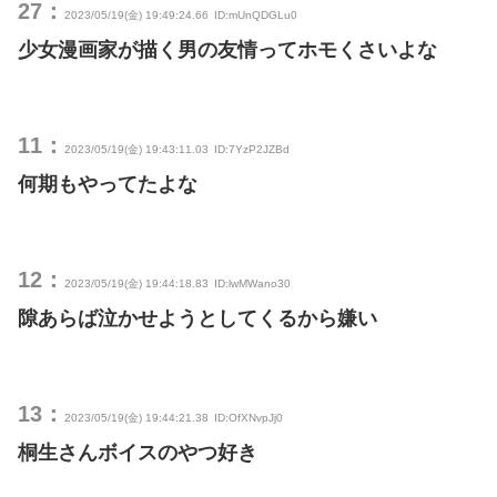
27：
2023/05/19(金) 19:49:24.66
ID:mUnQDGLu0
少女漫画家が描く男の友情ってホモくさいよな
11：
2023/05/19(金) 19:43:11.03
ID:7YzP2JZBd
何期もやってたよな
12：
2023/05/19(金) 19:44:18.83
ID:lwMWano30
隙あらば泣かせようとしてくるから嫌い
13：
2023/05/19(金) 19:44:21.38
ID:OfXNvpJj0
桐生さんボイスのやつ好き