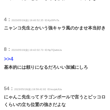
4：
2023/05/19(金) 19:40:52.35
ID:KjrJ0PvTa
ニャンコ先生とかいう強キャラ風のかませ本当好き
8：
2023/05/19(金) 19:42:02.73
ID:NpTQwbbJa
>>4
基本的には頼りになるだろいい加減にしろ
54：
2023/05/19(金) 19:59:42.82
ID:kozjskJUa
にゃんこ先生ってドラゴンボールで言うとピッコロ
くらいの立ち位置の強さだよな