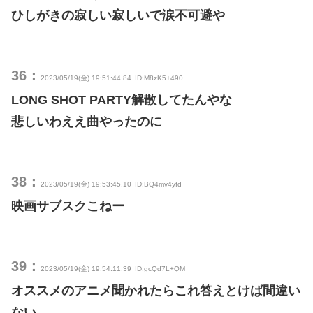
ひしがきの寂しい寂しいで涙不可避や
36：
2023/05/19(金) 19:51:44.84
ID:M8zK5+490
LONG SHOT PARTY解散してたんやな
悲しいわええ曲やったのに
38：
2023/05/19(金) 19:53:45.10
ID:BQ4mv4yfd
映画サブスクこねー
39：
2023/05/19(金) 19:54:11.39
ID:gcQd7L+QM
オススメのアニメ聞かれたらこれ答えとけば間違い
ない