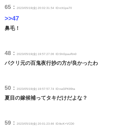
65：
2023/05/19(金) 20:02:31.54
ID:rcIt1pa70
>>47
鼻毛！
48：
2023/05/19(金) 19:57:27.06
ID:ShGpauRm0
パクリ元の百鬼夜行抄の方が良かったわ
50：
2023/05/19(金) 19:57:57.74
ID:naGPK89ta
夏目の嫁候補ってタキだけだよな？
59：
2023/05/19(金) 20:01:23.66
ID:lkcK+VCD0