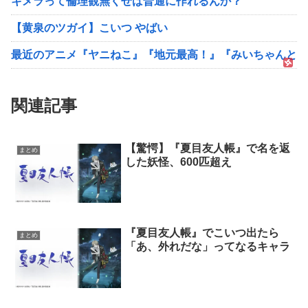
キメラって倫理観無くせば普通に作れるんか？
【黄泉のツガイ】こいつ やばい
最近のアニメ『ヤニねこ』『地元最高！』『みいちゃんと山
関連記事
【驚愕】『夏目友人帳』で名を返
まとめ
した妖怪、600匹超え
『夏目友人帳』でこいつ出たら
まとめ
「あ、外れだな」ってなるキャラ