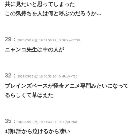
共に見たいと思ってしまった
この気持ちを人は何と呼ぶのだろうか…
29：
2023/05/19(金) 19:49:50.99
ID:GkDcmRCG0
ニャンコ先生は中の人が
32：
2023/05/19(金) 19:50:52.10
ID:xRzsV+730
ブレインズベースが怪奇アニメ専門みたいになって
るらしくて草はえた
35：
2023/05/19(金) 19:51:43.81
ID:D0pptJzN0
1期1話から泣けるから凄い