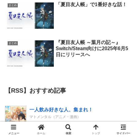
「夏目友人帳」で1番好きな話！
まとめ
『夏目友人帳 ～葉月の記～』
まとめ
Switch/Steam向けに2025年6月5
日にリリースへ
【RSS】おすすめ記事
一人飲み好きな人、集まれ！
マトメンタル（アニメ・漫画）
男性のプライドが高いと感じた瞬間
メニュー
ホーム
検索
トップ
サイドバー