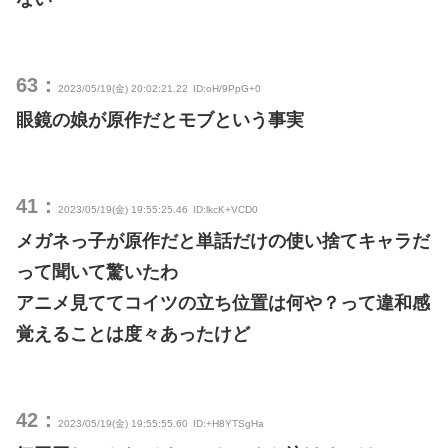
63：
2023/05/19(金) 20:02:21.22
ID:oH/9PpG+0
眼鏡の娘が原作だとモブという事実
41：
2023/05/19(金) 19:55:25.46
ID:lkcK+VCD0
メガネっ子が原作だと単話だけの使い捨てキャラだ
って聞いて驚いたわ
アニメ見ててコイツの立ち位置は何や？って違和感
覚えることは度々あったけど
42：
2023/05/19(金) 19:55:55.60
ID:+H8YTSgHa