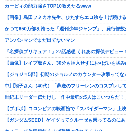
カービィの能力強さTOP10教えたるwww
【画像】島田フミカネ先生、ひたすらエロ絵を上げ続けるだ
かつて650万部を誇った「週刊少年ジャンプ」、発行部数が初
アンパンマンでまだ出てないマン
『名探偵プリキュア！』27話感想 くれあの探偵デビュー！
【画像】レイプ魔さん、30分も挿入せずにお●ぱいを揉み
【ジョジョ5部】初期のジョルノのカウンター攻撃ってなん
中川翔子さん（40代）「葬送のフリーレンのコスプレして
世紀末リーダー伝たけし「作中最強の5人はこいつらだ！」
【ブボボ】コロンビアの映画館で「スパイダーマン」上映中
【ガンダムSEED】ゲイツってクルーゼも乗ってるのにあ