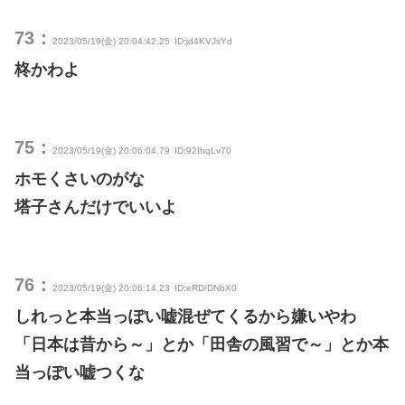
73：
2023/05/19(金) 20:04:42.25
ID:jd4KVJsYd
柊かわよ
75：
2023/05/19(金) 20:06:04.79
ID:92IhqLv70
ホモくさいのがな
塔子さんだけでいいよ
76：
2023/05/19(金) 20:06:14.23
ID:eRD/DNbX0
しれっと本当っぽい嘘混ぜてくるから嫌いやわ
「日本は昔から～」とか「田舎の風習で～」とか本
当っぽい嘘つくな