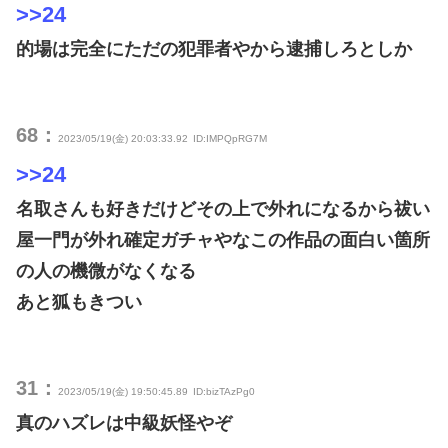
>>24
的場は完全にただの犯罪者やから逮捕しろとしか
68：
2023/05/19(金) 20:03:33.92
ID:IMPQpRG7M
>>24
名取さんも好きだけどその上で外れになるから祓い
屋一門が外れ確定ガチャやなこの作品の面白い箇所
の人の機微がなくなる
あと狐もきつい
31：
2023/05/19(金) 19:50:45.89
ID:bizTAzPg0
真のハズレは中級妖怪やぞ