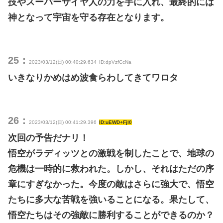
技やスーパーサイヤ人の力を手に入れ、最終的には
神となって宇宙を守る存在となります。
25：
2023/03/12(日) 00:40:29.634
ID:dpVzfCcNa
いきなりかめはめ波食らわしてきてワロタ
26：
2023/03/12(日) 00:41:29.396
ID:uEWD+FjI0
次回の予告だナリ！
悟空がラディッツとの激戦を制したことで、地球の
危機は一時的に救われた。しかし、それはただの序
章にすぎなかった。今度の敵はさらに強大で、悟空
たちに多大な苦戦を強いることになる。果たして、
悟空たちはその強敵に勝利することができるのか？