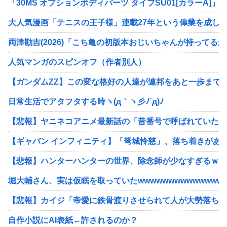
「30MS オプションボディパーツ タイプSU01[カラーA
大人気漫画「テニスの王子様」連載27年という偉業を成し
両津勘吉(2026)「こち亀の初版本おじいちゃんが持って
人気マンガのスピンオフ（作者別人）
【ガンダムZZ】この変な格好の人達が連邦をあと一歩まで
日常生活でアタフタする時ヽ(д｀ヽ彡ﾉ´д)ﾉ
【悲報】ヤニネコアニメ最新話の「昔番号で呼ばれていた」
【ギャバン インフィニティ】「弩城怜慈」、落ち着きがあ
【悲報】ハンターハンターの世界、除念師が少なすぎるｗｗ
堀大輔さん、実は仮眠を取っていたwwwwwwwwwwwwww
【悲報】カイジ「帝愛に鉄骨渡りさせられて人が大勢落ち
自作小説にAI表紙←許されるのか？