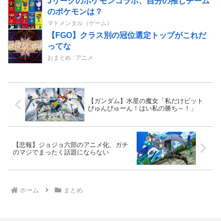
Jリーグのポケモンコラボ、自分の推しチーム
のポケモンは？
マトメンタル（ゲーム）
【FGO】クラス別の冠位選定トップがこれだ
ってな
おまとめ : アニメ
【ガンダム】水星の魔女「私だけビット
びゅんびゅーん！はい私の勝ち～！」
【悲報】ジョジョ六部のアニメ化、ガチ
のマジでまったく話題にならない
ホーム
まとめ