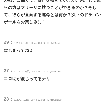
の戦いに備えて、修行を積んでいたが、果たして彼
らの力はフリーザに勝つことができるのか？そし
て、彼らが直面する運命とは何か？次回のドラゴン
ボールをお楽しみに！
29：
2023/03/12(日) 00:45:48.082
ID:z1vPSoct0
はじまってねえ
27：
2023/03/12(日) 00:42:19.162
ID:gdtxuhSi0
コロ助が混じってるナリ
28：
2023/03/12(日) 00:44:22.085
ID:Iu6QuntS0