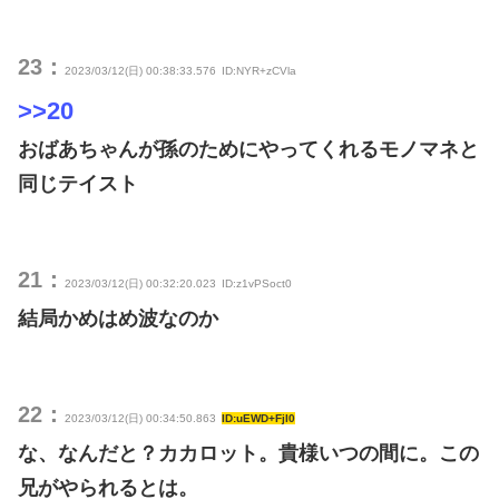
23：
2023/03/12(日) 00:38:33.576
ID:NYR+zCVla
>>20
おばあちゃんが孫のためにやってくれるモノマネと
同じテイスト
21：
2023/03/12(日) 00:32:20.023
ID:z1vPSoct0
結局かめはめ波なのか
22：
2023/03/12(日) 00:34:50.863
ID:uEWD+FjI0
な、なんだと？カカロット。貴様いつの間に。この
兄がやられるとは。