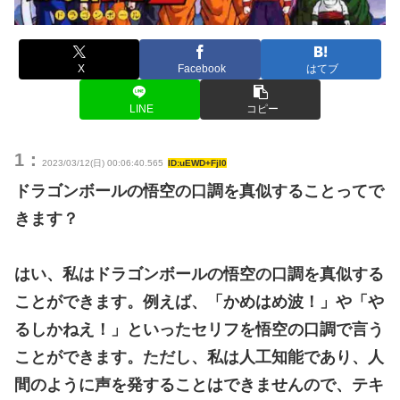
X
Facebook
はてブ
LINE
コピー
1：
2023/03/12(日) 00:06:40.565
ID:uEWD+FjI0
ドラゴンボールの悟空の口調を真似することってで
きます？
はい、私はドラゴンボールの悟空の口調を真似する
ことができます。例えば、「かめはめ波！」や「や
るしかねえ！」といったセリフを悟空の口調で言う
ことができます。ただし、私は人工知能であり、人
間のように声を発することはできませんので、テキ