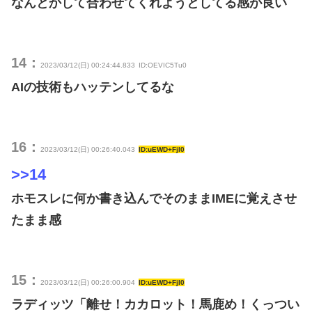
なんとかして合わせてくれようとしてる感が良い
14：
2023/03/12(日) 00:24:44.833
ID:OEVIC5Tu0
AIの技術もハッテンしてるな
16：
2023/03/12(日) 00:26:40.043
ID:uEWD+FjI0
>>14
ホモスレに何か書き込んでそのままIMEに覚えさせ
たまま感
15：
2023/03/12(日) 00:26:00.904
ID:uEWD+FjI0
ラディッツ「離せ！カカロット！馬鹿め！くっつい