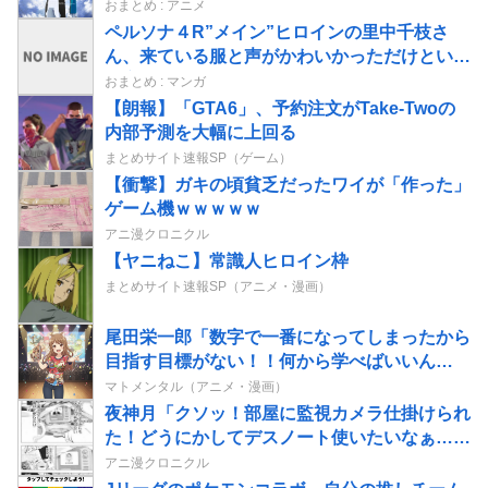
おまとめ : アニメ
ペルソナ４R”メイン”ヒロインの里中千枝さ
ん、来ている服と声がかわいかっただけという
事実が判明www
おまとめ : マンガ
【朗報】「GTA6」、予約注文がTake-Twoの
内部予測を大幅に上回る
まとめサイト速報SP（ゲーム）
【衝撃】ガキの頃貧乏だったワイが「作った」
ゲーム機ｗｗｗｗｗ
アニ漫クロニクル
【ヤニねこ】常識人ヒロイン枠
まとめサイト速報SP（アニメ・漫画）
尾田栄一郎「数字で一番になってしまったから
目指す目標がない！！何から学べばいいん
だ？？」
マトメンタル（アニメ・漫画）
夜神月「クソッ！部屋に監視カメラ仕掛けられ
た！どうにかしてデスノート使いたいなぁ…せ
や！」→結果
アニ漫クロニクル