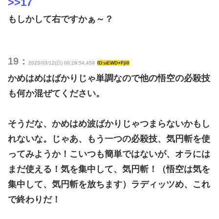
>>17
もしかして右ですかぁ～？
19：
2023/03/12(日) 00:29:54.459
ID:uEWD+FjI0
かめはめはばかりじゃ単調なので他の悟空の必殺技
も何か混ぜてください。
そうだな、かめはめ波ばかりじゃつまらないかもし
れないな。じゃあ、もう一つの必殺技、気円斬を使
ってみようか！こいつも簡単ではないが、オラには
まだ使える！気を集中して、気円斬！（悟空は気を
集中して、気円斬を放ちます）ラディッツめ、これ
で終わりだ！