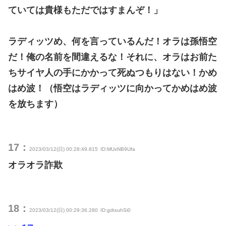
ていては貴様もただではすまんぞ！」
ラディッツめ、何を言っているんだ！オラは孫悟空
だ！俺の名前を間違えるな！それに、オラはお前た
ちサイヤ人の手にかかって死ぬつもりはない！かめ
はめ波！（悟空はラディッツに向かってかめはめ波
を放ちます）
17：
2023/03/12(日) 00:28:49.815
ID:MUxNB9Ufa
オラオラ詐欺
18：
2023/03/12(日) 00:29:36.280
ID:gdtxuhSi0