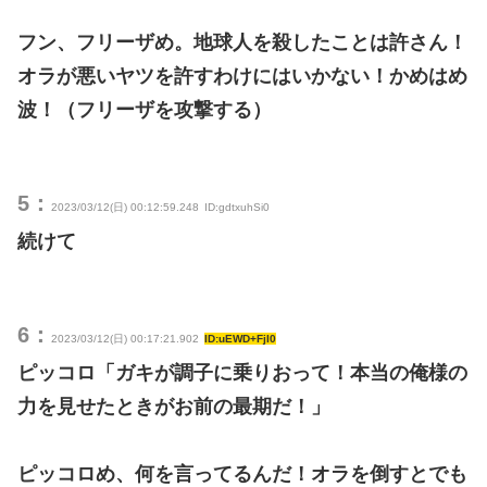
フン、フリーザめ。地球人を殺したことは許さん！
オラが悪いヤツを許すわけにはいかない！かめはめ
波！（フリーザを攻撃する）
5：
2023/03/12(日) 00:12:59.248
ID:gdtxuhSi0
続けて
6：
2023/03/12(日) 00:17:21.902
ID:uEWD+FjI0
ピッコロ「ガキが調子に乗りおって！本当の俺様の
力を見せたときがお前の最期だ！」
ピッコロめ、何を言ってるんだ！オラを倒すとでも