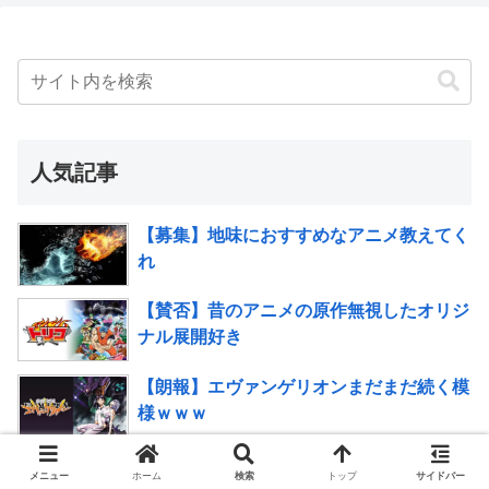
人気記事
【募集】地味におすすめなアニメ教えてく
れ
【賛否】昔のアニメの原作無視したオリジ
ナル展開好き
【朗報】エヴァンゲリオンまだまだ続く模
様ｗｗｗ
【画像】庵野秀明が描いたゲッターロボ
メニュー
ホーム
検索
トップ
サイドバー
wwwww