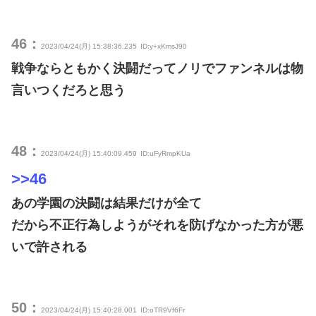
46：
2023/04/24(月) 15:38:36.235
ID:y+xKmsJ90
戦争ならともかく決闘だってノリでファンネルは物
言いつくだろと思う
48：
2023/04/24(月) 15:40:09.459
ID:uFyRmpKUa
>>46
あの学園の決闘は結果だけが全て
だから不正行為しようがそれを防げなかった方が悪
いで許される
50：
2023/04/24(月) 15:40:28.001
ID:oTR9Vf6Fr