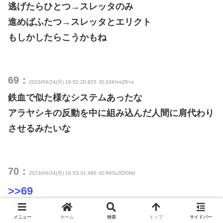
逃げたらひとつ→スレッタのみ
進めばふたつ→スレッタとエリクト
もしかしたらこうかもね
69：
2023/04/24(月) 16:52:20.825
ID:Z4KhmZ8+a
鉄血で似た様なシステムあったな
アラヤシキの反動を中に組み込んだ人間に肩代わり
させるみたいな
70：
2023/04/24(月) 16:53:31.480
ID:R4Su5DON0
>>69
アインくん！？
メニュー
ホーム
検索
トップ
サイドバー