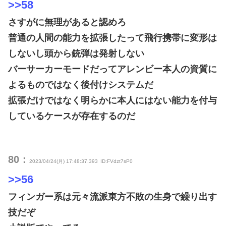
>>58
さすがに無理があると認めろ
普通の人間の能力を拡張したって飛行携帯に変形は
しないし頭から銃弾は発射しない
バーサーカーモードだってアレンビー本人の資質に
よるものではなく後付けシステムだ
拡張だけではなく明らかに本人にはない能力を付与
しているケースが存在するのだ
80：
2023/04/24(月) 17:48:37.393
ID:FVdzt7sP0
>>56
フィンガー系は元々流派東方不敗の生身で繰り出す
技だぞ