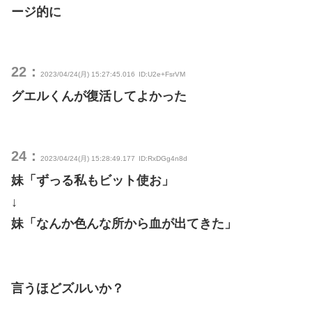
ージ的に
22：
2023/04/24(月) 15:27:45.016
ID:U2e+FsrVM
グエルくんが復活してよかった
24：
2023/04/24(月) 15:28:49.177
ID:RxDGg4n8d
妹「ずっる私もビット使お」
↓
妹「なんか色んな所から血が出てきた」
言うほどズルいか？