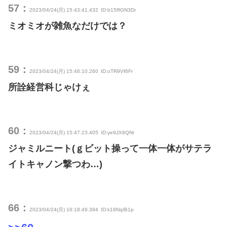
57：
2023/04/24(月) 15:43:41.432
ID:b15RGN3Dr
ミオミオが雑魚なだけでは？
59：
2023/04/24(月) 15:46:10.260
ID:oTR9Vf6Fr
所詮経営科じゃけぇ
60：
2023/04/24(月) 15:47:23.405
ID:ye9JX8QNr
ジャミルニート(ｇビット操って一体一体がサテラ
イトキャノン撃つわ…)
66：
2023/04/24(月) 16:18:49.394
ID:k18NqIB1p