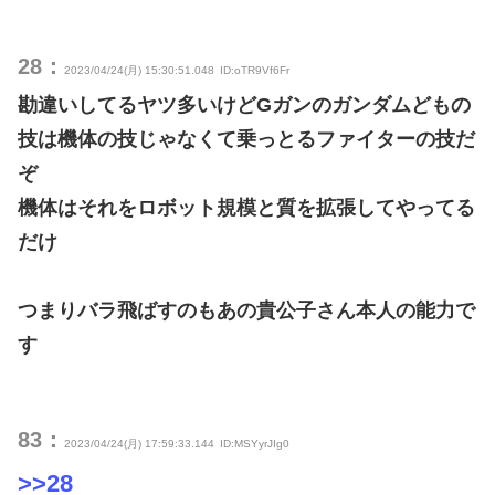
28：
2023/04/24(月) 15:30:51.048
ID:oTR9Vf6Fr
勘違いしてるヤツ多いけどGガンのガンダムどもの
技は機体の技じゃなくて乗っとるファイターの技だ
ぞ
機体はそれをロボット規模と質を拡張してやってる
だけ
つまりバラ飛ばすのもあの貴公子さん本人の能力で
す
83：
2023/04/24(月) 17:59:33.144
ID:MSYyrJIg0
>>28