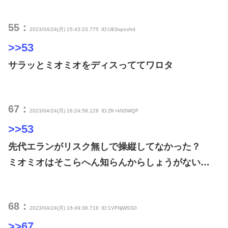
55：
2023/04/24(月) 15:43:23.775
ID:UE9xpoxhd
>>53
サラッとミオミオをディスっててワロタ
67：
2023/04/24(月) 16:24:58.128
ID:ZK+kN3WQF
>>53
先代エランがリスク無しで操縦してなかった？
ミオミオはそこらへん知らんからしょうがない…
68：
2023/04/24(月) 16:49:36.716
ID:1VFNjWSS0
>>67