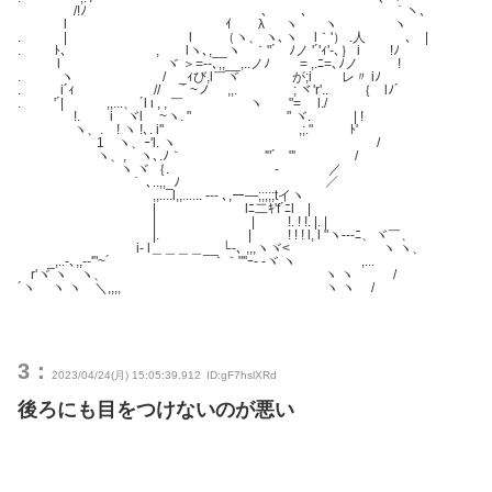
/!ﾉ 、 、 ｀ヽ、
l ｲ λ ヽ ヽ ヽ
. | l （ヽ、 ヽ､ヽ l｀'） .人 ､ |
. ﾄ、 , lヽ､,__ヽ ｀"´ ﾉノ '´'ｨ'‐､｝ i !ﾉ
l ヾ ＞=‐-､,,__,..ノﾉ = ,.ﾆ=､ﾉノ !
. ヽ / _ｨび,l￣ヾ が;i レ〃 iﾉ
. i´ｨ // ｀~ノ ,,. ; ヾ'r'.. ｛ lﾉ´
. '´| ,,...、 ´l ι , , ￣ ヽ "= l./
!. i ヾl ~ヽ. " " ヾ. | !
ヽ、. ! ヽ !､. i'' ,;." ﾄ'
1 ヽ、ｰ'l. ヽ /
ヽ、, ヽ､.ﾉ｀ '"´ "' /
ヽ ヾ ｛. - ／
｀ ､..,,_ﾉ ／
,,....l,,...... --- ､,ー―;;;;;tイヽ
| lﾆ二ｷ'f´ﾆl |
| | !. ! !. |. |
|. | ! ! ! l, l "ヽ---ﾆ、ヾ￣、
i‐ l＿＿＿＿__ └-､ ,,,ヽヾ< ヽ ヽ、
_,..-､,,-‐'"~´ ｀｀"''ｰ‐ ‐ヾ ヽ ,... ゝ
r'ヾ ヽ ヽ、 ヽ ヽ /
´ヽ ヽ ヽ ＼,,,, ヽ ヽ /
3：
2023/04/24(月) 15:05:39.912
ID:gF7hslXRd
後ろにも目をつけないのが悪い