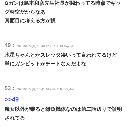
Gガンは島本和彦先生社長が関わってる時点でギャ
グ時空だからなあ
真面目に考える方が損
49：
2023/04/24(月) 15:40:12.987
ID:UE9xpoxhd
水星ちゃんとかスレッタ凄いって言われてるけど
単にガンビットがチートなんだよな
53：
2023/04/24(月) 15:41:40.724
ID:RxDGg4n8d
>>49
魔女以外が乗ると雑魚機体なのは第二話辺りで証明
されてる