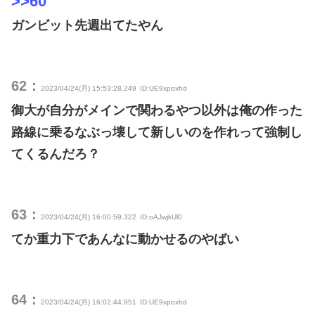
>>60
ガンビット先週出てたやん
62：
2023/04/24(月) 15:53:28.249
ID:UE9xpoxhd
御大が自分がメインで関わるやつ以外は俺の作った
路線に乗るなぶっ壊して新しいのを作れって強制し
てくるんだろ？
63：
2023/04/24(月) 16:00:59.322
ID:oAJwjkUl0
てか重力下であんなに動かせるのやばい
64：
2023/04/24(月) 16:02:44.951
ID:UE9xpoxhd