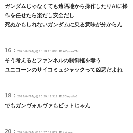
ガンダムじゃなくても遠隔地から操作したりAIに操
作を任せたら楽だし安全だし
死ぬかもしれないガンダムに乗る意味が分からん
16：
2023/04/24(月) 15:18:15.006
ID:AZjuskoYM
そう考えるとファンネルの制御権を奪う
ユニコーンのサイコミュジャックって凶悪だよね
18：
2023/04/24(月) 15:20:43.312
ID:30lepWiv0
でもガンヴォルヴァもビットじゃん
20：
2023/04/24(月) 15:27:01.829
ID:irsjgggud