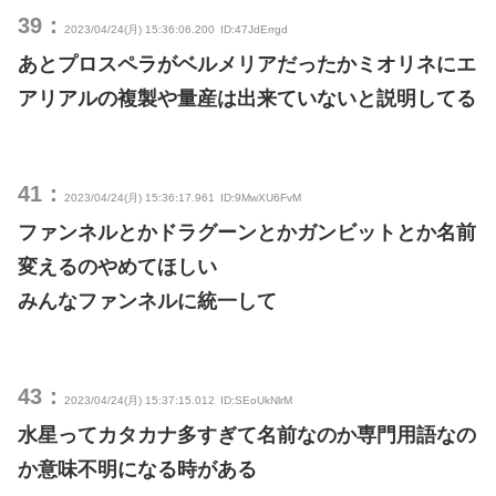
39：
2023/04/24(月) 15:36:06.200
ID:47JdErrgd
あとプロスペラがベルメリアだったかミオリネにエ
アリアルの複製や量産は出来ていないと説明してる
41：
2023/04/24(月) 15:36:17.961
ID:9MwXU6FvM
ファンネルとかドラグーンとかガンビットとか名前
変えるのやめてほしい
みんなファンネルに統一して
43：
2023/04/24(月) 15:37:15.012
ID:SEoUkNlrM
水星ってカタカナ多すぎて名前なのか専門用語なの
か意味不明になる時がある