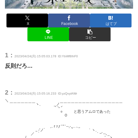
X
Facebook
はてブ
LINE
コピー
1：
2023/04/24(月) 15:05:03.178
ID:YbWf8IhF0
反則だろ…
2：
2023/04/24(月) 15:05:16.233
ID:yzQvyiAWr
＼
￣￣￣￣￣￣￣ヽ、 _ノ￣￣￣￣￣￣￣￣￣￣￣￣￣￣￣￣￣
｀'ｰ '´
○ と思うアムロであった
Ｏ
,.. r ｧ,r ' " ' ‐-,-,,... ､,,
,, -'ノ´ ´ ｀ヽ、
／ ´ ｀~' ‐-､_
. ,. / ' ､ ヽ