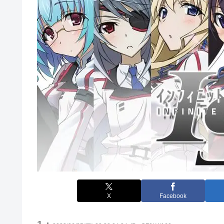
X
Facebook