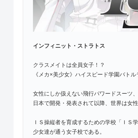
インフィニット・ストラトス
クラスメイトは全員女子！？
《メカ×美少女》ハイスピード学園バトル
女性にしか扱えない飛行パワードスーツ
日本で開発・発表されて以降、世界は女
ＩＳ操縦者を育成するための学校「ＩＳ
少女達が通う女子校である。