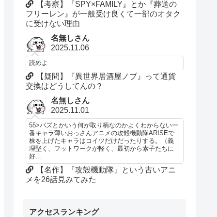
【考察】『SPY×FAMILY』とか『葬送の
フリーレン』が一般受け良くて一部のオタク
に受けない理由
名無しさん
2025.11.06
読めよ
【疑問】『異世界居酒屋ノブ』って通貨
交換はどうしてんの？
名無しさん
2025.11.01
55>パズとかいう何が取り柄なのかよくわからない一
番キャラ薄いおっさんアニメの攻殻機動隊ARISEで
株を上げたキャラはコイツだけだったりする。（義
理堅く、フットワークが軽く、最初から素子たちに
好...
【名作】『攻殻機動隊』という古いアニ
メを26話見みてみた
アクセスランキング