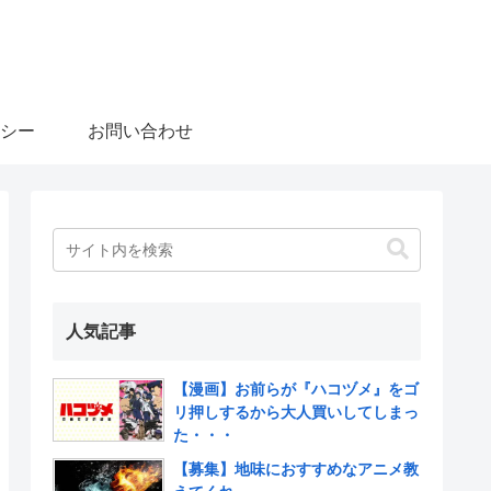
シー
お問い合わせ
人気記事
【漫画】お前らが『ハコヅメ』をゴ
リ押しするから大人買いしてしまっ
た・・・
【募集】地味におすすめなアニメ教