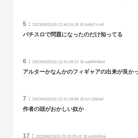
5：
2023/06/25(日) 22:40:24.28
ID:hv6bT+Lv0
パチスロで問題になったのだけ知ってる
6：
2023/06/25(日) 22:41:09.31
ID:ua8lKHMa0
アルターかなんかのフィギャアの出来が良か
7：
2023/06/25(日) 22:41:39.89
ID:hz+J393s0
作者の頭がおかしい奴か
17：
2023/06/25(日) 22:45:05.42
ID:uA/jX43ea