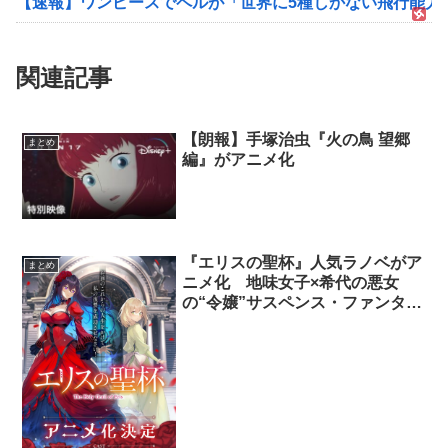
【速報】ワンピースでペルが「世界に5種しかない飛行能力
関連記事
【朗報】手塚治虫『火の鳥 望郷
まとめ
編』がアニメ化
『エリスの聖杯』人気ラノベがア
まとめ
ニメ化 地味女子×希代の悪女
の“令嬢”サスペンス・ファンタジ
ー 声優に市ノ瀬加那、鈴代紗弓