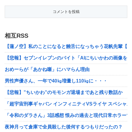
相互RSS
【蓮ノ空】私のことになると饒舌になっちゃう花帆先輩【ラ
【悲報】セブンイレブンのバイト「AIにちいかわの画像を
おめーらが「あかね噺」にハマらん理由
男性声優さん、一年で40㎏増量し110㎏に・・・
【悲報】”ちいかわ”のモモンガ退場まであと残り数話か
「超宇宙刑事ギャバン インフィニティVSライヤ スペシャル
「令和のダラさん」3話感想 恨みの過去と現代日常ホラー
夜神月って倉庫で全員殺した後何するつもりだったの？