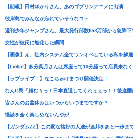
【朗報】田村ゆかりさん、あのゴブリンアニメに出演
彼岸島でみんなが忘れていそうなコト
週刊少年ジャンプさん、最大発行部数653万部から急降下でつ
女性が彼氏に蛙化した瞬間
【画像】え、社内システム全てワンオペしている私を解雇で
【Liella!】多分葉月さんは席座って10分経って店員来な
【ラブライブ！】なこちゅけまつり開催決定！
なんG民「頼むぅっ！日本衰退してくれぇぇっ！！後進国に
皆さんのお盆休みはいつからいつまでですか？
怪談を全く楽しめないんやが
【ガンダムZZ】この変な格好の人達が連邦をあと一歩まで