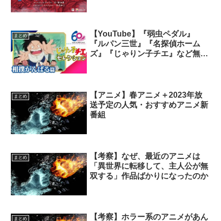
【YouTube】『弱虫ペダル』
まとめ
『ルパン三世』『名探偵ホーム
ズ』『じゃりン子チエ』など無料
配信 TMSアニメ60周年記念
【アニメ】春アニメ＋2023年放
まとめ
送予定の人気・おすすめアニメ新
番組
【考察】なぜ、最近のアニメは
まとめ
「異世界に転移して、主人公が無
双する」作品ばかりになったのか
【考察】ホラー系のアニメがあん
まとめ