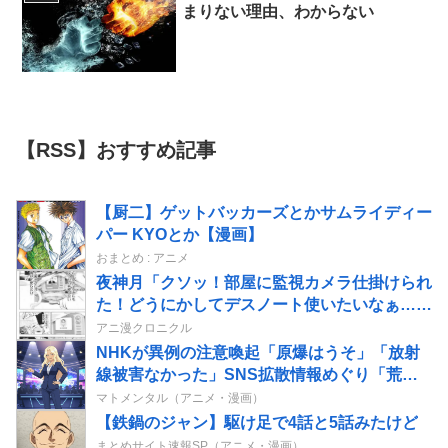
まりない理由、わからない
【RSS】おすすめ記事
【厨二】ゲットバッカーズとかサムライディー
パー KYOとか【漫画】
おまとめ : アニメ
夜神月「クソッ！部屋に監視カメラ仕掛けられ
た！どうにかしてデスノート使いたいなぁ…せ
や！」→結果
アニ漫クロニクル
NHKが異例の注意喚起「原爆はうそ」「放射
線被害なかった」SNS拡散情報めぐり「荒唐
無稽」
マトメンタル（アニメ・漫画）
【鉄鍋のジャン】駆け足で4話と5話みたけど
まとめサイト速報SP（アニメ・漫画）