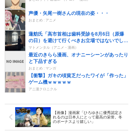
声優・矢尾一樹さんの現在の姿・・・
おまとめ : アニメ
蓮舫氏「高市首相は歯科受診を8月6日（原爆
の日）を避けて行くべきお立場ではないでしょ
うか」
マトメンタル（アニメ・漫画）
最近のきらら漫画、オナニーシーンがあったり
と下品すぎる
おまとめ : マンガ
【衝撃】ガキの頃貧乏だったワイが「作った」
ゲーム機ｗｗｗｗｗ
アニ漫クロニクル
【画像】漫画家「ひろゆきに優秀認定さ
れるのは日本人にとって最高の栄誉。冬
のボーナスより嬉しい」