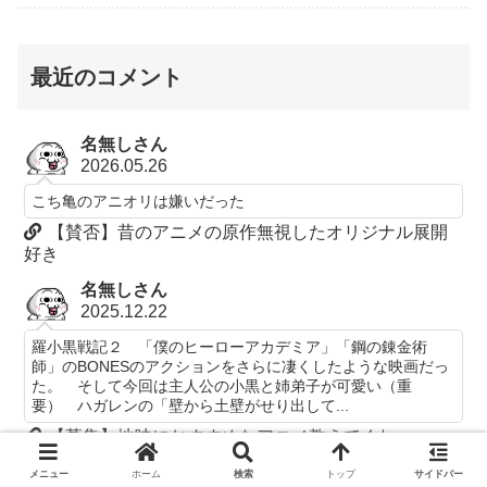
最近のコメント
名無しさん
2026.05.26
こち亀のアニオリは嫌いだった
【賛否】昔のアニメの原作無視したオリジナル展開
好き
名無しさん
2025.12.22
羅小黒戦記２ 「僕のヒーローアカデミア」「鋼の錬金術
師」のBONESのアクションをさらに凄くしたような映画だっ
た。 そして今回は主人公の小黒と姉弟子が可愛い（重
要） ハガレンの「壁から土壁がせり出して...
【募集】地味におすすめなアニメ教えてくれ
名無しさん
メニュー
ホーム
検索
トップ
サイドバー