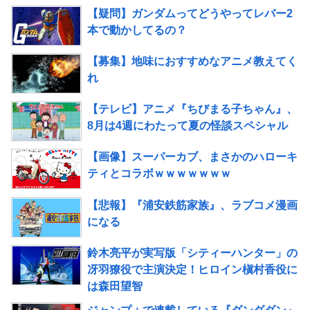
【疑問】ガンダムってどうやってレバー2
本で動かしてるの？
【募集】地味におすすめなアニメ教えてく
れ
【テレビ】アニメ『ちびまる子ちゃん』、
8月は4週にわたって夏の怪談スペシャル
【画像】スーパーカブ、まさかのハローキ
ティとコラボｗｗｗｗｗｗｗ
【悲報】『浦安鉄筋家族』、ラブコメ漫画
になる
鈴木亮平が実写版「シティーハンター」の
冴羽獠役で主演決定！ヒロイン槇村香役に
は森田望智