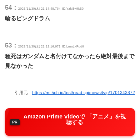
54：
2023/11/30(木) 21:14:48.764
ID:YzM3+9kS0
輪るピングドラム
53：
2023/11/30(木) 21:12:16.671
ID:LmwLxRud0
種死はガンダムと名付けてなかったら絶対最後まで
見なかった
引用元：
https://mi.5ch.io/test/read.cgi/news4vip/1701343872
Amazon Prime Videoで 「アニメ」を視
聴する