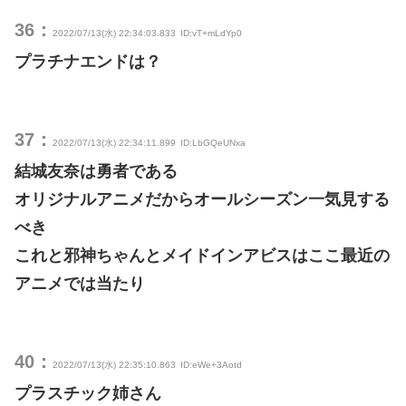
36：
2022/07/13(水) 22:34:03.833
ID:vT+mLdYp0
プラチナエンドは？
37：
2022/07/13(水) 22:34:11.899
ID:LbGQeUNxa
結城友奈は勇者である
オリジナルアニメだからオールシーズン一気見する
べき
これと邪神ちゃんとメイドインアビスはここ最近の
アニメでは当たり
40：
2022/07/13(水) 22:35:10.863
ID:eWe+3Aotd
プラスチック姉さん