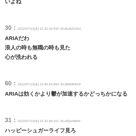
いよね
30：
2022/07/13(水) 22:32:36.555
ID:rBuBZO3h0
ARIAだわ
浪人の時も無職の時も見た
心が洗われる
60：
2022/07/13(水) 22:46:44.984
ID:JM46lK8G0
ARIAは効くかより鬱が加速するかどっちかになる
31：
2022/07/13(水) 22:32:48.101
ID:xDQmNiHr0
ハッピーシュガーライフ見ろ