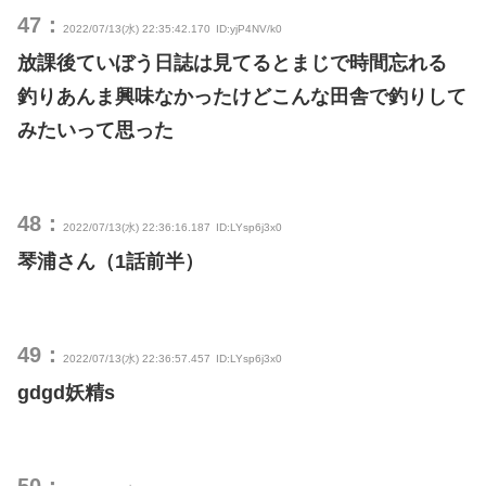
47：
2022/07/13(水) 22:35:42.170
ID:yjP4NV/k0
放課後ていぼう日誌は見てるとまじで時間忘れる
釣りあんま興味なかったけどこんな田舎で釣りして
みたいって思った
48：
2022/07/13(水) 22:36:16.187
ID:LYsp6j3x0
琴浦さん（1話前半）
49：
2022/07/13(水) 22:36:57.457
ID:LYsp6j3x0
gdgd妖精s
50：