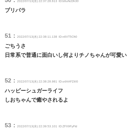
2022/07/13(水) 22:37:28.613
ID:b6uNcDh30
プリパラ
51：
2022/07/13(水) 22:38:11.138
ID:n6VT5Cft0
ごちうさ
日常系で普通に面白いし何よりチノちゃんが可愛い
52：
2022/07/13(水) 22:38:28.981
ID:o4AAFZ4I0
ハッピーシュガーライフ
しおちゃんで癒やされるよ
53：
2022/07/13(水) 22:39:53.101
ID:ZFX9FyFld