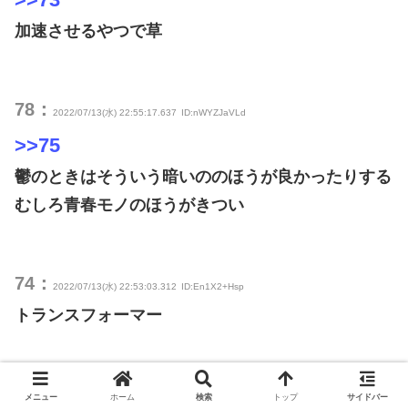
加速させるやつで草
78：
2022/07/13(水) 22:55:17.637
ID:nWYZJaVLd
>>75
鬱のときはそういう暗いののほうが良かったりする
むしろ青春モノのほうがきつい
74：
2022/07/13(水) 22:53:03.312
ID:En1X2+Hsp
トランスフォーマー
76：
2022/07/13(水) 22:54:36.986
ID:BJMSXodg0
メニュー
ホーム
検索
トップ
サイドバー