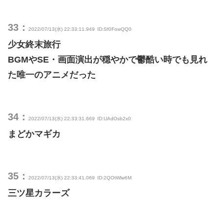
33：
2022/07/13(水) 22:33:11.949
ID:Sf0FowQQ0
少女終末旅行
BGMやSE・画面演出が穏やかで鬱酷い時でも見れ
た唯一のアニメだった
34：
2022/07/13(水) 22:33:31.669
ID:UAdOsb2x0
まどかマギカ
35：
2022/07/13(水) 22:33:41.069
ID:2QOtWlw6M
三ツ星カラーズ