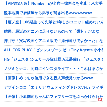
【VIP席3万超】Number_iが全席一律料金を廃止！米大
熊本地震で居酒屋から温泉が湧き出るwwwwwwww
【蓮ノ空】106期生って先輩と1年しかユニット組めないん
結局、最近のアニメに足りないものって「爆乳」だよな
押井守「実写映画やアニメ版で『原作通りでよかった』なん
ALL FOR PLAY「ゼンレスゾーンゼロ Tiny Agents
HG「ジェスタ (シェザール隊仕様 A班装備)」「ジェスタ (
ノゾミとナコ、同時にインスタライブ・・・これはまさか？
【画像】めっちゃ信用できる新人声優見つかるwww
デザインココ「エミリア ウェディングドレスVer.」フィギ
【画像】小原鞠莉ちゃんにファブリーズをぶっかけられたい！