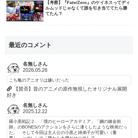
【考察】『Fate/Zero』のケイネスってディ
ルムッドじゃなくて誰を引き当ててたら勝
てたん？
最近のコメント
名無しさん
2026.05.26
こち亀のアニオリは嫌いだった
【賛否】昔のアニメの原作無視したオリジナル展開
好き
名無しさん
2025.12.22
羅小黒戦記２ 「僕のヒーローアカデミア」「鋼の錬金術
師」のBONESのアクションをさらに凄くしたような映画だっ
た。 そして今回は主人公の小黒と姉弟子が可愛い（重
要） ハガレンの「壁から土壁がせり出して...