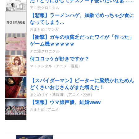
た！どうにかしてデスノート使いたいなぁ…せ
や！」→結果
アニ漫クロニクル
【悲報】ラーメンハゲ、加齢でめっちゃ少食に
なってしまう…
おまとめ : マンガ
【衝撃】ガキの頃貧乏だったワイが「作った」
ゲーム機ｗｗｗｗｗ
アニ漫クロニクル
何コロッケが好きですか？
マトメンタル（アニメ・漫画）
【スパイダーマン】ピーターに脳焼かれためん
どくさいおじさんがまた増えた！
まとめサイト速報SP（アニメ・漫画）
【速報】ウマ娘声優、結婚www
おまとめ : アニメ