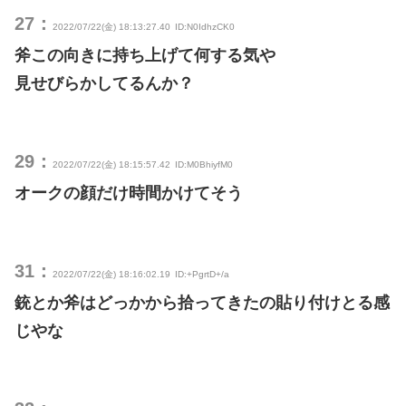
27：
2022/07/22(金) 18:13:27.40
ID:N0IdhzCK0
斧この向きに持ち上げて何する気や
見せびらかしてるんか？
29：
2022/07/22(金) 18:15:57.42
ID:M0BhiyfM0
オークの顔だけ時間かけてそう
31：
2022/07/22(金) 18:16:02.19
ID:+PgrtD+/a
銃とか斧はどっかから拾ってきたの貼り付けとる感
じやな