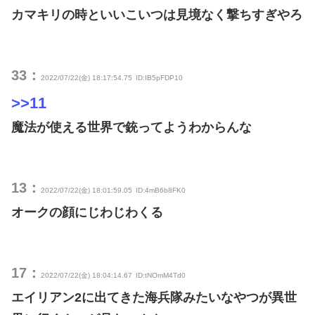
カマキリの時といいこいつは見境なく撃ちすぎやろ
33：
2022/07/22(金) 18:17:54.75
ID:IB5pFDP10
>>11
魔法が使える世界で銃ってようわからんな
13：
2022/07/22(金) 18:01:59.05
ID:4mB6b8FK0
オークの顔にじわじわくる
17：
2022/07/22(金) 18:04:14.67
ID:tNOmM4Td0
エイリアン2に出てきた海兵隊みたいなやつが異世