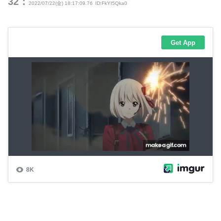
32：
2022/07/22(金) 18:17:09.76
ID:FkYI5Qka0