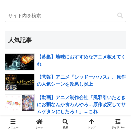
人気記事
【募集】地味におすすめなアニメ教えてく
れ
【悲報】アニメ『シャドーハウス』、原作
の人気シーンを改悪し炎上
【動画】アニメ制作会社「風邪引いたとき
にお粥なんか食わんやろ…原作改変してサ
ムゲタンにしたろ！」←これ
盾の勇者のアニメ2期って悲惨な出来だっ
メニュー
ホーム
検索
トップ
サイドバー
たよね…