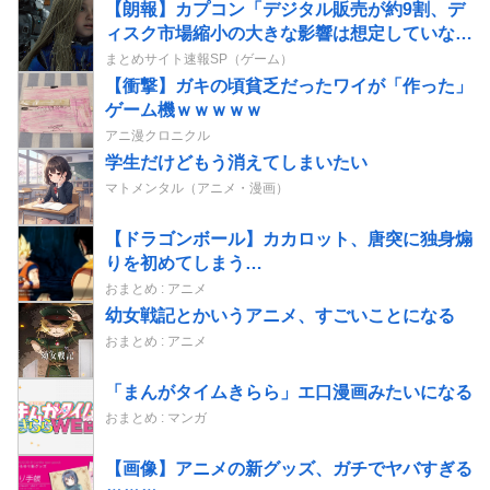
【朗報】カプコン「デジタル販売が約9割、デ
ィスク市場縮小の大きな影響は想定していな
い」
まとめサイト速報SP（ゲーム）
【衝撃】ガキの頃貧乏だったワイが「作った」
ゲーム機ｗｗｗｗｗ
アニ漫クロニクル
学生だけどもう消えてしまいたい
マトメンタル（アニメ・漫画）
【ドラゴンボール】カカロット、唐突に独身煽
りを初めてしまう…
おまとめ : アニメ
幼女戦記とかいうアニメ、すごいことになる
おまとめ : アニメ
「まんがタイムきらら」エ口漫画みたいになる
おまとめ : マンガ
【画像】アニメの新グッズ、ガチでヤバすぎる