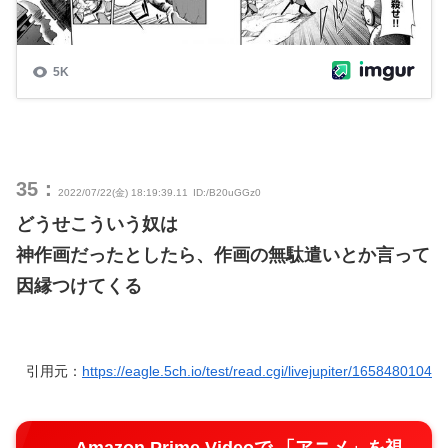
35：
2022/07/22(金) 18:19:39.11
ID:/B20uGGz0
どうせこういう奴は
神作画だったとしたら、作画の無駄遣いとか言って
因縁つけてくる
引用元：
https://eagle.5ch.io/test/read.cgi/livejupiter/1658480104
Amazon Prime Videoで 「アニメ」を視