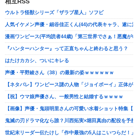
相互RSS
ウルトラ怪獣シリーズ「ザラブ星人」ソフビ
人気イケメン声優・細谷佳正くん(44)の代表キャラ、遂に
漫画ワンピース(平均読者44歳)「第三世界でさぁ！悪魔が
『ハンターハンター』って正直ちゃんと終わると思う？
はたけカカシ、ついにキレる
声優・平野綾さん（38）の最新の姿ｗｗｗｗｗｗ
【ネタバレ】ワンピース謎の人物「ジョイボーイ」正体が明
【祝】ウマ娘声優さん、一般男性と結婚するｗｗｗｗ
【画像】声優・鬼頭明里さんの可愛い水着ショット特集【ラ
鬼滅の刃ドラマ化なら誰？川西拓実×堀田真由の配役を予想
世紀末リーダー伝たけし「作中最強の5人はこいつらだ！」