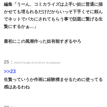
編集「うーん、コミカライズは上手い奴に普通に描
かせても埋もれるだけだからいっそ下手くそに頼ん
でネットでバカにされてもらう事で話題に繋げる生
贄にするかぁ…」
最初にこの風潮作った奴有能すぎるやろ
25：
2022/07/22(金) 18:10:33.42
ID:c4azduiz0
>>23
生贄っていうか作画に経験積ませるために使ってる
感はあるわね