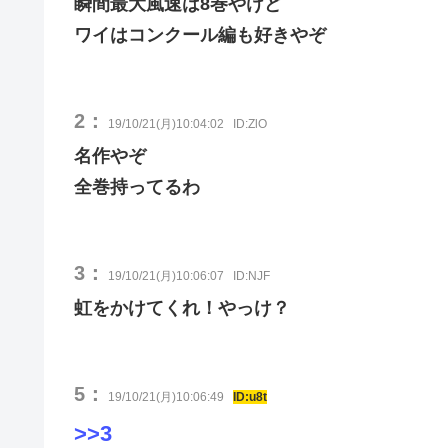
瞬間最大風速は8巻やけど
ワイはコンクール編も好きやぞ
2：
19/10/21(月)10:04:02
ID:ZlO
名作やぞ
全巻持ってるわ
3：
19/10/21(月)10:06:07
ID:NJF
虹をかけてくれ！やっけ？
5：
19/10/21(月)10:06:49
ID:u8t
>>3