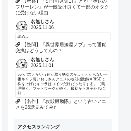
【考察】『SPY×FAMILY』とか『葬送の
フリーレン』が一般受け良くて一部のオタク
に受けない理由
名無しさん
2025.11.06
読めよ
【疑問】『異世界居酒屋ノブ』って通貨
交換はどうしてんの？
名無しさん
2025.11.01
55>パズとかいう何が取り柄なのかよくわからない一
番キャラ薄いおっさんアニメの攻殻機動隊ARISEで
株を上げたキャラはコイツだけだったりする。（義
理堅く、フットワークが軽く、最初から素子たちに
好...
【名作】『攻殻機動隊』という古いアニ
メを26話見みてみた
アクセスランキング