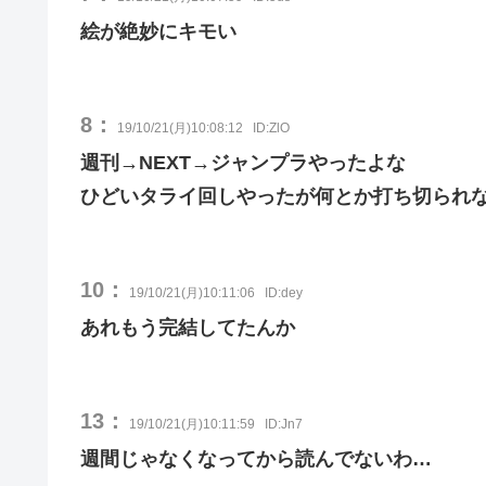
絵が絶妙にキモい
8：
19/10/21(月)10:08:12
ID:ZlO
週刊→NEXT→ジャンプラやったよな
ひどいタライ回しやったが何とか打ち切られ
10：
19/10/21(月)10:11:06
ID:dey
あれもう完結してたんか
13：
19/10/21(月)10:11:59
ID:Jn7
週間じゃなくなってから読んでないわ…