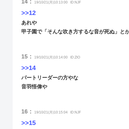
14：
19/10/21(月)10:13:00
ID:NJF
>>12
あれや
甲子園で「そんな吹き方するな音が死ぬ」と
15：
19/10/21(月)10:14:00
ID:ZlO
>>14
パートリーダーの方やな
音羽悟偉や
16：
19/10/21(月)10:15:04
ID:NJF
>>15