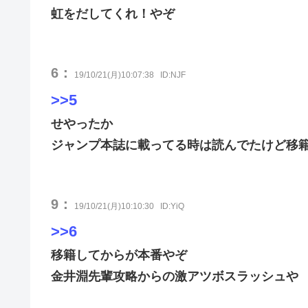
虹をだしてくれ！やぞ
6：
19/10/21(月)10:07:38
ID:NJF
>>5
せやったか
ジャンプ本誌に載ってる時は読んでたけど移
9：
19/10/21(月)10:10:30
ID:YiQ
>>6
移籍してからが本番やぞ
金井淵先輩攻略からの激アツボスラッシュや