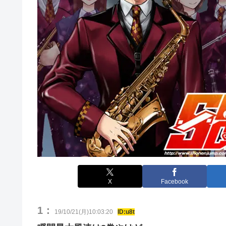
X
Facebook
1：
19/10/21(月)10:03:20
ID:u8t