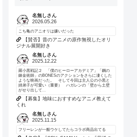
名無しさん
2026.05.26
こち亀のアニオリは嫌いだった
【賛否】昔のアニメの原作無視したオリ
ジナル展開好き
名無しさん
2025.12.22
羅小黒戦記２ 「僕のヒーローアカデミア」「鋼の
錬金術師」のBONESのアクションをさらに凄くした
ような映画だった。 そして今回は主人公の小黒と
姉弟子が可愛い（重要） ハガレンの「壁から土壁
がせり出して...
【募集】地味におすすめなアニメ教えて
くれ
名無しさん
2025.11.15
フリーレンが一般ウケしてたらコラボ商品出てる