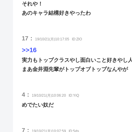
それや！
あのキャラ結構好きやったわ
17：
19/10/21(月)10:17:05
ID:ZlO
>>16
実力もトップクラスやし面白いこと好きやし
まあ金井淵先輩がトップオブトップなんやが
4：
19/10/21(月)10:06:20
ID:YiQ
めでたい奴だ
7：
19/10/21(月)10:07:59
ID:5ds