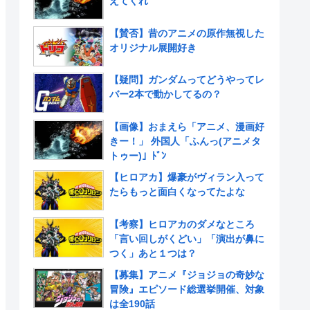
えてくれ
【賛否】昔のアニメの原作無視した
オリジナル展開好き
【疑問】ガンダムってどうやってレ
バー2本で動かしてるの？
【画像】おまえら「アニメ、漫画好
きー！」 外国人「ふんっ(アニメタ
トゥー)」ﾄﾞﾝ
【ヒロアカ】爆豪がヴィラン入って
たらもっと面白くなってたよな
【考察】ヒロアカのダメなところ
「言い回しがくどい」「演出が鼻に
つく」あと１つは？
【募集】アニメ『ジョジョの奇妙な
冒険』エピソード総選挙開催、対象
は全190話