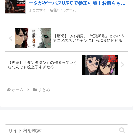
ータがゲーパスU/PCで参加可能！お前らも落
とそうぜ！
まとめサイト速報SP（ゲーム）
【驚愕】ワイ初見、『怪獣8号』とかいう
アニメのネガキャンされっぷりにビビる
【秀逸】『ダンダダン』の作者っていく
らなんでも絵上手すぎだろ
ホーム
まとめ