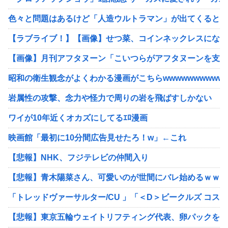
色々と問題はあるけど「人造ウルトラマン」が出てくるとや
【ラブライブ！】【画像】せつ菜、コインネックレスになる
【画像】月刊アフタヌーン「こいつらがアフタヌーンを支え
昭和の衛生観念がよくわかる漫画がこちらwwwwwwwwwww
岩属性の攻撃、念力や怪力で周りの岩を飛ばすしかない
ワイが10年近くオカズにしてるｴﾛ漫画
映画館「最初に10分間広告見せたろ！w」←これ
【悲報】NHK、フジテレビの仲間入り
【悲報】青木陽菜さん、可愛いのが世間にバレ始めるｗｗｗ
「トレッドヴァーサルター/CU 」「＜D＞ビークルズ コスモチェ
【悲報】東京五輪ウェイトリフティング代表、卵パックを盗ん