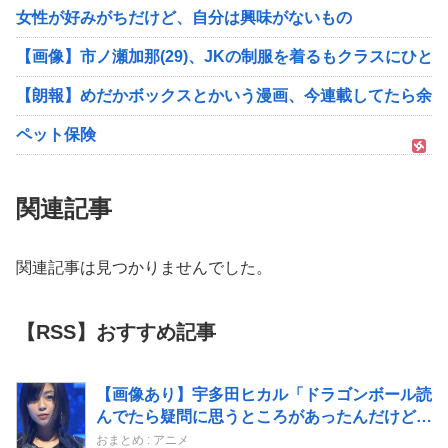
女性が好みがちだけど、自分は興味がないもの
【画像】市ノ瀬加那(29)、JKの制服を着るもクラスにひと
【朗報】めだかボックスとかいう漫画、今連載してたら余裕
ペット保険
関連記事
関連記事は見つかりませんでした。
【RSS】おすすめ記事
【画像あり】宇多田ヒカル「ドラゴンボール読
んでたら疑問に思うところがあったんだけど」
⇒ｗｗ
おまとめ : アニメ