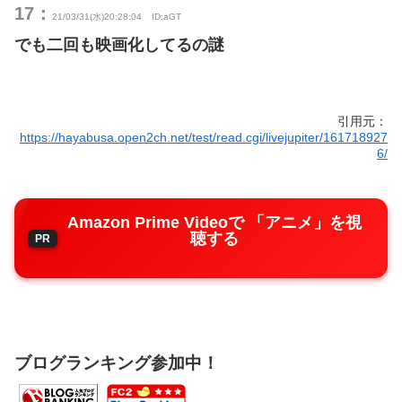
17：
21/03/31(水)20:28:04
ID:aGT
でも二回も映画化してるの謎
引用元：
https://hayabusa.open2ch.net/test/read.cgi/livejupiter/161718927
6/
Amazon Prime Videoで 「アニメ」を視
聴する
ブログランキング参加中！