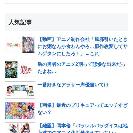
人気記事
【動画】アニメ制作会社「風邪引いたとき
にお粥なんか食わんやろ…原作改変してサ
ムゲタンにしたろ！」←これ
盾の勇者のアニメ2期って悲惨な出来だっ
たよね…
一番好きなアラサー声優書いてけ
【画像】最近のプリキュアってエッチすぎ
ない？
【難題】岡本倫「パラレルパラダイスは地
上波でのアニメ化以外考えていない」