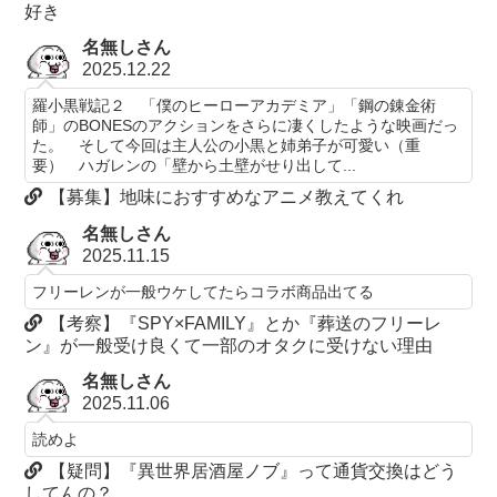
好き
名無しさん
2025.12.22
羅小黒戦記２ 「僕のヒーローアカデミア」「鋼の錬金術
師」のBONESのアクションをさらに凄くしたような映画だっ
た。 そして今回は主人公の小黒と姉弟子が可愛い（重
要） ハガレンの「壁から土壁がせり出して...
【募集】地味におすすめなアニメ教えてくれ
名無しさん
2025.11.15
フリーレンが一般ウケしてたらコラボ商品出てる
【考察】『SPY×FAMILY』とか『葬送のフリーレ
ン』が一般受け良くて一部のオタクに受けない理由
名無しさん
2025.11.06
読めよ
【疑問】『異世界居酒屋ノブ』って通貨交換はどう
してんの？