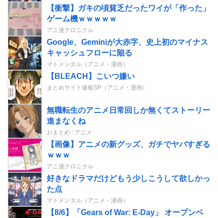
【衝撃】ガキの頃貧乏だったワイが「作った」
ゲーム機ｗｗｗｗｗ
アニ漫クロニクル
Google、Geminiが大赤字、史上初のマイナス
キャッシュフローに陥る
マトメンタル（アニメ・漫画）
【BLEACH】こいつ嫌い
まとめサイト速報SP（アニメ・漫画）
無職転生のアニメ日常回しか無くてストーリー
進まなくね
おまとめ : アニメ
【画像】アニメの新グッズ、ガチでヤバすぎる
ｗｗｗ
アニ漫クロニクル
好きなドラマだけどもう少しこうして欲しかっ
た点
マトメンタル（アニメ・漫画）
【8/6】「Gears of War: E-Day」 オープンベ