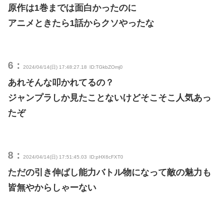
原作は1巻までは面白かったのに
アニメときたら1話からクソやったな
6：
2024/04/14(日) 17:48:27.18
ID:TGkbZOmj0
あれそんな叩かれてるの？
ジャンプラしか見たことないけどそこそこ人気あっ
たぞ
8：
2024/04/14(日) 17:51:45.03
ID:pHX6cFXT0
ただの引き伸ばし能力バトル物になって敵の魅力も
皆無やからしゃーない