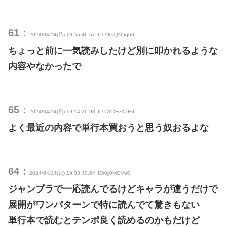
61：
2024/04/14(日) 18:55:46.57
ID:YKvQM5qh0
ちょっと前に一気読みしたけど別に叩かれるような
内容やなかったで
65：
2024/04/14(日) 19:14:26.98
ID:CYDFeXaEd
よく最近の内容で単行本買おうと思う奴おるよな
64：
2024/04/14(日) 19:03:40.64
ID:0ji0MGVw0
ジャンプラで一応読んでるけどキャラが違うだけで
展開がワンパターンで特に読んでて驚きもない
単行本で読むとテンポ良く読めるのかもだけど