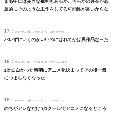
まあ中には妥当な批判もあるが、何らかの存在が恣
意的にそのような工作をしてる可能性が高いからな
17：
2024/04/14(日) 17:58:06.47
ID:s5I5PHhi0
バレずにいくのがいいのにばれてかは糞作品なった
18：
2024/04/14(日) 17:58:06.61
ID:RS1wxmUN0
1番面白かった時期にアニメ化決まってその後一気
につまらなくなった
19：
2024/04/14(日) 17:58:22.75
ID:rIhcbCPa0
のちがアレなだけで1クールでアニメになるところ