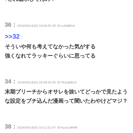
36：
2024/04/14(日) 18:09:52.35
ID:LsDrjIBXd
>>32
そういや何も考えてなかった気がする
強くなれてラッキーぐらいに思ってる
34：
2024/04/14(日) 18:09:30.00
ID:TAXqElEc0
末期ブリーチからオサレを抜いてどっかで見たよう
な設定をブチ込んだ漫画って聞いたわやけどマジ？
38：
2024/04/14(日) 18:11:01.67
ID:hzauLMhR0