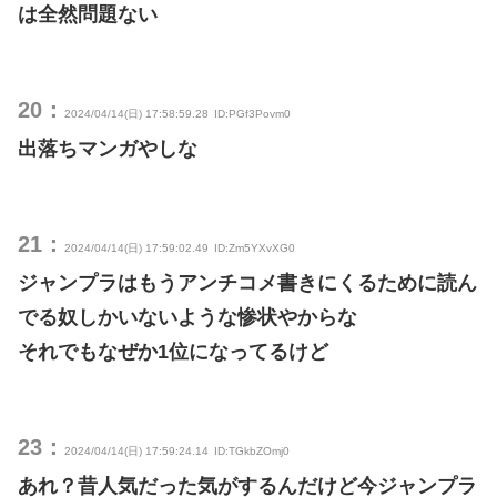
は全然問題ない
20：
2024/04/14(日) 17:58:59.28
ID:PGf3Povm0
出落ちマンガやしな
21：
2024/04/14(日) 17:59:02.49
ID:Zm5YXvXG0
ジャンプラはもうアンチコメ書きにくるために読ん
でる奴しかいないような惨状やからな
それでもなぜか1位になってるけど
23：
2024/04/14(日) 17:59:24.14
ID:TGkbZOmj0
あれ？昔人気だった気がするんだけど今ジャンプラ