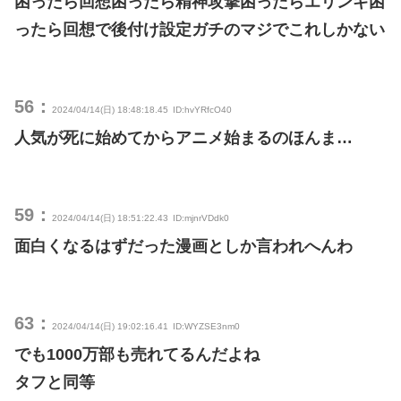
困ったら回想困ったら精神攻撃困ったらエリンギ困
ったら回想で後付け設定ガチのマジでこれしかない
56：
2024/04/14(日) 18:48:18.45
ID:hvYRfcO40
人気が死に始めてからアニメ始まるのほんま…
59：
2024/04/14(日) 18:51:22.43
ID:mjnrVDdk0
面白くなるはずだった漫画としか言われへんわ
63：
2024/04/14(日) 19:02:16.41
ID:WYZSE3nm0
でも1000万部も売れてるんだよね
タフと同等