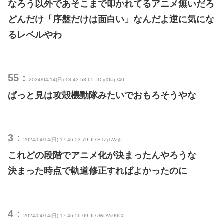
なろう以外であそこまで叩かれてるアニメ無いだろ
どんだけ「序盤だけは面白い」なんだよ逆に気にな
るレベルやわ
55：
2024/04/14(日) 18:43:58.65
ID:yXflap/40
ぱっと見は攻殻機動隊みたいでおもろそうやな
3：
2024/04/14(日) 17:46:53.79
ID:BTZjTWZj0
これどの段階でアニメ化が決まったんやろうな
決まった時点で軌道修正すればよかったのに
4：
2024/04/14(日) 17:46:56.09
ID:/WDVs90C0