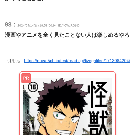
98：
2024/04/14(日) 19:58:50.94
ID:YCWzROjN0
漫画やアニメを全く見たことない人は楽しめるやろ
引用元：
https://nova.5ch.io/test/read.cgi/livegalileo/1713084204/
PR