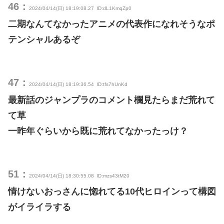
46：
2024/04/14(日) 18:19:08.27
ID:dL1KmqZp0
二期なんてなかったアニメの代表作になれそうなポ
テンシャルあるぞ
47：
2024/04/14(日) 18:19:36.54
ID:tfs7hUnKd
最新話のジャンプラのコメント欄見たらまだ荒れて
て草
一昨年ぐらいから既に荒れてなかったっけ？
51：
2024/04/14(日) 18:30:55.08
ID:mzs43tM20
情けないおっさんに惚れてる10代ヒロインって構図
がイライラする