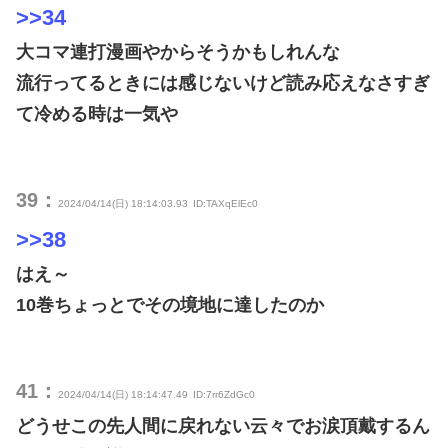
>>34
大コマ連打漫画やからそうかもしれんな
流行ってるときには感じないけど読み応えなさすぎ
て冷める時は一気や
39：
2024/04/14(日) 18:14:03.93
ID:TAXqElEc0
>>38
はえ～
10巻ちょっとでその境地に達したのか
41：
2024/04/14(日) 18:14:47.49
ID:7rr6ZdGc0
どうせこの先人間に戻れない云々でお涙頂戴するん