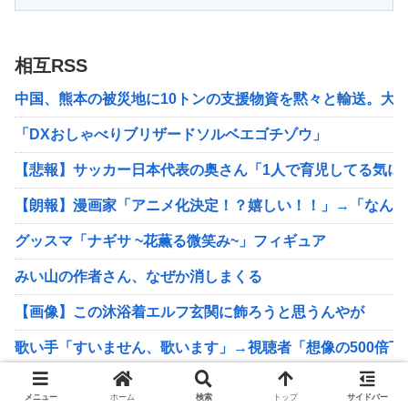
相互RSS
中国、熊本の被災地に10トンの支援物資を黙々と輸送。大
「DXおしゃべりブリザードソルベエゴチゾウ」
【悲報】サッカー日本代表の奥さん「1人で育児してる気に
【朗報】漫画家「アニメ化決定！？嬉しい！！」→「なん
グッスマ「ナギサ ~花薫る微笑み~」フィギュア
みい山の作者さん、なぜか消しまくる
【画像】この沐浴着エルフ玄関に飾ろうと思うんやが
歌い手「すいません、歌います」→視聴者「想像の500倍下手
【仮面ライダー電王】ウラタロス、嘘つきだけど意外と常識
メニュー
ホーム
検索
トップ
サイドバー