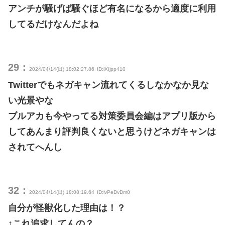
アンチが騒げば騒ぐほど有名になるから適度に利用
してるだけなんだよね
29：
2024/04/14(日) 18:02:27.86
ID:iXIjpp410
Twitterでもネガキャン流れてくるしなかなか見な
い光景やな
ブルアカも今やってる対策委員会編はアプリ版から
してあんまり評判良くないと思うけどネガキャンは
されてへんし
32：
2024/04/14(日) 18:08:19.64
ID:ivPeDvDm0
自分が怪獣化した理由は！？
↑これ追求してんの？