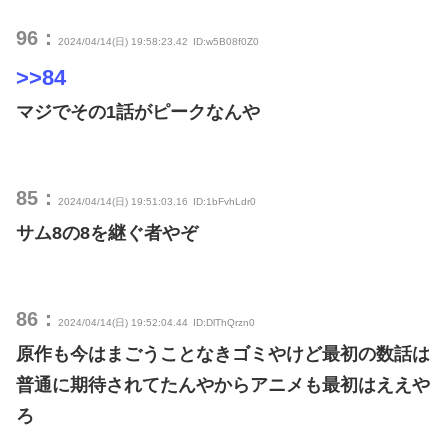
96：
2024/04/14(日) 19:58:23.42
ID:w5B08f0Z0
>>84
マジでその1話がピークなんや
85：
2024/04/14(日) 19:51:03.16
ID:1bFvhLdr0
サム8の8を継ぐ者やぞ
86：
2024/04/14(日) 19:52:04.44
ID:DlThQrzn0
原作も今はまごうことなきゴミやけど最初の数話は
普通に期待されてたんやからアニメも最初はええや
ろ