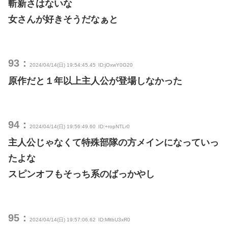
斬新さはないな
女さんが好きそうだなぁと
93：
2024/04/14(日) 19:54:45.45
ID:jOxwY0G20
原作だと１年以上主人公が登場しなかった
94：
2024/04/14(日) 19:56:49.60
ID:+ropNTLr0
主人公じゃなくて特殊部隊の方メインになっていっ
たよな
スピンオフもそっち系のばっかやし
95：
2024/04/14(日) 19:57:06.62
ID:MltbU3xR0