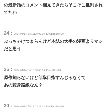
の最新話のコメント欄見てきたらそこそこ批判され
てたわ
24：
2024/04/14(日) 18:00:03.05
ID:OBzdBQ4G0
ぶっちゃけつまらんけど本誌の大半の漫画よりマシ
だと思う
25：
2024/04/14(日) 18:00:58.56
ID:4hj9XXSi0
原作知らないけど部隊目指すんじゃなくて
あの変身路線なん？
30：
2024/04/14(日) 18:03:22.02
ID:OBzdBQ4G0