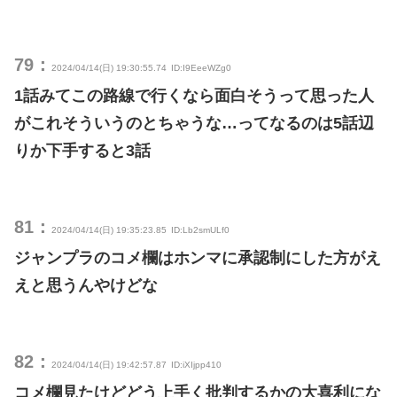
79：
2024/04/14(日) 19:30:55.74
ID:I9EeeWZg0
1話みてこの路線で行くなら面白そうって思った人
がこれそういうのとちゃうな…ってなるのは5話辺
りか下手すると3話
81：
2024/04/14(日) 19:35:23.85
ID:Lb2smULf0
ジャンプラのコメ欄はホンマに承認制にした方がえ
えと思うんやけどな
82：
2024/04/14(日) 19:42:57.87
ID:iXIjpp410
コメ欄見たけどどう上手く批判するかの大喜利にな