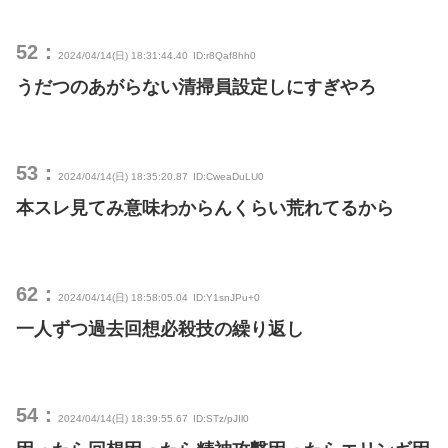
52：
2024/04/14(日) 18:31:44.40
ID:r8Qaf8hh0
うだつのあがらない清掃員設定しにすぎやろ
53：
2024/04/14(日) 18:35:20.87
ID:CweaDuLU0
本スレ見てみ意味わからんくらい荒れてるから
62：
2024/04/14(日) 18:58:05.04
ID:Y1snJPu+0
一人ずつ過去回想必殺技の繰り返し
54：
2024/04/14(日) 18:39:55.67
ID:STz/pJIl0