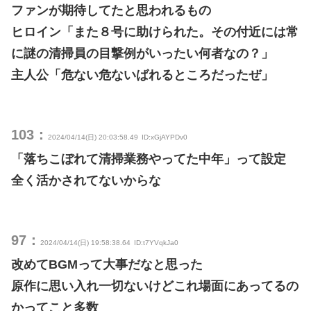
ファンが期待してたと思われるもの
ヒロイン「また８号に助けられた。その付近には常
に謎の清掃員の目撃例がいったい何者なの？」
主人公「危ない危ないばれるところだったぜ」
103：
2024/04/14(日) 20:03:58.49
ID:xGjAYPDv0
「落ちこぼれて清掃業務やってた中年」って設定
全く活かされてないからな
97：
2024/04/14(日) 19:58:38.64
ID:t7YVqkJa0
改めてBGMって大事だなと思った
原作に思い入れ一切ないけどこれ場面にあってるの
かってこと多数