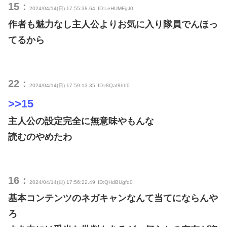
15：
2024/04/14(日) 17:55:38.64
ID:LeHUMFgJ0
作者も魅力なし主人公よりお気に入り隊員でんほっ
てるから
22：
2024/04/14(日) 17:59:13.35
ID:r8Qaf8hh0
>>15
主人公の設定完全に無意味やもんな
読むのやめたわ
16：
2024/04/14(日) 17:56:22.49
ID:QHdBUgfq0
基本コンテンツのネガキャンなんて当てにならんや
ろ