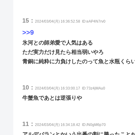
15：
2024/03/04(月) 16:36:52.58
ID:eAP4N7rv0
>>9
氷河との師弟愛で人気はある
ただ実力だけ見たら相当弱いやろ
青銅に純粋に力負けしたのって魚と水瓶くら
10：
2024/03/04(月) 16:33:00.17
ID:73z4jMAu0
牛蟹魚であとは逆張りや
11：
2024/03/04(月) 16:34:18.42
ID:/N0gM6p70
アルデバランとかいう出番の割に勝ったこと