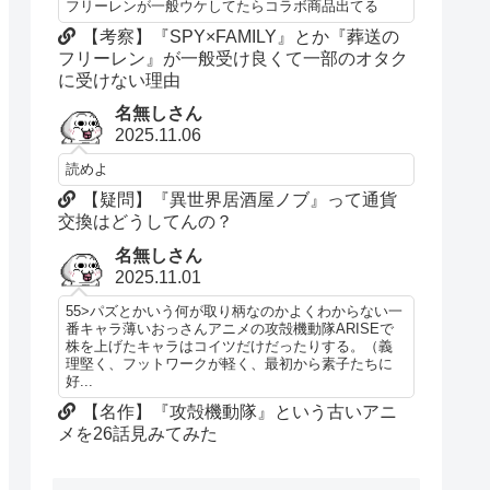
フリーレンが一般ウケしてたらコラボ商品出てる
【考察】『SPY×FAMILY』とか『葬送の
フリーレン』が一般受け良くて一部のオタク
に受けない理由
名無しさん
2025.11.06
読めよ
【疑問】『異世界居酒屋ノブ』って通貨
交換はどうしてんの？
名無しさん
2025.11.01
55>パズとかいう何が取り柄なのかよくわからない一
番キャラ薄いおっさんアニメの攻殻機動隊ARISEで
株を上げたキャラはコイツだけだったりする。（義
理堅く、フットワークが軽く、最初から素子たちに
好...
【名作】『攻殻機動隊』という古いアニ
メを26話見みてみた