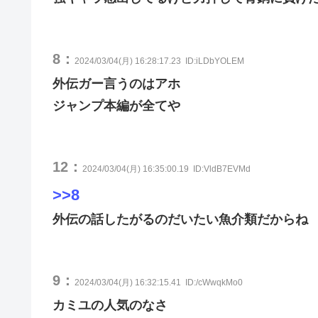
8：
2024/03/04(月) 16:28:17.23
ID:iLDbYOLEM
外伝ガー言うのはアホ
ジャンプ本編が全てや
12：
2024/03/04(月) 16:35:00.19
ID:VldB7EVMd
>>8
外伝の話したがるのだいたい魚介類だからね
9：
2024/03/04(月) 16:32:15.41
ID:/cWwqkMo0
カミユの人気のなさ