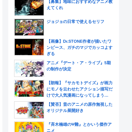
【募集】地味におすすめなアニメ教
えてくれ
ジョジョの日常で使えるセリフ
【画像】Dr.STONE作者が描いたワ
ンピース、ガチのマジでカッコよす
ぎる
アニメ『デート・ア・ライブ』5期
の制作が決定
【朗報】『サカモトデイズ』が画力
にモノを云わせたアクション描写だ
けで大人気漫画になってしまう
www
【賛否】昔のアニメの原作無視した
オリジナル展開好き
『斉木楠雄のΨ難』とかいう傑作ア
ニメ