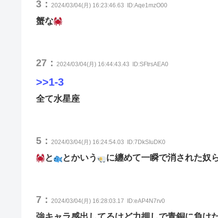
3：
2024/03/04(月) 16:23:46.63
ID:Aqe1mzO00
蟹な
27：
2024/03/04(月) 16:44:43.43
ID:SFtrsAEA0
>>1-3
全て水星座
5：
2024/03/04(月) 16:24:54.03
ID:7DkSIuDK0
と
とかいう
に纏めて一瞬で消された奴
7：
2024/03/04(月) 16:28:03.17
ID:eAP4N7rv0
強キャラ感出してるけど力押しで青銅に負け