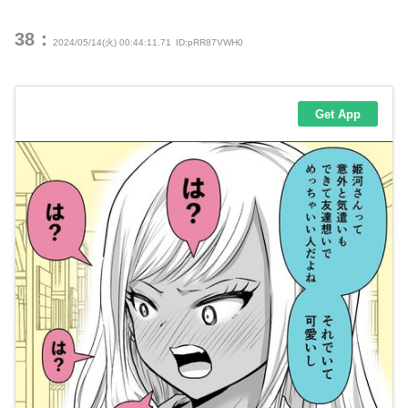
38：
2024/05/14(火) 00:44:11.71
ID:pRR87VWH0