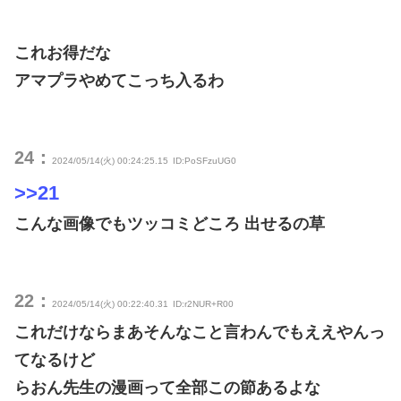
これお得だな
アマプラやめてこっち入るわ
24：
2024/05/14(火) 00:24:25.15
ID:PoSFzuUG0
>>21
こんな画像でもツッコミどころ 出せるの草
22：
2024/05/14(火) 00:22:40.31
ID:r2NUR+R00
これだけならまあそんなこと言わんでもええやんっ
てなるけど
らおん先生の漫画って全部この節あるよな