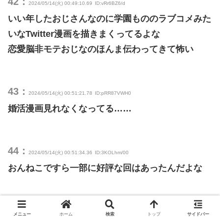
42：
2024/05/14(火) 00:49:10.69
ID:vRr6BZ6/d
いい年したおじさんなのに学園もののラブコメみた
いなTwitter漫画を描きまくってるよな
恋愛脳非モテおじなのほんま伝わってきて怖い
43：
2024/05/14(火) 00:51:21.78
ID:pRR87VWH0
婚活漫画見れなくなってる……
44：
2024/05/14(火) 00:51:34.36
ID:3KOLhm/00
おんねこですら一部に好評な回はあったんだよな
45：
2024/05/14(火) 00:51:45.08
ID:klReTlDg0
メニュー
ホーム
検索
トップ
サイドバー