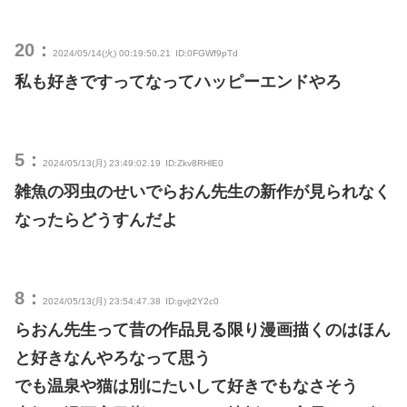
20：
2024/05/14(火) 00:19:50.21
ID:0FGWf9pTd
私も好きですってなってハッピーエンドやろ
5：
2024/05/13(月) 23:49:02.19
ID:Zkv8RHlE0
雑魚の羽虫のせいでらおん先生の新作が見られなく
なったらどうすんだよ
8：
2024/05/13(月) 23:54:47.38
ID:gvjt2Y2c0
らおん先生って昔の作品見る限り漫画描くのはほん
と好きなんやろなって思う
でも温泉や猫は別にたいして好きでもなさそう