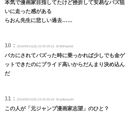
本気で漫画家目指してたけど挫折して安易なバズ狙
いに走った感がある
らおん先生に悲しい過去……
10：
2024/05/13(月) 23:55:35.61
ID:fElPiqSU0
バカにされてバズった時に乗っかれば少しでも金ゲ
ットできたのにプライド高いからだんまり決め込ん
だ
11：
2024/05/13(月) 23:55:40.44
ID:q/BjUqv60
この人が「元ジャンプ漫画家志望」のひと？