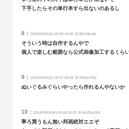
下手したらその単行本すら出ないのあるし
8：
2024/06/05(水) 00:46:34.90
ID:B0rJiBodd
そういう時は自作するんやで
個人で楽しむ範囲なら公式画像加工するくら
9：
2024/06/05(水) 00:47:56.65
ID:XMJsz7fz0
ぬいぐるみぐらいやったら作れるんやないか
10：
2024/06/05(水) 00:48:26.05
ID:nbZIEyXK0
寧ろ買うもん無い邦画絶対エエぞ