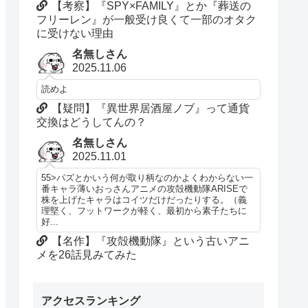
【考察】『SPY×FAMILY』とか『葬送の
フリーレン』が一般受け良くて一部のオタク
に受けない理由
名無しさん
2025.11.06
読めよ
【疑問】『異世界居酒屋ノブ』って通貨
交換はどうしてんの？
名無しさん
2025.11.01
55>パズとかいう何が取り柄なのかよくわからない一
番キャラ薄いおっさんアニメの攻殻機動隊ARISEで
株を上げたキャラはコイツだけだったりする。（義
理堅く、フットワークが軽く、最初から素子たちに
好...
【名作】『攻殻機動隊』という古いアニ
メを26話見みてみた
アクセスランキング