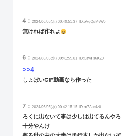
4：
2024/06/05(水) 00:40:51.37
ID:oVgQuMvW0
無ければ作れよ
6：
2024/06/05(水) 00:41:55.81
ID:GzwFs6KZ0
>>4
しょぼいGIF動画なら作った
7：
2024/06/05(水) 00:42:15.15
ID:rn7Aor4z0
ろくに出ないて事は少しは出てるんやろ
十分やんけ
寧ろ世の中の大半は単行本しか出ないぞ