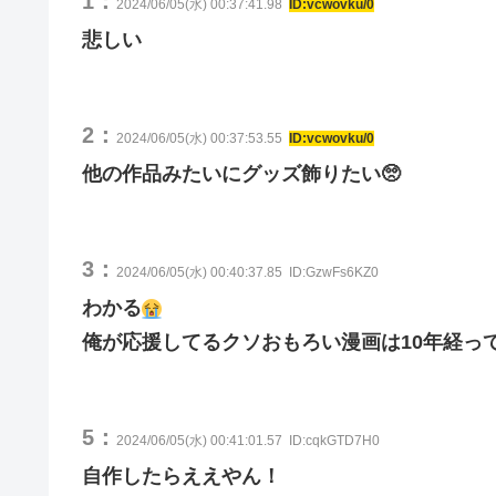
1：
2024/06/05(水) 00:37:41.98
ID:vcwovku/0
悲しい
2：
2024/06/05(水) 00:37:53.55
ID:vcwovku/0
他の作品みたいにグッズ飾りたい🥺
3：
2024/06/05(水) 00:40:37.85
ID:GzwFs6KZ0
わかる
俺が応援してるクソおもろい漫画は10年経っ
5：
2024/06/05(水) 00:41:01.57
ID:cqkGTD7H0
自作したらええやん！