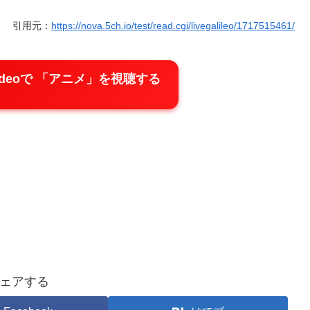
引用元：
https://nova.5ch.io/test/read.cgi/livegalileo/1717515461/
e Videoで 「アニメ」を視聴する
ェアする