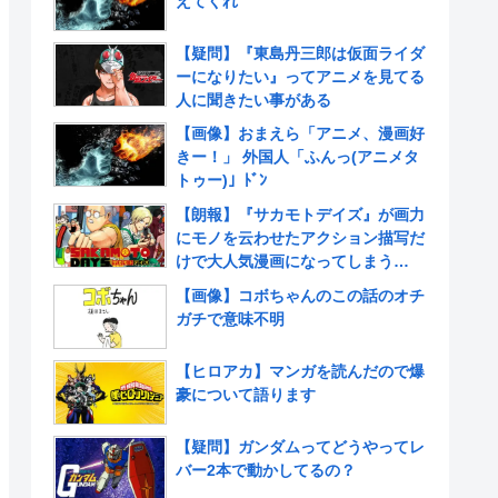
えてくれ
【疑問】『東島丹三郎は仮面ライダ
ーになりたい』ってアニメを見てる
人に聞きたい事がある
【画像】おまえら「アニメ、漫画好
きー！」 外国人「ふんっ(アニメタ
トゥー)」ﾄﾞﾝ
【朗報】『サカモトデイズ』が画力
にモノを云わせたアクション描写だ
けで大人気漫画になってしまう
www
【画像】コボちゃんのこの話のオチ
ガチで意味不明
【ヒロアカ】マンガを読んだので爆
豪について語ります
【疑問】ガンダムってどうやってレ
バー2本で動かしてるの？