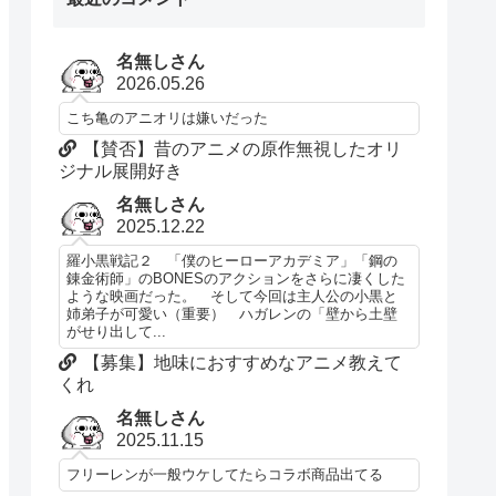
名無しさん
2026.05.26
こち亀のアニオリは嫌いだった
【賛否】昔のアニメの原作無視したオリ
ジナル展開好き
名無しさん
2025.12.22
羅小黒戦記２ 「僕のヒーローアカデミア」「鋼の
錬金術師」のBONESのアクションをさらに凄くした
ような映画だった。 そして今回は主人公の小黒と
姉弟子が可愛い（重要） ハガレンの「壁から土壁
がせり出して...
【募集】地味におすすめなアニメ教えて
くれ
名無しさん
2025.11.15
フリーレンが一般ウケしてたらコラボ商品出てる