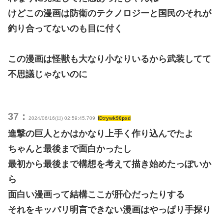
けどこの漫画は防衛のテクノロジーと国民のそれが
釣り合ってないのも目に付く
この漫画は怪獣も大なり小なりいるから武装してて
不思議じゃないのに
37：
2024/06/16(日) 02:59:45.709
ID:rywk90pxd
進撃の巨人とかはかなり上手く作り込んでたよ
ちゃんと最後まで面白かったし
最初から最後まで構想を考えて描き始めたっぽいか
ら
面白い漫画って結構ここが肝心だったりする
それをキッパリ明言できない漫画はやっぱり手探り