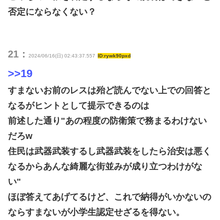
否定にならなくない？
21：
2024/06/16(日) 02:43:37.557
ID:rywk90pxd
>>19
すまないお前のレスは殆ど読んでない上での回答と
なるがヒントとして提示できるのは
前述した通り"あの程度の防衛策で務まるわけない
だろw
住民は武器武装するし武器武装をしたら治安は悪く
なるからあんな綺麗な街並みが成り立つわけがな
い"
ほぼ答えてあげてるけど、これで納得がいかないの
ならすまないが小学生認定せざるを得ない。