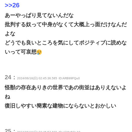
>>26
あーやっぱり見てないんだな
批判する奴って中身がなくて大概上っ面だけなんだ
よな
どうでも良いところを気にしてポジティブに読めな
いって可哀想
24：
2024/06/16(日) 02:45:36.585
ID:ARB99FQu0
怪獣の存在ありきの世界であの街並はありえないよ
ね
復旧しやすい簡素な建物にならないとおかしい
25：