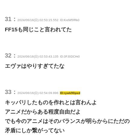
31：
2024/06/16(日) 02:53:15.552
ID:KrdW5fRk0
FF15も同じこと言われてた
32：
2024/06/16(日) 02:53:43.135
ID:3FJ0DCHr0
エヴァはやりすぎてたな
33：
2024/06/16(日) 02:54:09.896
ID:rywk90pxd
キッパリしたものを作れとは言わんよ
アニメだからある程度自由だよ
でも今のアニメはそのバランスが明らからにただの
矛盾にしか繋がってない