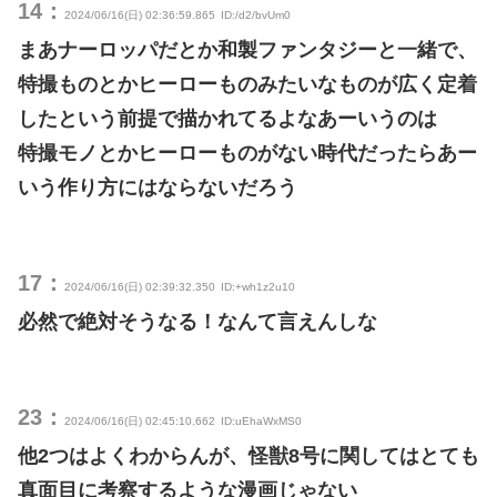
14：
2024/06/16(日) 02:36:59.865
ID:/d2/bvUm0
まあナーロッパだとか和製ファンタジーと一緒で、
特撮ものとかヒーローものみたいなものが広く定着
したという前提で描かれてるよなあーいうのは
特撮モノとかヒーローものがない時代だったらあー
いう作り方にはならないだろう
17：
2024/06/16(日) 02:39:32.350
ID:+wh1z2u10
必然で絶対そうなる！なんて言えんしな
23：
2024/06/16(日) 02:45:10.662
ID:uEhaWxMS0
他2つはよくわからんが、怪獣8号に関してはとても
真面目に考察するような漫画じゃない