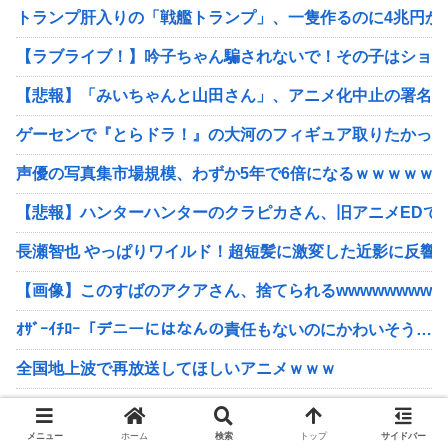
トランプ肝入りの「戦艦トランプ」、一隻作るのに4兆円かか
【ラブライブ！】吟子ちゃん騙されないで！その子はショッ
【悲報】「みいちゃんと山田さん」、アニメ化中止の署名運
ゲーセンで『とらドラ！』の大河のフィギュア取りたかった
声優の写真集市場規模、わずか5年で6倍になるｗｗｗｗｗ
【悲報】ハンターハンターのクラピカさん、旧アニメEDで
長瀬智也 やっぱりワイルド！超短髪に激変した近影に反響
【画像】このすばのアクアさん、捨てられるwwwwwwwww
ｵｻﾞｰｲﾁﾛｰ「デニーにはなんの責任もないのにかわいそう…」
全国地上波で再放送してほしいアニメｗｗｗ
タイトー「雪ミク 2013ver.」プライズフィギュア
メニュー
ホーム
検索
トップ
サイドバー
最強グラマー声優・井口裕香さん、爆乳水着グラビアが大迫力