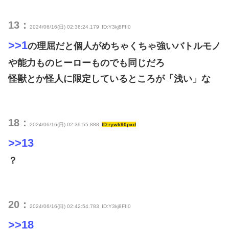
13：
2024/06/16(日) 02:36:24.179
ID:Y3kj8FfI0
>>1
の理屈だと個人がめちゃくちゃ強いバトルモノ
や能力ものヒーローものでも同じだろ
怪獣とか怪人に限定しているところが「浅い」な
18：
2024/06/16(日) 02:39:55.888
ID:rywk90pxd
>>13
？
20：
2024/06/16(日) 02:42:54.783
ID:Y3kj8FfI0
>>18