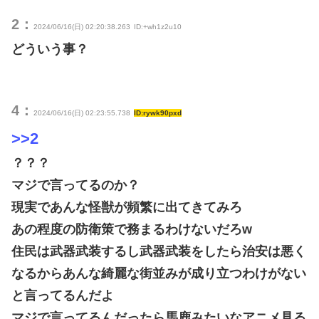
2：
2024/06/16(日) 02:20:38.263
ID:+wh1z2u10
どういう事？
4：
2024/06/16(日) 02:23:55.738
ID:rywk90pxd
>>2
？？？
マジで言ってるのか？
現実であんな怪獣が頻繁に出てきてみろ
あの程度の防衛策で務まるわけないだろw
住民は武器武装するし武器武装をしたら治安は悪く
なるからあんな綺麗な街並みが成り立つわけがない
と言ってるんだよ
マジで言ってるんだったら馬鹿みたいなアニメ見る