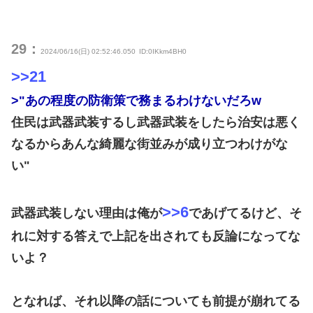
29：
2024/06/16(日) 02:52:46.050
ID:0IKkm4BH0
>>21
>"あの程度の防衛策で務まるわけないだろw
住民は武器武装するし武器武装をしたら治安は悪く
なるからあんな綺麗な街並みが成り立つわけがな
い"
>>6
武器武装しない理由は俺が
であげてるけど、そ
れに対する答えで上記を出されても反論になってな
いよ？
となれば、それ以降の話についても前提が崩れてる