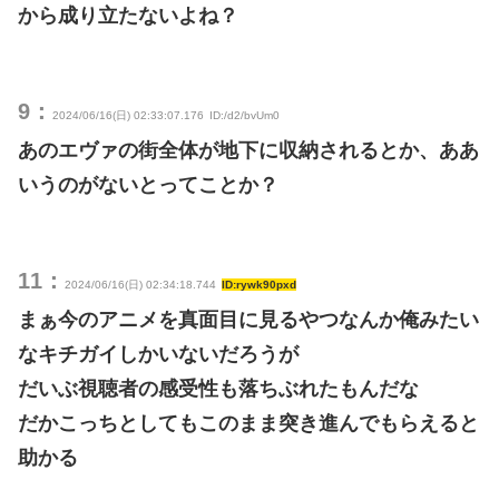
から成り立たないよね？
9：
2024/06/16(日) 02:33:07.176
ID:/d2/bvUm0
あのエヴァの街全体が地下に収納されるとか、ああ
いうのがないとってことか？
11：
2024/06/16(日) 02:34:18.744
ID:rywk90pxd
まぁ今のアニメを真面目に見るやつなんか俺みたい
なキチガイしかいないだろうが
だいぶ視聴者の感受性も落ちぶれたもんだな
だかこっちとしてもこのまま突き進んでもらえると
助かる