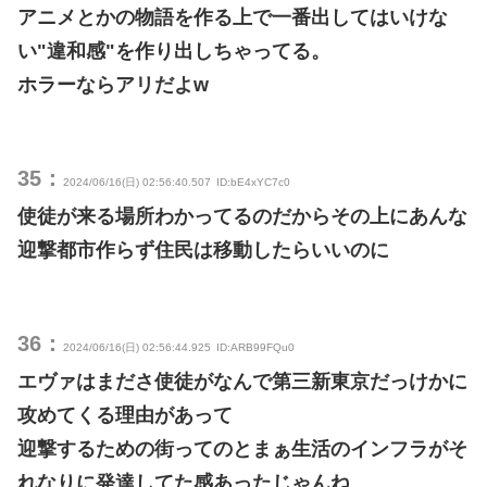
アニメとかの物語を作る上で一番出してはいけな
い"違和感"を作り出しちゃってる。
ホラーならアリだよw
35：
2024/06/16(日) 02:56:40.507
ID:bE4xYC7c0
使徒が来る場所わかってるのだからその上にあんな
迎撃都市作らず住民は移動したらいいのに
36：
2024/06/16(日) 02:56:44.925
ID:ARB99FQu0
エヴァはまださ使徒がなんで第三新東京だっけかに
攻めてくる理由があって
迎撃するための街ってのとまぁ生活のインフラがそ
れなりに発達してた感あったじゃんね