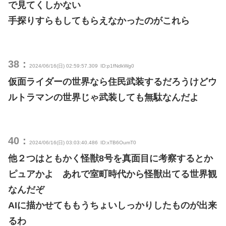
で見てくしかない
手探りすらもしてもらえなかったのがこれら
38：
2024/06/16(日) 02:59:57.309
ID:p1fNdkWg0
仮面ライダーの世界なら住民武装するだろうけどウ
ルトラマンの世界じゃ武装しても無駄なんだよ
40：
2024/06/16(日) 03:03:40.486
ID:xTB6OumT0
他２つはともかく怪獣8号を真面目に考察するとか
ピュアかよ あれで室町時代から怪獣出てる世界観
なんだぞ
AIに描かせてももうちょいしっかりしたものが出来
るわ