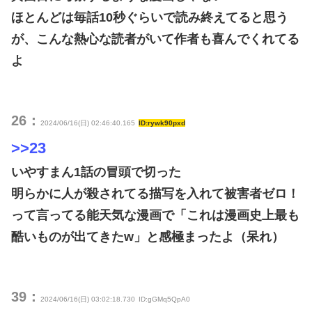
ほとんどは毎話10秒ぐらいで読み終えてると思う
が、こんな熱心な読者がいて作者も喜んでくれてる
よ
26：
2024/06/16(日) 02:46:40.165
ID:rywk90pxd
>>23
いやすまん1話の冒頭で切った
明らかに人が殺されてる描写を入れて被害者ゼロ！
って言ってる能天気な漫画で「これは漫画史上最も
酷いものが出てきたw」と感極まったよ（呆れ）
39：
2024/06/16(日) 03:02:18.730
ID:gGMq5QpA0