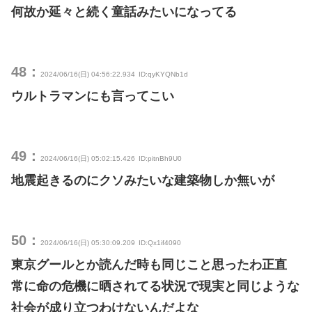
何故か延々と続く童話みたいになってる
48：
2024/06/16(日) 04:56:22.934
ID:qyKYQNb1d
ウルトラマンにも言ってこい
49：
2024/06/16(日) 05:02:15.426
ID:pitnBh9U0
地震起きるのにクソみたいな建築物しか無いが
50：
2024/06/16(日) 05:30:09.209
ID:Qx1if4090
東京グールとか読んだ時も同じこと思ったわ正直
常に命の危機に晒されてる状況で現実と同じような
社会が成り立つわけないんだよな