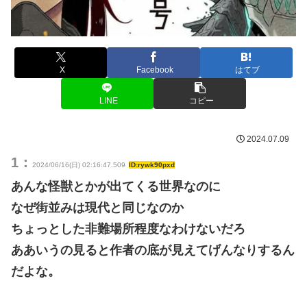
X
Facebook
はてブ
LINE
コピー
2024.07.09
1：
2024/06/16(日) 02:16:47.509
ID:rywk90pxd
あんな怪獣とかが出てくる世界なのに
なぜ街並みは現代と同じなのか
ちょっとした非難場所程度なわけないだろ
ああいうの見ると作者の底が見えてげんなりするん
だよな。