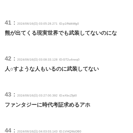
41：
2024/06/16(日) 03:05:28.271
ID:p1fNdkWg0
熊が出てくる現実世界でも武装してないのにな
42：
2024/06/16(日) 03:08:33.128
ID:GT2u4neq0
人○すような人もいるのに武装してない
43：
2024/06/16(日) 03:27:00.392
ID:eXbcZfjd0
ファンタジーに時代考証求めるアホ
44：
2024/06/16(日) 04:03:03.143
ID:1VHQWzDB0