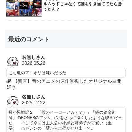
ルムッドじゃなくて誰を引き当ててたら勝
てたん？
最近のコメント
名無しさん
2026.05.26
こち亀のアニオリは嫌いだった
【賛否】昔のアニメの原作無視したオリジナル展開
好き
名無しさん
2025.12.22
羅小黒戦記２ 「僕のヒーローアカデミア」「鋼の錬金術
師」のBONESのアクションをさらに凄くしたような映画だっ
た。 そして今回は主人公の小黒と姉弟子が可愛い（重
要） ハガレンの「壁から土壁がせり出して...