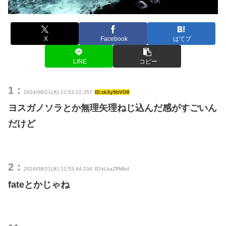
X
Facebook
はてブ
LINE
コピー
1：
2024/08/21(水) 12:53:22.357
ID:zk3y9bVO0
ヨスガノソラとか無理矢理ねじ込んだ感がすごいん
だけど
2：
2024/08/21(水) 12:53:44.234
ID:kLkaZRMbd
fateとかじゃね