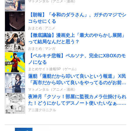
マトメンタル（アニメ・漫画）
【朗報】「令和のダラさん」、ガチのマジでシ
コらせにくる
おまとめ : アニメ
【徹底議論】漫画史上「最大のやらかし展開」
って結局なんだと思う？
おまとめ : マンガ
【ペルキチ悲報】ペルソナ、完全にXBOXのモ
ノになる
まとめサイト速報SP（ゲーム）
蓮舫「蓮舫だから叩いて良いという報道」 X民
「高市だから叩いて良いをやってるのがお前だ
ろ」
マトメンタル（アニメ・漫画）
夜神月「クソッ！部屋に監視カメラ仕掛けられ
た！どうにかしてデスノート使いたいなぁ…せ
や！」→結果
アニ漫クロニクル