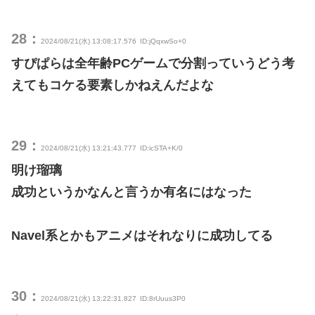
28：
2024/08/21(水) 13:08:17.576
ID:jQqxwSo+0
すぴぱらは全年齢PCゲームで分割っていうどう考
えてもコケる要素しかねえんだよな
29：
2024/08/21(水) 13:21:43.777
ID:icSTA+K/0
明け瑠璃
成功というかなんと言うか有名にはなった
Navel系とかもアニメはそれなりに成功してる
30：
2024/08/21(水) 13:22:31.827
ID:8rUuus3P0