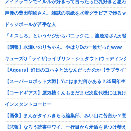
メイドラゴンでイルルが好きって言ったら巨乳好きと思われ
声優の豊田萌絵さん、雑誌の表紙を水着グラビアで飾るｗｗ
ドッジボールが苦手な人
「キスしろ」というヤジからパニックに… 渡邊渚さんが綴
【朗報】水瀬いのりちゃん、やはりDの一族だったwww
キューズQ「ライザ(ライザリン・シュタウト)ウェディングSt
【Aqours】幻日のヨハネとはなんだったのか【ラブライブ
【スーパーロボット大戦】Yにはまだ何かある？35周年生
【コードギアス】蜃気楼くんもまだまだ次世代機には負けな
インスタントコーヒー
【画像】まんがタイムきらら編集部、みい山に苦言か？意味
【悲報】なろう読書中ワイ、一行目から矛盾を見つけ萎える