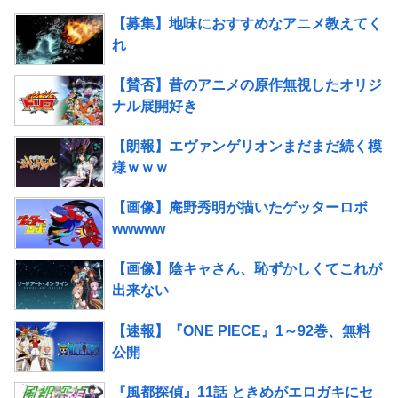
【募集】地味におすすめなアニメ教えてく
れ
【賛否】昔のアニメの原作無視したオリジ
ナル展開好き
【朗報】エヴァンゲリオンまだまだ続く模
様ｗｗｗ
【画像】庵野秀明が描いたゲッターロボ
wwwww
【画像】陰キャさん、恥ずかしくてこれが
出来ない
【速報】『ONE PIECE』1～92巻、無料
公開
『風都探偵』11話 ときめがエロガキにセ