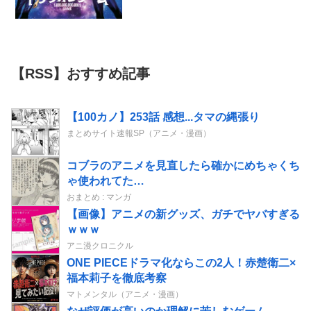
【RSS】おすすめ記事
【100カノ】253話 感想...タマの縄張り
まとめサイト速報SP（アニメ・漫画）
コブラのアニメを見直したら確かにめちゃくち
ゃ使われてた…
おまとめ : マンガ
【画像】アニメの新グッズ、ガチでヤバすぎる
ｗｗｗ
アニ漫クロニクル
ONE PIECEドラマ化ならこの2人！赤楚衛二×
福本莉子を徹底考察
マトメンタル（アニメ・漫画）