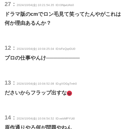
27：
2024/10/04(金) 10:21:54.35
ID:I3NjwUAb0
ドラマ版のcmでロン毛見て笑ってたんやがこれは
何か理由あるんか？
12：
2024/10/04(金) 10:04:25.04
ID:bFeQqtGU0
プロの仕事やんけ─────────
13：
2024/10/04(金) 10:04:52.08
ID:gVOGgTmh0
ださいからフラップ出すな
14：
2024/10/04(金) 10:04:54.52
ID:xebMPYUi0
原作通りやろ何が問題やねん