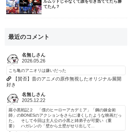
ルムッドじゃなくて誰を引き当ててたら勝
てたん？
最近のコメント
名無しさん
2026.05.26
こち亀のアニオリは嫌いだった
【賛否】昔のアニメの原作無視したオリジナル展開
好き
名無しさん
2025.12.22
羅小黒戦記２ 「僕のヒーローアカデミア」「鋼の錬金術
師」のBONESのアクションをさらに凄くしたような映画だっ
た。 そして今回は主人公の小黒と姉弟子が可愛い（重
要） ハガレンの「壁から土壁がせり出して...