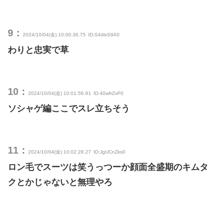
9：
2024/10/04(金) 10:00:36.75
ID:S4dlxS9A0
わりと忠実で草
10：
2024/10/04(金) 10:01:56.91
ID:40wfrZvP0
ソシャゲ編ここでスレ立ちそう
11：
2024/10/04(金) 10:02:28.27
ID:JgUCnZks0
ロン毛でスーツは笑うっつーか顔面全盛期のキムタ
クとかじゃないと無理やろ