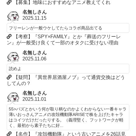
【募集】地味におすすめなアニメ教えてくれ
名無しさん
2025.11.15
フリーレンが一般ウケしてたらコラボ商品出てる
【考察】『SPY×FAMILY』とか『葬送のフリーレ
ン』が一般受け良くて一部のオタクに受けない理由
名無しさん
2025.11.06
読めよ
【疑問】『異世界居酒屋ノブ』って通貨交換はどう
してんの？
名無しさん
2025.11.01
55>パズとかいう何が取り柄なのかよくわからない一番キャラ
薄いおっさんアニメの攻殻機動隊ARISEで株を上げたキャラ
はコイツだけだったりする。（義理堅く、フットワークが軽
く、最初から素子たちに好...
【名作】『攻殻機動隊』という古いアニメを26話見