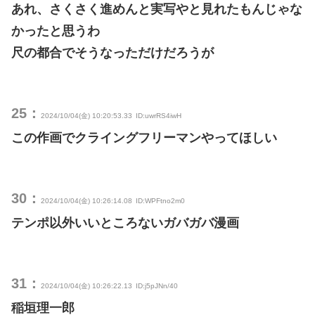
あれ、さくさく進めんと実写やと見れたもんじゃな
かったと思うわ
尺の都合でそうなっただけだろうが
25：
2024/10/04(金) 10:20:53.33
ID:uwrRS4iwH
この作画でクライングフリーマンやってほしい
30：
2024/10/04(金) 10:26:14.08
ID:WPFtno2m0
テンポ以外いいところないガバガバ漫画
31：
2024/10/04(金) 10:26:22.13
ID:j5pJNn/40
稲垣理一郎