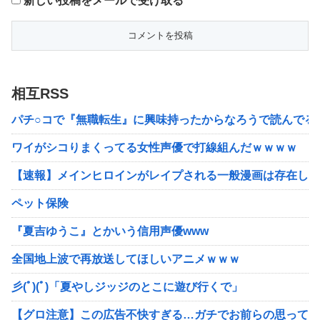
新しい投稿をメールで受け取る
相互RSS
パチ○コで『無職転生』に興味持ったからなろうで読んでる
ワイがシコりまくってる女性声優で打線組んだｗｗｗｗ
【速報】メインヒロインがレイプされる一般漫画は存在しな
ペット保険
『夏吉ゆうこ』とかいう信用声優www
全国地上波で再放送してほしいアニメｗｗｗ
彡(ﾟ)(ﾟ)「夏やしジッジのとこに遊び行くで」
【グロ注意】この広告不快すぎる…ガチでお前らの思ってる