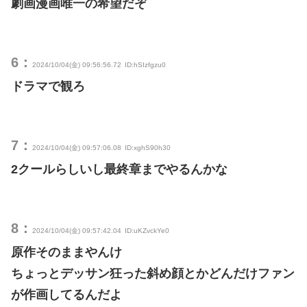
劇画漫画唯一の希望だぞ
6：
2024/10/04(金) 09:56:56.72
ID:hSIzfgzu0
ドラマで観ろ
7：
2024/10/04(金) 09:57:06.08
ID:xghS90h30
2クールらしいし最終章までやるんかな
8：
2024/10/04(金) 09:57:42.04
ID:uKZvckYe0
原作そのままやんけ
ちょっとデッサン狂った斜め顔とかどんだけファン
が作画してるんだよ