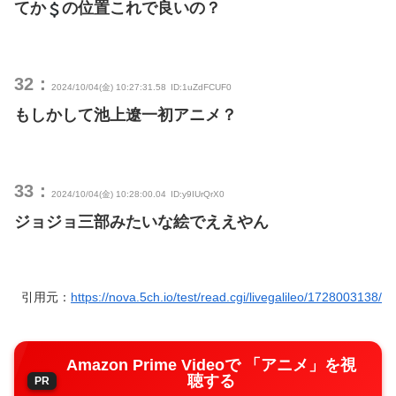
てか
の位置これで良いの？
32：
2024/10/04(金) 10:27:31.58
ID:1uZdFCUF0
もしかして池上遼一初アニメ？
33：
2024/10/04(金) 10:28:00.04
ID:y9IUrQrX0
ジョジョ三部みたいな絵でええやん
引用元：
https://nova.5ch.io/test/read.cgi/livegalileo/1728003138/
Amazon Prime Videoで 「アニメ」を視
聴する