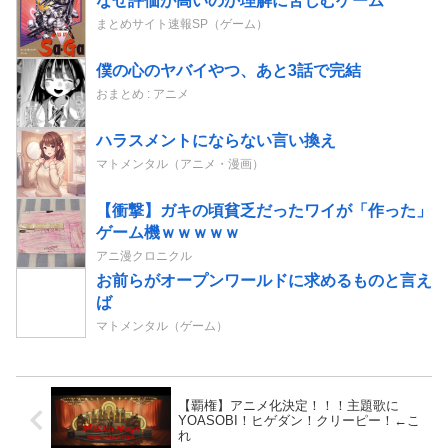
なぜ評価が高いのか理解に苦しむゲーム
まとめサイト速報SP（ゲーム）
僕の心のヤバイやつ、あと3話で完結
おまとめ : アニメ
ハラスメントにならない言い換え️
マトメンタル（アニメ・漫画）
【衝撃】ガキの頃貧乏だったワイが「作った」
ゲーム機ｗｗｗｗｗ
アニ漫クロニクル
お前らがオープンワールドに求めるものと言え
ば
マトメンタル（ゲーム）
【覇権】アニメ化決定！！！主題歌に
YOASOBI！ヒゲダン！クリーピー！←こ
れ