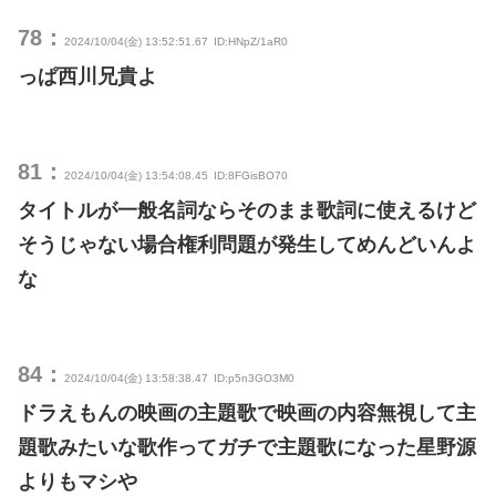
78：
2024/10/04(金) 13:52:51.67
ID:HNpZ/1aR0
っぱ西川兄貴よ
81：
2024/10/04(金) 13:54:08.45
ID:8FGisBO70
タイトルが一般名詞ならそのまま歌詞に使えるけど
そうじゃない場合権利問題が発生してめんどいんよ
な
84：
2024/10/04(金) 13:58:38.47
ID:p5n3GO3M0
ドラえもんの映画の主題歌で映画の内容無視して主
題歌みたいな歌作ってガチで主題歌になった星野源
よりもマシや