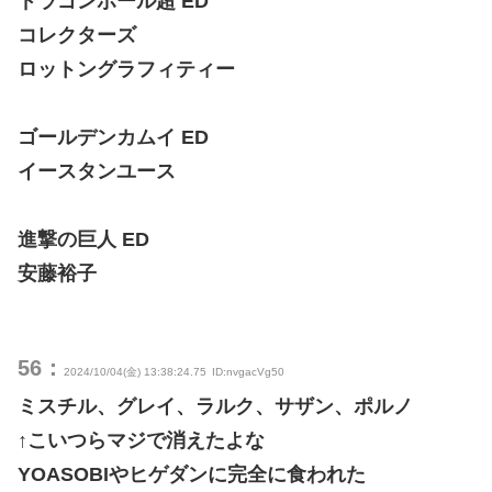
ドラゴンボール超 ED
コレクターズ
ロットングラフィティー
ゴールデンカムイ ED
イースタンユース
進撃の巨人 ED
安藤裕子
56：
2024/10/04(金) 13:38:24.75
ID:nvgacVg50
ミスチル、グレイ、ラルク、サザン、ポルノ
↑こいつらマジで消えたよな
YOASOBIやヒゲダンに完全に食われた