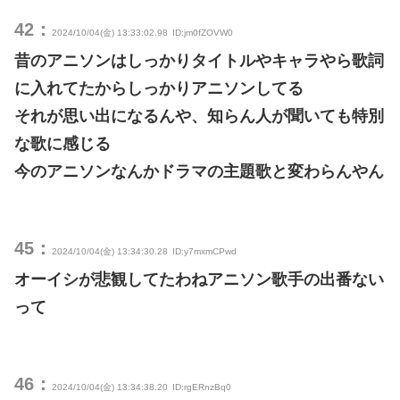
42：
2024/10/04(金) 13:33:02.98
ID:jm0fZOVW0
昔のアニソンはしっかりタイトルやキャラやら歌詞
に入れてたからしっかりアニソンしてる
それが思い出になるんや、知らん人が聞いても特別
な歌に感じる
今のアニソンなんかドラマの主題歌と変わらんやん
45：
2024/10/04(金) 13:34:30.28
ID:y7mxmCPwd
オーイシが悲観してたわねアニソン歌手の出番ない
って
46：
2024/10/04(金) 13:34:38.20
ID:rgERnzBq0