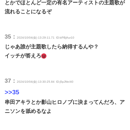
とかでほとんど一定の有名アーティストの主題歌が
流れることになるぞ
35：
2024/10/04(金) 13:29:11.71
ID:bPBjAur10
じゃあ誰が主題歌したら納得するんや？
イッチが答えろ
37：
2024/10/04(金) 13:30:25.84
ID:j5pJNn/40
>>35
串田アキラとか影山ヒロノブに決まってんだろ、ア
ニソンを舐めるなよ