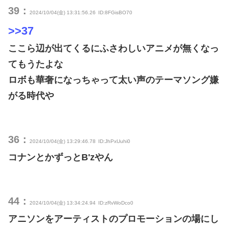
39：
2024/10/04(金) 13:31:56.26
ID:8FGisBO70
>>37
ここら辺が出てくるにふさわしいアニメが無くなっ
てもうたよな
ロボも華奢になっちゃって太い声のテーマソング嫌
がる時代や
36：
2024/10/04(金) 13:29:46.78
ID:JhPxUuhi0
コナンとかずっとB'zやん
44：
2024/10/04(金) 13:34:24.94
ID:zRvWoDco0
アニソンをアーティストのプロモーションの場にし