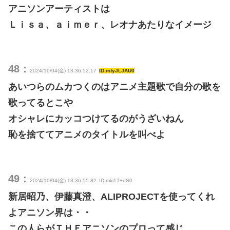
アニソンアーティストは
Ｌｉｓａ、ａｉｍｅｒ、レオナあたりなイメージ
48：
2024/10/04(金) 13:36:52.17
ID:mfyJLJAU0
あいつらのムカつくのはアニメ主題歌で自分の歌を
歌ってるとこや
オシャレにカッコつけてるのがうざいねん
恥を捨ててアニメのタイトルを叫べよ
49：
2024/10/04(金) 13:36:55.82
ID:mki1T+oS0
新居昭乃、伊藤真澄、ALIPROJECTを使ってくれ
よアニソン界は・・
この人らがＴＨＥアニソンのプロって感じ