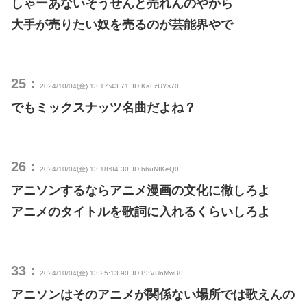
しゃーあないそうせんと売れんのやから
大手が売りたい奴を売るのが芸能界やで
25：
2024/10/04(金) 13:17:43.71
ID:KaLzUYs70
でもミックスナッツ名曲だよね？
26：
2024/10/04(金) 13:18:04.30
ID:b6uNIKeQ0
アニソンするならアニメ漫画の文化に徹しろよ
アニメのタイトルを歌詞に入れるくらいしろよ
33：
2024/10/04(金) 13:25:13.90
ID:B3VUnMwB0
アニソンはそのアニメが関係ない場所では歌えんの