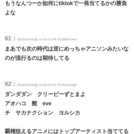
もうなんつーか如何にtiktokで一発当てるかの勝負
よな
61：
2024/10/04(金) 13:40:10.59
ID:jZ8bF1Ae0
まあでも次の時代は逆にめっちゃアニソンみたいな
のが流行るのは期待してる
62：
2024/10/04(金) 13:40:26.39
ID:RSzdn/zg0
ダンダダン クリーピーずとまよ
アオハコ 髭 eve
チ サカナクション ヨルシカ
覇権狙えるアニメにはトップアーティスト当ててる