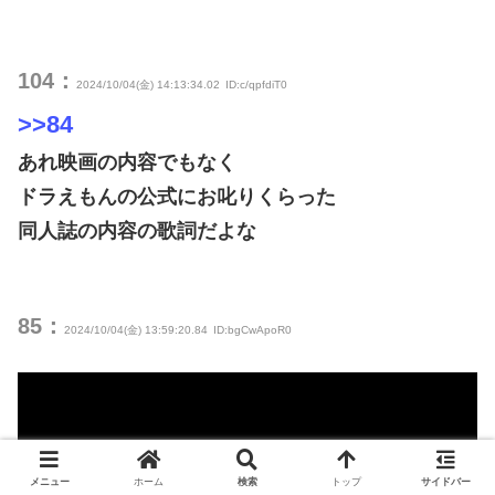
104：
2024/10/04(金) 14:13:34.02
ID:c/qpfdiT0
>>84
あれ映画の内容でもなく
ドラえもんの公式にお叱りくらった
同人誌の内容の歌詞だよな
85：
2024/10/04(金) 13:59:20.84
ID:bgCwApoR0
メニュー
ホーム
検索
トップ
サイドバー