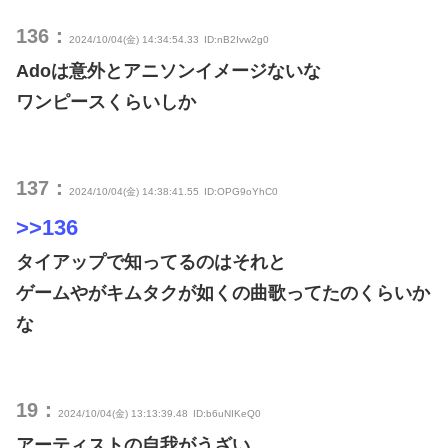
136：
2024/10/04(金) 14:34:54.33
ID:nB2Ivw2g0
Adoは意外とアニソンイメージないな
ワンピースくらいしか
137：
2024/10/04(金) 14:38:41.55
ID:OPG9oYhC0
>>136
タイアップで知ってるのはそれと
ゲームやがキムタクが如くの曲歌ってたのくらいか
な
19：
2024/10/04(金) 13:13:39.48
ID:b6uNIKeQ0
アーティストの自我がうざい