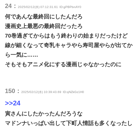
24：
2025/02/12(水) 07:12:31.61
ID:gPBPbnAY0
何であんな最終回にしたんだろ
漫画史上最悪の最終回だったろ
70巻過ぎてからはもう終わりの始まりだったけど
線が細くなって奇乳キャラやら寿司屋やらが出てか
ら一気に……
そもそもアニメ化にする漫画じゃなかったのに
150：
2025/02/12(水) 10:39:43.69
ID:qNZkGz1H0
>>24
寅さんにしたかったんだろうな
マドンナいっぱい出して下町人情話も多くなったし