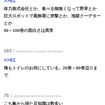
>>61
体力株式会社とか、食べる物無くなって野草とか
巨大ロボットで葛飾署に突撃とか、地獄クーデター
とか
50～100巻の面白さは異常
163：
2025/02/12(水) 11:44:40.00
ID:4h265qtb0
>>61
俺もトイレのお供にしている。20巻～80巻辺りま
で
75：
2025/02/12(水) 08:35:15.39
ID:vToV7TE+0
こち亀から得た豆知識は数多い