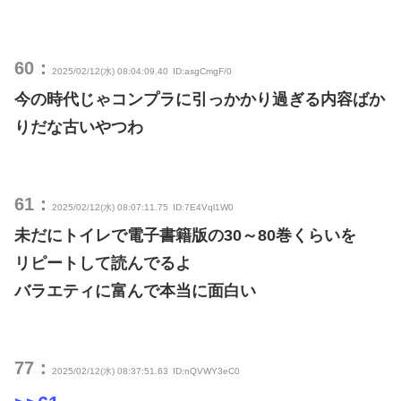
60：
2025/02/12(水) 08:04:09.40
ID:asgCmgF/0
今の時代じゃコンプラに引っかかり過ぎる内容ばか
りだな古いやつわ
61：
2025/02/12(水) 08:07:11.75
ID:7E4Vql1W0
未だにトイレで電子書籍版の30～80巻くらいを
リピートして読んでるよ
バラエティに富んで本当に面白い
77：
2025/02/12(水) 08:37:51.63
ID:nQVWY3eC0