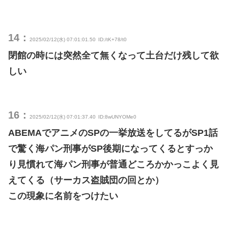
14：
2025/02/12(水) 07:01:01.50
ID:/tK+78/t0
閉館の時には突然全て無くなって土台だけ残して欲
しい
16：
2025/02/12(水) 07:01:37.40
ID:8wUNYOMe0
ABEMAでアニメのSPの一挙放送をしてるがSP1話
で驚く海パン刑事がSP後期になってくるとすっか
り見慣れて海パン刑事が普通どころかかっこよく見
えてくる（サーカス盗賊団の回とか）
この現象に名前をつけたい