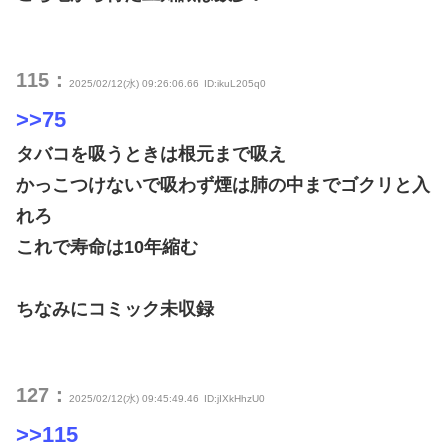
115：
2025/02/12(水) 09:26:06.66
ID:ikuL205q0
>>75
タバコを吸うときは根元まで吸え
かっこつけないで吸わず煙は肺の中までゴクリと入
れろ
これで寿命は10年縮む
ちなみにコミック未収録
127：
2025/02/12(水) 09:45:49.46
ID:jIXkHhzU0
>>115