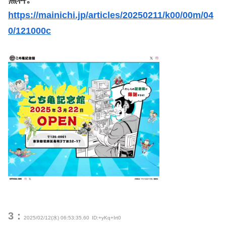
https://mainichi.jp/articles/20250211/k00/00m/04
0/121000c
3：
2025/02/12(水) 06:53:35.60
ID:+yKq+Irt0