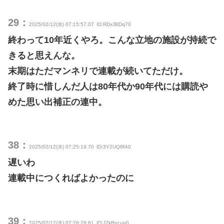
29：
2025/02/12(水) 07:15:57.07
ID:RDxJBDq70
終わって10年近くやろ。こんな立地の施設が持続で
きると思えんな。
末期はただマンネリで連載が続いてただけ。
終了時に惜しんだ人は80年代か90年代には購読や
めた思い出補正の連中。
38：
2025/02/12(水) 07:25:19.70
ID:3Y2UQ8fA0
遅いわ
連載中につくればよかったのに
39：
2025/02/12(水) 07:26:28.61
ID:J7kRncug0