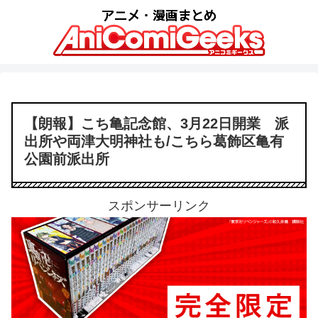
【朗報】こち亀記念館、3月22日開業 派
出所や両津大明神社も/こちら葛飾区亀有
公園前派出所
スポンサーリンク