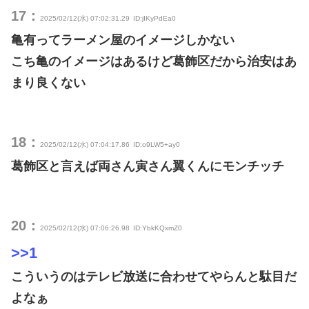
17：
2025/02/12(水) 07:02:31.29
ID:jIKyPdEa0
亀有ってラーメン屋のイメージしかない
こち亀のイメージはあるけど葛飾区だから治安はあ
まり良くない
18：
2025/02/12(水) 07:04:17.86
ID:o9LW5+ay0
葛飾区と言えば両さん寅さん翼くんにモンチッチ
20：
2025/02/12(水) 07:06:26.98
ID:YbkKQxmZ0
>>1
こういうのはテレビ放送に合わせてやらんと駄目だ
よなぁ