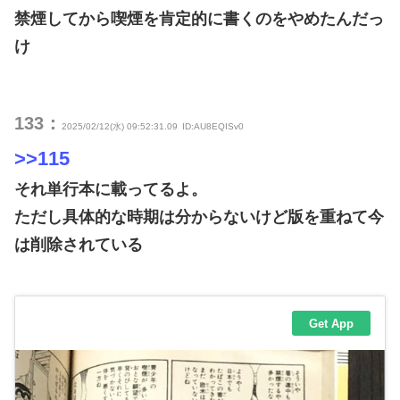
禁煙してから喫煙を肯定的に書くのをやめたんだっ
け
133：
2025/02/12(水) 09:52:31.09
ID:AU8EQISv0
>>115
それ単行本に載ってるよ。
ただし具体的な時期は分からないけど版を重ねて今
は削除されている