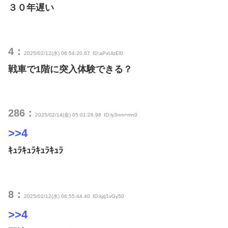
３０年遅い
4：
2025/02/12(水) 06:54:20.67
ID:aPxUlzEl0
戦車で1階に突入体験できる？
286：
2025/02/14(金) 05:01:26.98
ID:ly3nm+mn0
>>4
ｷｭﾗｷｭﾗｷｭﾗｷｭﾗ
8：
2025/02/12(水) 06:55:44.40
ID:kjq1vGy50
>>4