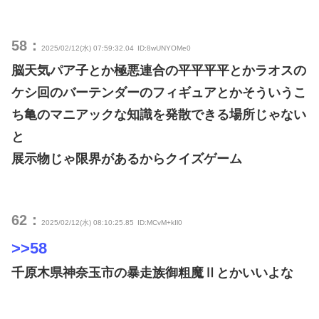
58：
2025/02/12(水) 07:59:32.04
ID:8wUNYOMe0
脳天気パア子とか極悪連合の平平平平とかラオスの
ケシ回のバーテンダーのフィギュアとかそういうこ
ち亀のマニアックな知識を発散できる場所じゃない
と
展示物じゃ限界があるからクイズゲーム
62：
2025/02/12(水) 08:10:25.85
ID:MCvM+kIl0
>>58
千原木県神奈玉市の暴走族御粗魔Ⅱとかいいよな