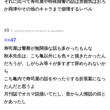
それに比べて寿司屋や特殊婦警の話は雰囲気はおろ
か両津やその他のキャラまで崩壊するレベル
49：
2025/02/12(水) 07:43:39.53
ID:S4utWSEi0
>>47
寿司屋は警察が無関係な話も多かったもんな
秋本先生は、こち亀以外にも色々と描きたかったん
だろうが、しがらみ等々が多すぎて辞められないか
ら
こち亀内で寿司屋の話をやったりする折衷案になっ
たんだと思うよ
月刊誌でオカマ話描いてたし、昔から人情話の回と
かあったし