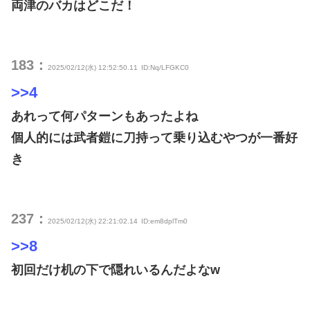
両津のバカはどこだ！
183：
2025/02/12(水) 12:52:50.11
ID:Nq/LFGKC0
>>4
あれって何パターンもあったよね
個人的には武者鎧に刀持って乗り込むやつが一番好
き
237：
2025/02/12(水) 22:21:02.14
ID:em8dplTm0
>>8
初回だけ机の下で隠れいるんだよなw