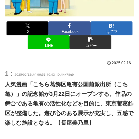
X
Facebook
はてブ
LINE
コピー
2025.02.16
1：
2025/02/12(水) 06:51:49.43
ID:/tK+78/t9
人気漫画「こちら葛飾区亀有公園前派出所（こち
亀）」の記念館が3月22日にオープンする。作品の
舞台である亀有の活性化などを目的に、東京都葛飾
区が整備した。遊び心のある展示が充実し、五感で
楽しむ施設となる。【長屋美乃里】