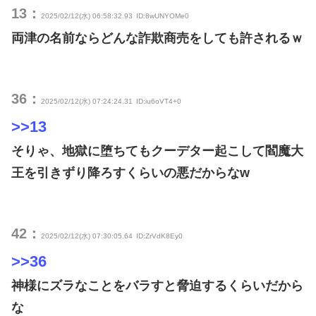
13：
2025/02/12(水) 06:58:32.93
ID:8wUNYOMe0
両津の名前ならどんな詐欺商売をしても許されるｗ
36：
2025/02/12(水) 07:24:24.31
ID:iu6oVT4+0
>>13
そりゃ、地獄に堕ちてもクーデター起こして閻魔大
王を引きずり降ろすくらいの悪だからなw
42：
2025/02/12(水) 07:30:05.64
ID:ZrVdK8Ey0
>>36
神様にズラなことをバラすと脅迫するくらいだから
な