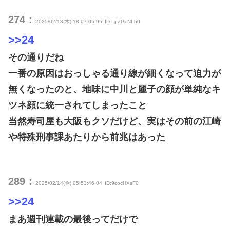
274：
2025/02/13(木) 18:07:05.95
ID:LpZGcNLb0
>>24
その通りだね
一番の原因はおっしゃる通り線が細くなって迫力が
無くなったのと、地味に中川と麗子の顔が単純なキ
ツネ顔に統一されてしまったこと
当然寿司屋も大阪もクソだけど、実はその前の江崎
や特殊刑事課あたりから前兆はあった
289：
2025/02/14(金) 05:53:46.04
ID:9cocHXsF0
>>24
まあ週刊連載の最後ってだけで