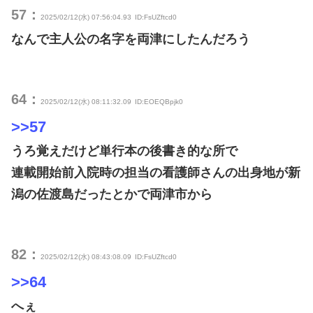
57：
2025/02/12(水) 07:56:04.93
ID:FsUZftcd0
なんで主人公の名字を両津にしたんだろう
64：
2025/02/12(水) 08:11:32.09
ID:EOEQBpjk0
>>57
うろ覚えだけど単行本の後書き的な所で
連載開始前入院時の担当の看護師さんの出身地が新
潟の佐渡島だったとかで両津市から
82：
2025/02/12(水) 08:43:08.09
ID:FsUZftcd0
>>64
へぇ