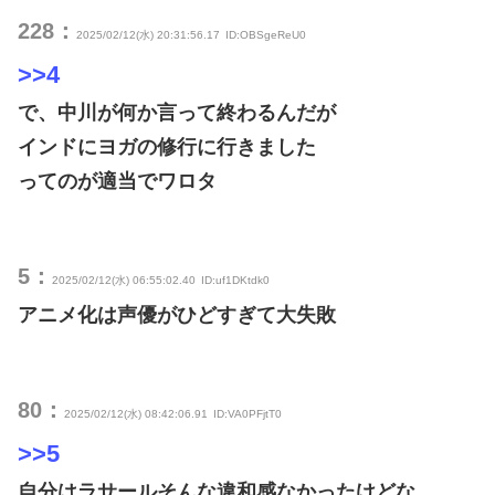
228：
2025/02/12(水) 20:31:56.17
ID:OBSgeReU0
>>4
で、中川が何か言って終わるんだが
インドにヨガの修行に行きました
ってのが適当でワロタ
5：
2025/02/12(水) 06:55:02.40
ID:uf1DKtdk0
アニメ化は声優がひどすぎて大失敗
80：
2025/02/12(水) 08:42:06.91
ID:VA0PFjtT0
>>5
自分はラサールそんな違和感なかったけどな