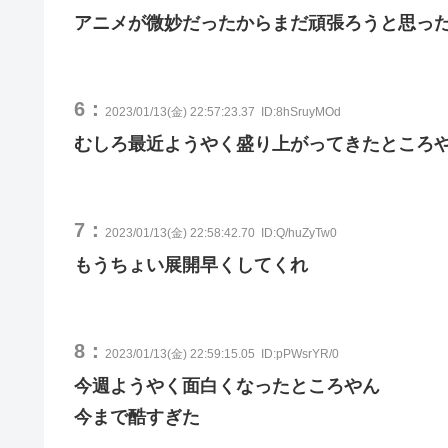
アニメが微妙だったからまだ頑張ろうと思っ
6：
2023/01/13(金) 22:57:23.37
ID:8hSruyMOd
むしろ最近ようやく盛り上がってきたところ
7：
2023/01/13(金) 22:58:42.70
ID:Q/huZyTw0
もうちょい展開早くしてくれ
8：
2023/01/13(金) 22:59:15.05
ID:pPWsrYR/0
今週ようやく面白くなったところやん
今まで酷すぎた