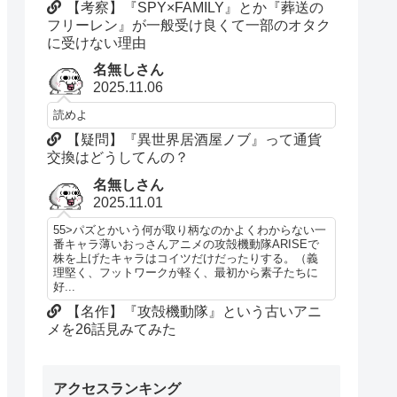
【考察】『SPY×FAMILY』とか『葬送の
フリーレン』が一般受け良くて一部のオタク
に受けない理由
名無しさん
2025.11.06
読めよ
【疑問】『異世界居酒屋ノブ』って通貨
交換はどうしてんの？
名無しさん
2025.11.01
55>パズとかいう何が取り柄なのかよくわからない一
番キャラ薄いおっさんアニメの攻殻機動隊ARISEで
株を上げたキャラはコイツだけだったりする。（義
理堅く、フットワークが軽く、最初から素子たちに
好...
【名作】『攻殻機動隊』という古いアニ
メを26話見みてみた
アクセスランキング