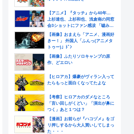
【アニメ】『タッチ』から40年…
上杉達也、上杉和也、浅倉南の同窓
会3ショットにファン感涙 「嘘みた
いだろ…また三人揃ってるんだぜ」
【画像】おまえら「アニメ、漫画好
きー！」 外国人「ふんっ(アニメタ
トゥー)」ﾄﾞﾝ
【画像】ふたりソロキャンプの原
作、どエロい
【ヒロアカ】爆豪がヴィラン入って
たらもっと面白くなってたよな
【考察】ヒロアカのダメなところ
「言い回しがくどい」「演出が鼻に
つく」あと１つは？
【漫画】お前らが『ハコヅメ』をゴ
リ押しするから大人買いしてしまっ
た・・・