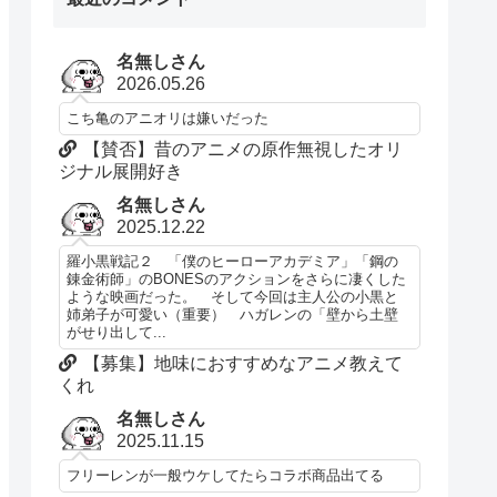
名無しさん
2026.05.26
こち亀のアニオリは嫌いだった
【賛否】昔のアニメの原作無視したオリ
ジナル展開好き
名無しさん
2025.12.22
羅小黒戦記２ 「僕のヒーローアカデミア」「鋼の
錬金術師」のBONESのアクションをさらに凄くした
ような映画だった。 そして今回は主人公の小黒と
姉弟子が可愛い（重要） ハガレンの「壁から土壁
がせり出して...
【募集】地味におすすめなアニメ教えて
くれ
名無しさん
2025.11.15
フリーレンが一般ウケしてたらコラボ商品出てる