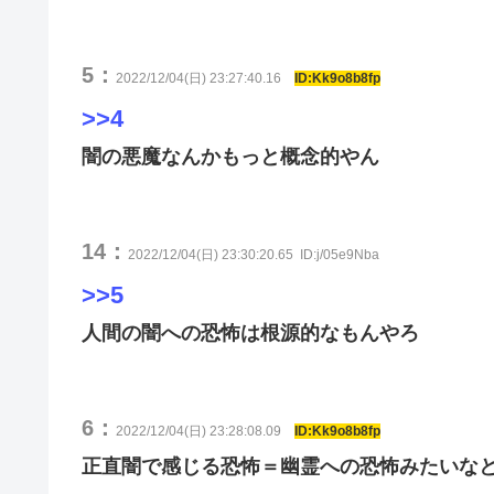
5：
2022/12/04(日) 23:27:40.16
ID:Kk9o8b8fp
>>4
闇の悪魔なんかもっと概念的やん
14：
2022/12/04(日) 23:30:20.65
ID:j/05e9Nba
>>5
人間の闇への恐怖は根源的なもんやろ
6：
2022/12/04(日) 23:28:08.09
ID:Kk9o8b8fp
正直闇で感じる恐怖＝幽霊への恐怖みたいな