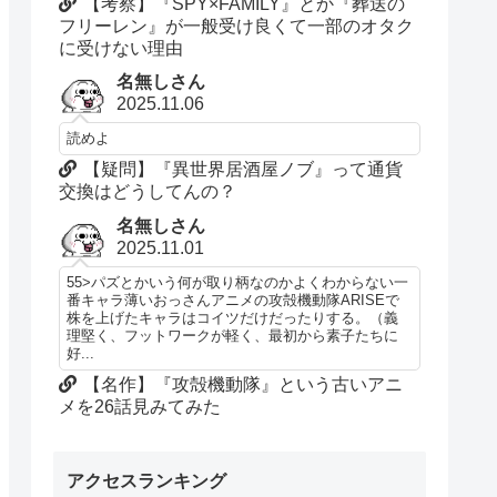
【考察】『SPY×FAMILY』とか『葬送の
フリーレン』が一般受け良くて一部のオタク
に受けない理由
名無しさん
2025.11.06
読めよ
【疑問】『異世界居酒屋ノブ』って通貨
交換はどうしてんの？
名無しさん
2025.11.01
55>パズとかいう何が取り柄なのかよくわからない一
番キャラ薄いおっさんアニメの攻殻機動隊ARISEで
株を上げたキャラはコイツだけだったりする。（義
理堅く、フットワークが軽く、最初から素子たちに
好...
【名作】『攻殻機動隊』という古いアニ
メを26話見みてみた
アクセスランキング