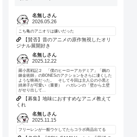
名無しさん
2026.05.26
こち亀のアニオリは嫌いだった
【賛否】昔のアニメの原作無視したオリ
ジナル展開好き
名無しさん
2025.12.22
羅小黒戦記２ 「僕のヒーローアカデミア」「鋼の
錬金術師」のBONESのアクションをさらに凄くした
ような映画だった。 そして今回は主人公の小黒と
姉弟子が可愛い（重要） ハガレンの「壁から土壁
がせり出して...
【募集】地味におすすめなアニメ教えて
くれ
名無しさん
2025.11.15
フリーレンが一般ウケしてたらコラボ商品出てる