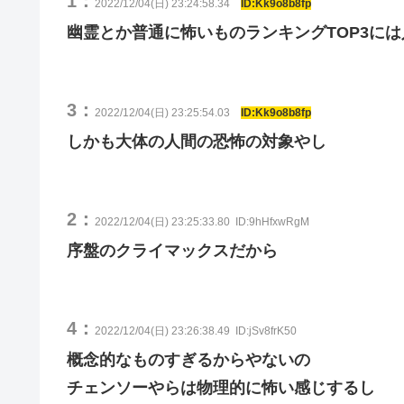
1：
2022/12/04(日) 23:24:58.34
ID:Kk9o8b8fp
幽霊とか普通に怖いものランキングTOP3に
3：
2022/12/04(日) 23:25:54.03
ID:Kk9o8b8fp
しかも大体の人間の恐怖の対象やし
2：
2022/12/04(日) 23:25:33.80
ID:9hHfxwRgM
序盤のクライマックスだから
4：
2022/12/04(日) 23:26:38.49
ID:jSv8frK50
概念的なものすぎるからやないの
チェンソーやらは物理的に怖い感じするし