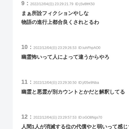
9：
2022/12/04(日) 23:29:21.79
ID:jSv8frK50
まぁ所詮フィクションやしな
物語の進行上都合良くされとるわ
10：
2022/12/04(日) 23:29:26.53
ID:iuhFhpAO0
幽霊怖いって人によって違うからやろ
11：
2022/12/04(日) 23:29:30.50
ID:j/05e9Nba
幽霊と悪霊が別カウントとかだと解釈してる
12：
2022/12/04(日) 23:29:57.53
ID:oGO8Ngs70
人間1人が消滅する位の代償やと弱いって感じ