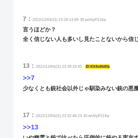
7：
2022/12/04(日) 23:28:13.99
ID:wUhyP21Kp
言うほどか？
全く信じない人も多いし見たことないから信
13：
2022/12/04(日) 23:30:16.85
ID:Kk9o8b8fp
>>7
少なくとも銃社会以外じゃ馴染みない銃の悪
17：
2022/12/04(日) 23:32:46.23
ID:wUhyP21Kp
>>13
いや幽霊と銃で比べたら圧倒的に銃やろ実在