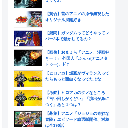
えてくれ
【賛否】昔のアニメの原作無視した
オリジナル展開好き
【疑問】ガンダムってどうやってレ
バー2本で動かしてるの？
【画像】おまえら「アニメ、漫画好
きー！」 外国人「ふんっ(アニメタ
トゥー)」ﾄﾞﾝ
【ヒロアカ】爆豪がヴィラン入って
たらもっと面白くなってたよな
【考察】ヒロアカのダメなところ
「言い回しがくどい」「演出が鼻に
つく」あと１つは？
【募集】アニメ『ジョジョの奇妙な
冒険』エピソード総選挙開催、対象
は全190話