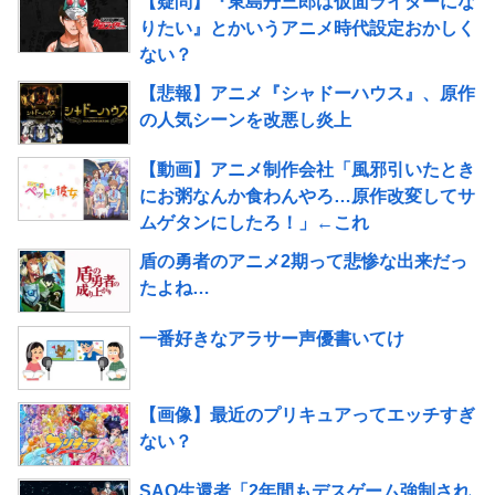
【疑問】『東島丹三郎は仮面ライダーにな
りたい』とかいうアニメ時代設定おかしく
ない？
【悲報】アニメ『シャドーハウス』、原作
の人気シーンを改悪し炎上
【動画】アニメ制作会社「風邪引いたとき
にお粥なんか食わんやろ…原作改変してサ
ムゲタンにしたろ！」←これ
盾の勇者のアニメ2期って悲惨な出来だっ
たよね…
一番好きなアラサー声優書いてけ
【画像】最近のプリキュアってエッチすぎ
ない？
SAO生還者「2年間もデスゲーム強制され