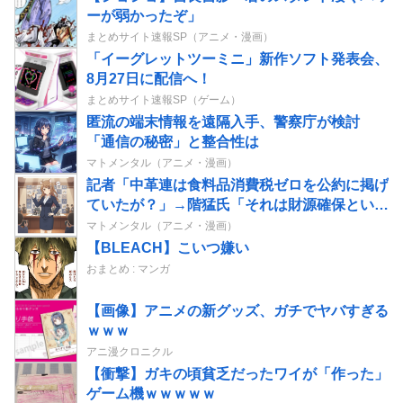
ーが弱かったぞ」
まとめサイト速報SP（アニメ・漫画）
「イーグレットツーミニ」新作ソフト発表会、
8月27日に配信へ！
まとめサイト速報SP（ゲーム）
匿流の端末情報を遠隔入手、警察庁が検討
「通信の秘密」と整合性は
マトメンタル（アニメ・漫画）
記者「中革連は食料品消費税ゼロを公約に掲げ
ていたが？」→階猛氏「それは財源確保という
条件付き」
マトメンタル（アニメ・漫画）
【BLEACH】こいつ嫌い
おまとめ : マンガ
【画像】アニメの新グッズ、ガチでヤバすぎる
ｗｗｗ
アニ漫クロニクル
【衝撃】ガキの頃貧乏だったワイが「作った」
ゲーム機ｗｗｗｗｗ