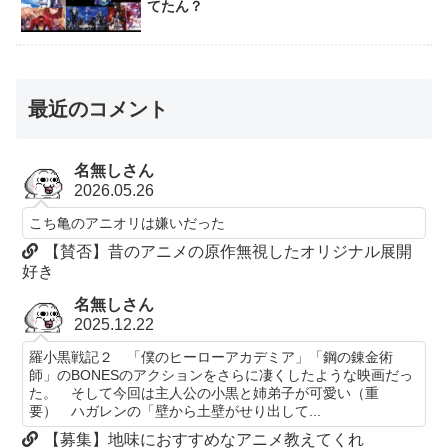
てたん？
最近のコメント
名無しさん
2026.05.26
こち亀のアニオリは嫌いだった
【賛否】昔のアニメの原作無視したオリジナル展開
好き
名無しさん
2025.12.22
羅小黒戦記２ 「僕のヒーローアカデミア」「鋼の錬金術
師」のBONESのアクションをさらに凄くしたような映画だっ
た。 そして今回は主人公の小黒と姉弟子が可愛い（重
要） ハガレンの「壁から土壁がせり出して...
【募集】地味におすすめなアニメ教えてくれ