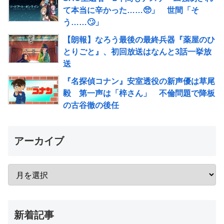
て本当に辛かった……🥺」 世間「そ
う……🙄」
【朗報】なろう最後の最終兵器『薬屋のひ
とりごと』、初回放送はなんと3話一挙放
送
『名探偵コナン』安室透役の新声優は草尾
毅 第一声は「梓さん」 不倫問題で降板
の古谷徹の後任
アーカイブ
新着記事