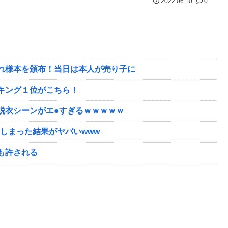
2022.06.10
0
れ様本を頒布！当日は本人が売り子に
キング１位がこちら！
脱衣シーンがエ●すぎるｗｗｗｗｗ
しまった結果がヤバいwww
も許される