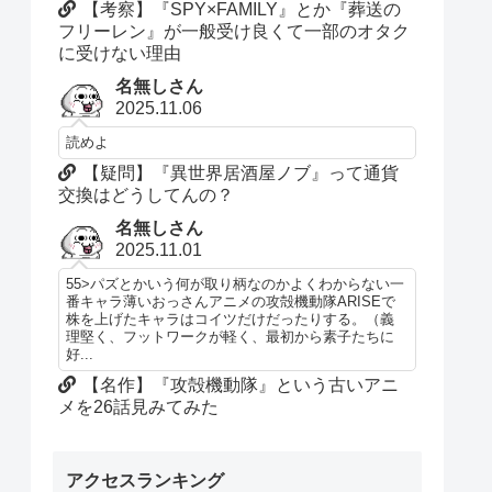
【考察】『SPY×FAMILY』とか『葬送の
フリーレン』が一般受け良くて一部のオタク
に受けない理由
名無しさん
2025.11.06
読めよ
【疑問】『異世界居酒屋ノブ』って通貨
交換はどうしてんの？
名無しさん
2025.11.01
55>パズとかいう何が取り柄なのかよくわからない一
番キャラ薄いおっさんアニメの攻殻機動隊ARISEで
株を上げたキャラはコイツだけだったりする。（義
理堅く、フットワークが軽く、最初から素子たちに
好...
【名作】『攻殻機動隊』という古いアニ
メを26話見みてみた
アクセスランキング