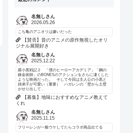
名無しさん
2026.05.26
こち亀のアニオリは嫌いだった
【賛否】昔のアニメの原作無視したオリ
ジナル展開好き
名無しさん
2025.12.22
羅小黒戦記２ 「僕のヒーローアカデミア」「鋼の
錬金術師」のBONESのアクションをさらに凄くした
ような映画だった。 そして今回は主人公の小黒と
姉弟子が可愛い（重要） ハガレンの「壁から土壁
がせり出して...
【募集】地味におすすめなアニメ教えて
くれ
名無しさん
2025.11.15
フリーレンが一般ウケしてたらコラボ商品出てる