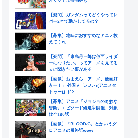
オリジナル展開好き
【疑問】ガンダムってどうやってレ
バー2本で動かしてるの？
【募集】地味におすすめなアニメ教
えてくれ
【疑問】『東島丹三郎は仮面ライダ
ーになりたい』ってアニメを見てる
人に聞きたい事がある
【画像】おまえら「アニメ、漫画好
きー！」 外国人「ふんっ(アニメタ
トゥー)」ﾄﾞﾝ
【募集】アニメ『ジョジョの奇妙な
冒険』エピソード総選挙開催、対象
は全190話
【画像】『BLOOD-C』とかいうグ
ロアニメの最終話www