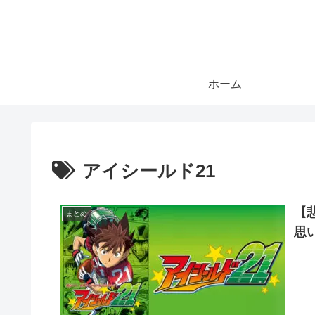
ホーム
アイシールド21
【
まとめ
思