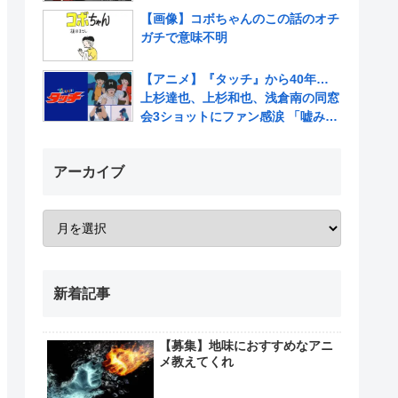
【画像】コボちゃんのこの話のオチ
ガチで意味不明
【アニメ】『タッチ』から40年…
上杉達也、上杉和也、浅倉南の同窓
会3ショットにファン感涙 「嘘みた
いだろ…また三人揃ってるんだぜ」
アーカイブ
新着記事
【募集】地味におすすめなアニ
メ教えてくれ