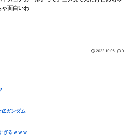
ちゃ面白いわ
2022.10.06
0
？
ねZガンダム
すぎるｗｗｗ