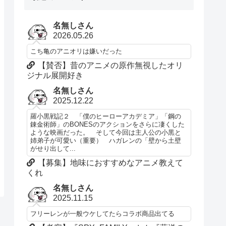
名無しさん
2026.05.26
こち亀のアニオリは嫌いだった
【賛否】昔のアニメの原作無視したオリ
ジナル展開好き
名無しさん
2025.12.22
羅小黒戦記２ 「僕のヒーローアカデミア」「鋼の
錬金術師」のBONESのアクションをさらに凄くした
ような映画だった。 そして今回は主人公の小黒と
姉弟子が可愛い（重要） ハガレンの「壁から土壁
がせり出して...
【募集】地味におすすめなアニメ教えて
くれ
名無しさん
2025.11.15
フリーレンが一般ウケしてたらコラボ商品出てる