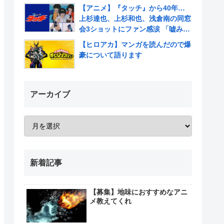
【アニメ】『タッチ』から40年…
上杉達也、上杉和也、浅倉南の同窓
会3ショットにファン感涙 「嘘みた
いだろ…また三人揃ってるんだぜ」
【ヒロアカ】マンガを読んだので爆
豪について語ります
アーカイブ
新着記事
【募集】地味におすすめなアニ
メ教えてくれ