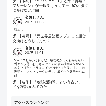
【考察】『SPY×FAMILY』とか『葬送の
フリーレン』が一般受け良くて一部のオタク
に受けない理由
名無しさん
2025.11.06
読めよ
【疑問】『異世界居酒屋ノブ』って通貨
交換はどうしてんの？
名無しさん
2025.11.01
55>パズとかいう何が取り柄なのかよくわからない一
番キャラ薄いおっさんアニメの攻殻機動隊ARISEで
株を上げたキャラはコイツだけだったりする。（義
理堅く、フットワークが軽く、最初から素子たちに
好...
【名作】『攻殻機動隊』という古いアニ
メを26話見みてみた
アクセスランキング