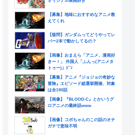
オリジナル展開好き
【募集】地味におすすめなアニメ教
えてくれ
【疑問】ガンダムってどうやってレ
バー2本で動かしてるの？
【画像】おまえら「アニメ、漫画好
きー！」 外国人「ふんっ(アニメタ
トゥー)」ﾄﾞﾝ
【募集】アニメ『ジョジョの奇妙な
冒険』エピソード総選挙開催、対象
は全190話
【画像】『BLOOD-C』とかいうグ
ロアニメの最終話www
【画像】コボちゃんのこの話のオチ
ガチで意味不明