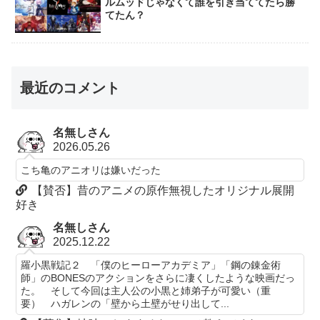
ルムッドじゃなくて誰を引き当ててたら勝
てたん？
最近のコメント
名無しさん
2026.05.26
こち亀のアニオリは嫌いだった
【賛否】昔のアニメの原作無視したオリジナル展開
好き
名無しさん
2025.12.22
羅小黒戦記２ 「僕のヒーローアカデミア」「鋼の錬金術
師」のBONESのアクションをさらに凄くしたような映画だっ
た。 そして今回は主人公の小黒と姉弟子が可愛い（重
要） ハガレンの「壁から土壁がせり出して...