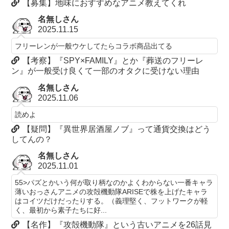
【募集】地味におすすめなアニメ教えてくれ
名無しさん
2025.11.15
フリーレンが一般ウケしてたらコラボ商品出てる
【考察】『SPY×FAMILY』とか『葬送のフリーレ
ン』が一般受け良くて一部のオタクに受けない理由
名無しさん
2025.11.06
読めよ
【疑問】『異世界居酒屋ノブ』って通貨交換はどう
してんの？
名無しさん
2025.11.01
55>パズとかいう何が取り柄なのかよくわからない一番キャラ
薄いおっさんアニメの攻殻機動隊ARISEで株を上げたキャラ
はコイツだけだったりする。（義理堅く、フットワークが軽
く、最初から素子たちに好...
【名作】『攻殻機動隊』という古いアニメを26話見