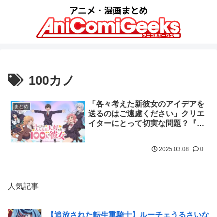
100カノ
「各々考えた新彼女のアイデアを
まとめ
送るのはご遠慮ください」クリエ
イターにとって切実な問題？『君
のことが大大大大大好きな100人
の彼女』
2025.03.08
0
人気記事
【追放された転生重騎士】ルーチェうるさいな