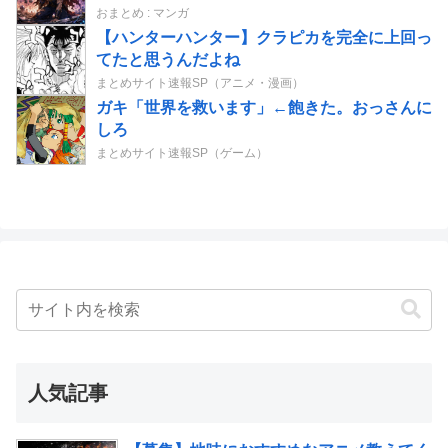
っ先に思い浮かぶのは？
おまとめ : マンガ
【ハンターハンター】クラピカを完全に上回っ
てたと思うんだよね
まとめサイト速報SP（アニメ・漫画）
ガキ「世界を救います」←飽きた。おっさんに
しろ
まとめサイト速報SP（ゲーム）
人気記事