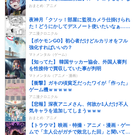
おまとめ : アニメ
夜神月「クソッ！部屋に監視カメラ仕掛けられ
た！どうにかしてデスノート使いたいなぁ…せ
や！」→結果
アニ漫クロニクル
【ポケモンGO】初心者だけどルカリオをフル
強化すればいいの？
マトメンタル（ゲーム）
【知ってた】 韓国サッカー協会、外国人審判
を性接待で買収していた事が判明
マトメンタル（アニメ・漫画）
【衝撃】ガキの頃貧乏だったワイが「作った」
ゲーム機ｗｗｗｗｗ
アニ漫クロニクル
【悲報】深夜アニメさん、何故か1人だけ不人
気キャラを追加してしまうｗｗｗ
おまとめ : アニメ
【トラウマ】映画・特撮・アニメ・漫画・ゲー
ムで「主人公がガチで敗北した回」と聞いて真