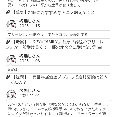
た。 そして今回は主人公の小黒と姉弟子が可愛い（重
要） ハガレンの「壁から土壁がせり出して...
【募集】地味におすすめなアニメ教えてくれ
名無しさん
2025.11.15
フリーレンが一般ウケしてたらコラボ商品出てる
【考察】『SPY×FAMILY』とか『葬送のフリーレ
ン』が一般受け良くて一部のオタクに受けない理由
名無しさん
2025.11.06
読めよ
【疑問】『異世界居酒屋ノブ』って通貨交換はどう
してんの？
名無しさん
2025.11.01
55>パズとかいう何が取り柄なのかよくわからない一番キャラ
薄いおっさんアニメの攻殻機動隊ARISEで株を上げたキャラ
はコイツだけだったりする。（義理堅く、フットワークが軽