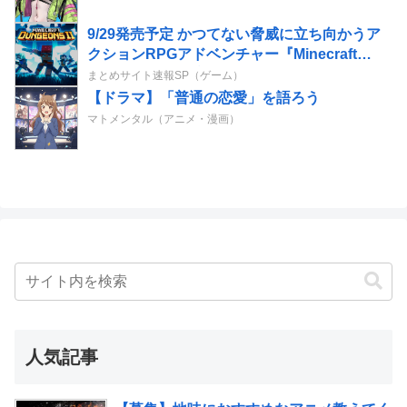
9/29発売予定 かつてない脅威に立ち向かうア
クションRPGアドベンチャー『Minecraft
Dungeons II』プレオーダー受付中
まとめサイト速報SP（ゲーム）
【ドラマ】「普通の恋愛」を語ろう
マトメンタル（アニメ・漫画）
人気記事