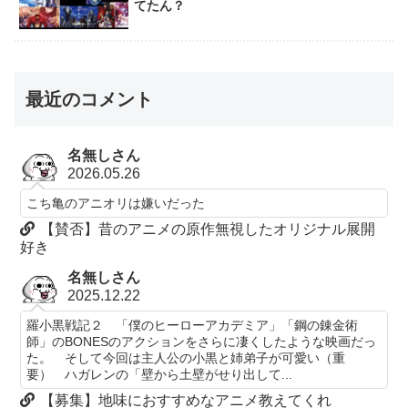
てたん？
最近のコメント
名無しさん
2026.05.26
こち亀のアニオリは嫌いだった
【賛否】昔のアニメの原作無視したオリジナル展開
好き
名無しさん
2025.12.22
羅小黒戦記２ 「僕のヒーローアカデミア」「鋼の錬金術
師」のBONESのアクションをさらに凄くしたような映画だっ
た。 そして今回は主人公の小黒と姉弟子が可愛い（重
要） ハガレンの「壁から土壁がせり出して...
【募集】地味におすすめなアニメ教えてくれ