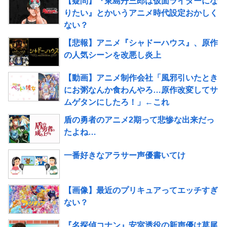
【疑問】『東島丹三郎は仮面ライダーにな
りたい』とかいうアニメ時代設定おかしく
ない？
【悲報】アニメ『シャドーハウス』、原作
の人気シーンを改悪し炎上
【動画】アニメ制作会社「風邪引いたとき
にお粥なんか食わんやろ…原作改変してサ
ムゲタンにしたろ！」←これ
盾の勇者のアニメ2期って悲惨な出来だっ
たよね…
一番好きなアラサー声優書いてけ
【画像】最近のプリキュアってエッチすぎ
ない？
『名探偵コナン』安室透役の新声優は草尾