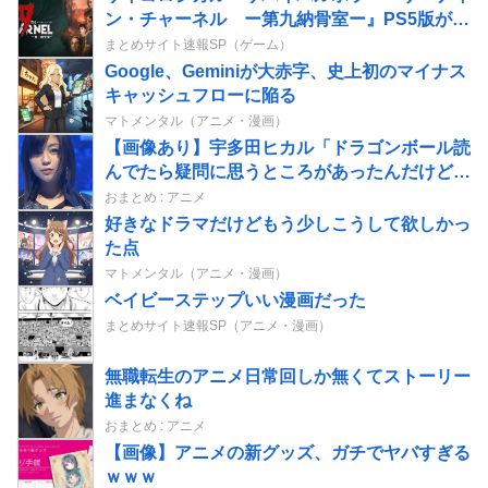
ン・チャーネル ー第九納骨室ー』PS5版が
8/6本日発売─物音ひとつが“死”を招く極限の
まとめサイト速報SP（ゲーム）
緊張感と、謎に包まれたディストピアでのサバ
Google、Geminiが大赤字、史上初のマイナス
イバル
キャッシュフローに陥る
マトメンタル（アニメ・漫画）
【画像あり】宇多田ヒカル「ドラゴンボール読
んでたら疑問に思うところがあったんだけど」
⇒ｗｗ
おまとめ : アニメ
好きなドラマだけどもう少しこうして欲しかっ
た点
マトメンタル（アニメ・漫画）
ベイビーステップいい漫画だった
まとめサイト速報SP（アニメ・漫画）
無職転生のアニメ日常回しか無くてストーリー
進まなくね
おまとめ : アニメ
【画像】アニメの新グッズ、ガチでヤバすぎる
ｗｗｗ