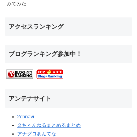
みてみた
アクセスランキング
ブログランキング参加中！
アンテナサイト
2chnavi
２ちゃんねるまとめるまとめ
アナグロあんてな