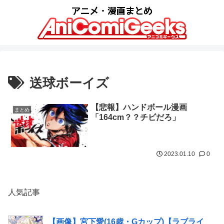
送球ボーイズ
【悲報】ハンドボール漫画
まとめ
「164cm？？チビだろ」
2023.01.10
0
人気記事
【画像】宮下愛(16歳・Gカップ)【ラブライ