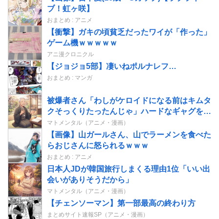
ブ！虹ヶ咲】
おまとめ : アニメ
【衝撃】ガキの頃貧乏だったワイが「作った」
ゲーム機ｗｗｗｗｗ
アニ漫クロニクル
【ジョジョ5部】凄いねポルナレフ…
おまとめ : マンガ
被爆者さん「わしがケロイドになる前はキムタ
クそっくりたったんじゃ」ハードなギャグをか
ます
マトメンタル（アニメ・漫画）
【画像】山ガールさん、山でラーメンを食べた
らおじさんに怒られるｗｗｗ
おまとめ : アニメ
日本人JDが韓国旅行しまくる理由1位「いい出
会いがありそうだから」
マトメンタル（アニメ・漫画）
【チェンソーマン】第一部最高の終わり方
まとめサイト速報SP（アニメ・漫画）