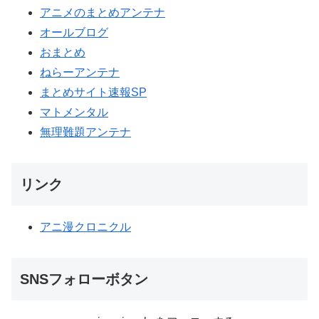
アニメのまとめアンテナ
オールブログ
おまとめ
ねらーアンテナ
まとめサイト速報SP
マトメンタル
無理難題アンテナ
リンク
アニ漫クロニクル
SNSフォローボタン