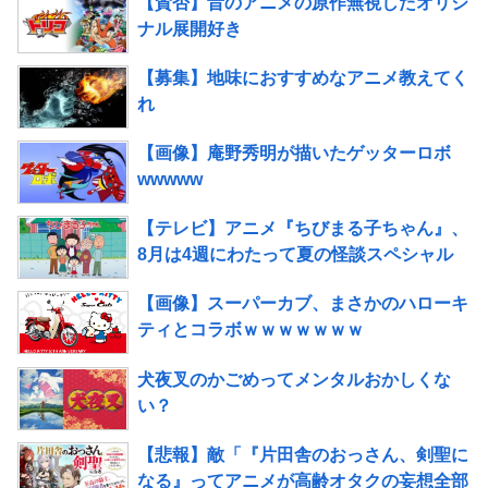
【賛否】昔のアニメの原作無視したオリジ
ナル展開好き
【募集】地味におすすめなアニメ教えてく
れ
【画像】庵野秀明が描いたゲッターロボ
wwwww
【テレビ】アニメ『ちびまる子ちゃん』、
8月は4週にわたって夏の怪談スペシャル
【画像】スーパーカブ、まさかのハローキ
ティとコラボｗｗｗｗｗｗｗ
犬夜叉のかごめってメンタルおかしくな
い？
【悲報】敵「『片田舎のおっさん、剣聖に
なる』ってアニメが高齢オタクの妄想全部