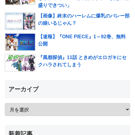
盛りできつい」
【画像】終末のハーレムに爆乳のバレー部
の娘いるじゃん？
【速報】『ONE PIECE』1～92巻、無料
公開
『風都探偵』11話 ときめがエロガキにセ
クハラされてしまう
アーカイブ
新着記事