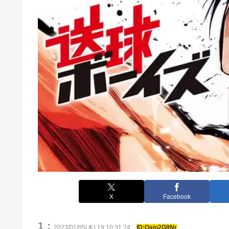
X
Facebook
1：
2023/01/05(木) 19:10:31.74
ID:Oajo2G9Nr