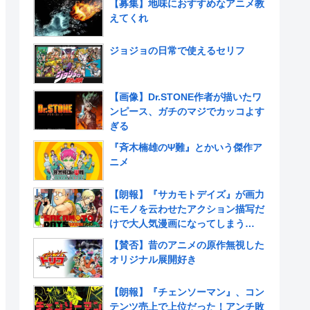
【募集】地味におすすめなアニメ教
えてくれ
ジョジョの日常で使えるセリフ
【画像】Dr.STONE作者が描いたワ
ンピース、ガチのマジでカッコよす
ぎる
『斉木楠雄のΨ難』とかいう傑作ア
ニメ
【朗報】『サカモトデイズ』が画力
にモノを云わせたアクション描写だ
けで大人気漫画になってしまう
www
【賛否】昔のアニメの原作無視した
オリジナル展開好き
【朗報】『チェンソーマン』、コン
テンツ売上で上位だった！アンチ敗