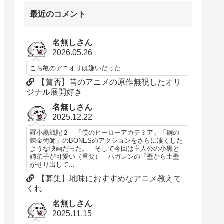
最近のコメント
名無しさん
2026.05.26
こち亀のアニオリは嫌いだった
【賛否】昔のアニメの原作無視したオリ
ジナル展開好き
名無しさん
2025.12.22
羅小黒戦記２ 「僕のヒーローアカデミア」「鋼の
錬金術師」のBONESのアクションをさらに凄くした
ような映画だった。 そして今回は主人公の小黒と
姉弟子が可愛い（重要） ハガレンの「壁から土壁
がせり出して...
【募集】地味におすすめなアニメ教えて
くれ
名無しさん
2025.11.15