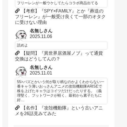
フリーレンが一般ウケしてたらコラボ商品出てる
【考察】『SPY×FAMILY』とか『葬送の
フリーレン』が一般受け良くて一部のオタク
に受けない理由
名無しさん
2025.11.06
読めよ
【疑問】『異世界居酒屋ノブ』って通貨
交換はどうしてんの？
名無しさん
2025.11.01
55>パズとかいう何が取り柄なのかよくわからない一
番キャラ薄いおっさんアニメの攻殻機動隊ARISEで
株を上げたキャラはコイツだけだったりする。（義
理堅く、フットワークが軽く、最初から素子たちに
好...
【名作】『攻殻機動隊』という古いアニ
メを26話見みてみた