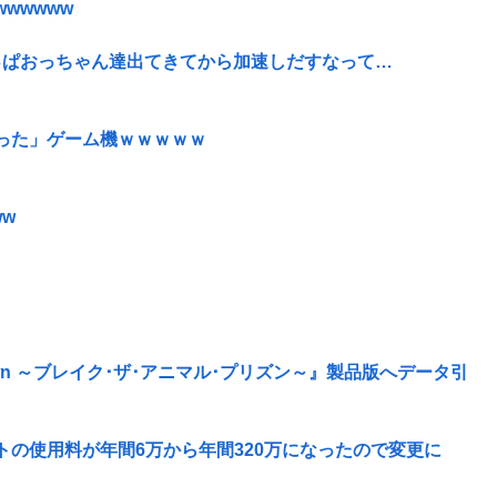
wwwwww
っぱおっちゃん達出てきてから加速しだすなって…
った」ゲーム機ｗｗｗｗｗ
w
he Dawn ～ブレイク･ザ･アニマル･プリズン～』製品版へデータ引
の使用料が年間6万から年間320万になったので変更に