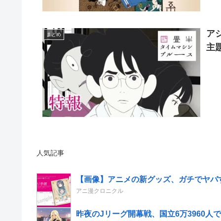
ア
まとめ
主
人気記事
【画像】アニメの新グッズ、ガチでヤバ
アニ漫クロニクル
昨夜のJリーグ開幕戦、国立6万3960人