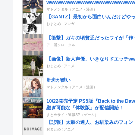
wwwwwwwwwwwwwwwwwwwwwwww
マトメンタル（アニメ・漫画）
【GANTZ】最初から面白いんだけどや
おまとめ : マンガ
【衝撃】ガキの頃貧乏だったワイが「作
アニ漫クロニクル
【画像】新人声優、いきなりドエッチww
おまとめ : アニメ
肝斑が酷い
マトメンタル（アニメ・漫画）
10/22発売予定 PS5版『Back to t
継ぎ可能な「体験版」が配信開始！
まとめサイト速報SP（ゲーム）
【悲報】太鼓の達人、お馴染みのフォント
おまとめ : アニメ