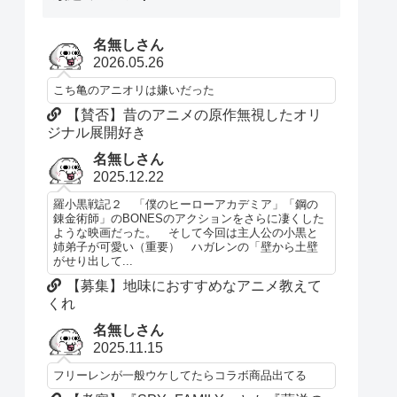
名無しさん
2026.05.26
こち亀のアニオリは嫌いだった
【賛否】昔のアニメの原作無視したオリ
ジナル展開好き
名無しさん
2025.12.22
羅小黒戦記２ 「僕のヒーローアカデミア」「鋼の
錬金術師」のBONESのアクションをさらに凄くした
ような映画だった。 そして今回は主人公の小黒と
姉弟子が可愛い（重要） ハガレンの「壁から土壁
がせり出して...
【募集】地味におすすめなアニメ教えて
くれ
名無しさん
2025.11.15
フリーレンが一般ウケしてたらコラボ商品出てる