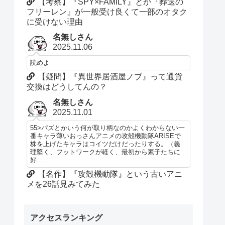
【考察】『SPY×FAMILY』とか『葬送の
フリーレン』が一般受け良くて一部のオタク
に受けない理由
名無しさん
2025.11.06
読めよ
【疑問】『異世界居酒屋ノブ』って通貨
交換はどうしてんの？
名無しさん
2025.11.01
55>パズとかいう何が取り柄なのかよくわからない一
番キャラ薄いおっさんアニメの攻殻機動隊ARISEで
株を上げたキャラはコイツだけだったりする。（義
理堅く、フットワークが軽く、最初から素子たちに
好...
【名作】『攻殻機動隊』という古いアニ
メを26話見みてみた
アクセスランキング