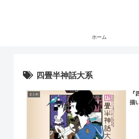
ホーム
四畳半神話大系
『
まとめ
描