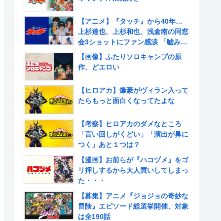
【アニメ】『タッチ』から40年…
上杉達也、上杉和也、浅倉南の同窓
会3ショットにファン感涙 「嘘みた
いだろ…また三人揃ってるんだぜ」
【画像】ふたりソロキャンプの原
作、どエロい
【ヒロアカ】爆豪がヴィラン入って
たらもっと面白くなってたよな
【考察】ヒロアカのダメなところ
「言い回しがくどい」「演出が鼻に
つく」あと１つは？
【漫画】お前らが『ハコヅメ』をゴ
リ押しするから大人買いしてしまっ
た・・・
【募集】アニメ『ジョジョの奇妙な
冒険』エピソード総選挙開催、対象
は全190話