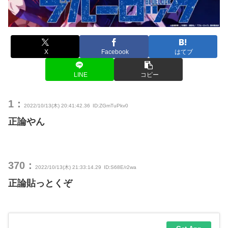
X
Facebook
はてブ
LINE
コピー
1：
2022/10/13(木) 20:41:42.36
ID:ZGmTuPkv0
正論やん
370：
2022/10/13(木) 21:33:14.29
ID:S68E/r2wa
正論貼っとくぞ