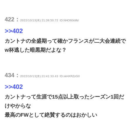
422：
2022/10/13(木) 21:39:50.72
ID:NHOfi0kMd
>>402
カントナの全盛期って確かフランスが二大会連続で
w杯逃した暗黒期だよな？
434：
2022/10/13(木) 21:41:33.43
ID:xkHXRZzG0
>>402
カントナって生涯で15点以上取ったシーズン1回だ
けやからな
最高のFWとして絶賛するのはおかしい