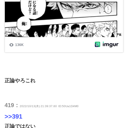
正論やろこれ
419：
2022/10/13(木) 21:39:37.60
ID:50Ua1D4M0
>>391
正論ではない