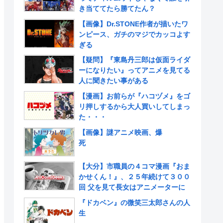
き当ててたら勝てたん？
【画像】Dr.STONE作者が描いたワ
ンピース、ガチのマジでカッコよす
ぎる
【疑問】『東島丹三郎は仮面ライダ
ーになりたい』ってアニメを見てる
人に聞きたい事がある
【漫画】お前らが『ハコヅメ』をゴ
リ押しするから大人買いしてしまっ
た・・・
【画像】謎アニメ映画、爆
死
【大分】市職員の４コマ漫画『おま
かせくん！』、２５年続けて３００
回 父を見て長女はアニメーターに
『ドカベン』の微笑三太郎さんの人
生