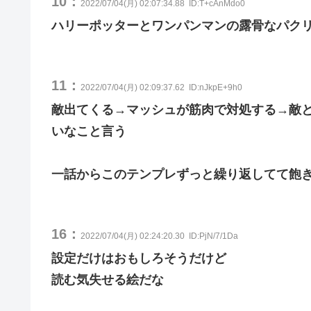
10：
2022/07/04(月) 02:07:34.88
ID:T+cAnMdo0
ハリーポッターとワンパンマンの露骨なパク
11：
2022/07/04(月) 02:09:37.62
ID:nJkpE+9h0
敵出てくる→マッシュが筋肉で対処する→敵
いなこと言う
一話からこのテンプレずっと繰り返してて飽
16：
2022/07/04(月) 02:24:20.30
ID:PjN/7/1Da
設定だけはおもしろそうだけど
読む気失せる絵だな