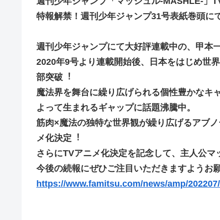
週刊少年ジャンプ「マッシュル-MASHLE-」
特報解禁！週刊少年ジャンプ31号表紙巻頭に
週刊少年ジャンプにて大好評連載中の、甲本一に
2020年9号より連載開始後、日本をはじめ世
部突破︕
魔法界を舞台に繰り広げられる個性豊かなキ
よって生まれるギャップに話題沸騰中。
筋肉×魔法の独特な世界観が繰り広げるアブノ
メ化決定︕
さらにTVアニメ化決定を記念して、主人公マ
今後の続報にぜひご注目いただきますようお
https://www.famitsu.com/news/amp/202207