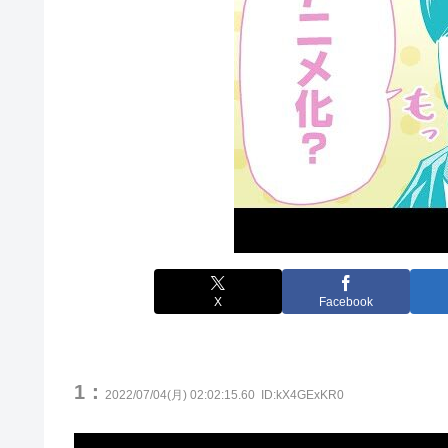
X
Facebook
1：
2022/07/04(月) 02:02:15.60
ID:kX4GExKR0