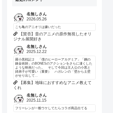
名無しさん
2026.05.26
こち亀のアニオリは嫌いだった
【賛否】昔のアニメの原作無視したオリ
ジナル展開好き
名無しさん
2025.12.22
羅小黒戦記２ 「僕のヒーローアカデミア」「鋼の
錬金術師」のBONESのアクションをさらに凄くした
ような映画だった。 そして今回は主人公の小黒と
姉弟子が可愛い（重要） ハガレンの「壁から土壁
がせり出して...
【募集】地味におすすめなアニメ教えて
くれ
名無しさん
2025.11.15
フリーレンが一般ウケしてたらコラボ商品出てる