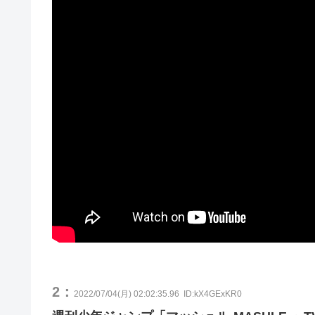
2：
2022/07/04(月) 02:02:35.96
ID:kX4GExKR0