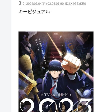
3：
2022/07/04(月) 02:03:01.90
ID:kX4GExKR0
キービジュアル