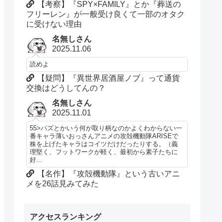
【考察】『SPY×FAMILY』とか『葬送の
フリーレン』が一般受け良くて一部のオタク
に受けない理由
名無しさん
2025.11.06
読めよ
【疑問】『異世界居酒屋ノブ』って通貨
交換はどうしてんの？
名無しさん
2025.11.01
55>パズとかいう何が取り柄なのかよくわからない一
番キャラ薄いおっさんアニメの攻殻機動隊ARISEで
株を上げたキャラはコイツだけだったりする。（義
理堅く、フットワークが軽く、最初から素子たちに
好...
【名作】『攻殻機動隊』という古いアニ
メを26話見みてみた
アクセスランキング