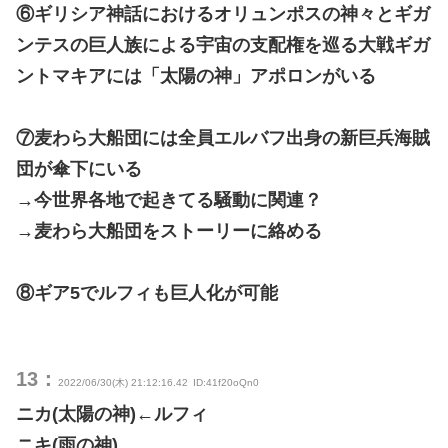
⑥ギリシア神話におけるオリュンポスの神々とギガ
ンテスの巨人族による宇宙の支配権を巡る大戦ギガ
ントマキアには「太陽の神」アポロンがいる
⑦麦わら大船団には全員エルバフ出身の新巨兵海賊
団が傘下にいる
→今世界各地で起きてる騒動に関連？
→麦わら大船団をストーリーに絡める
⑧ギア5でルフィも巨人化が可能
13：
2022/06/30(木) 21:12:16.42
ID:41f20oQn0
ニカ(太陽の神)←ルフィ
ニキ(雨の神)