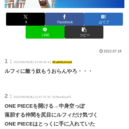
X
Facebook
はてブ
LINE
コピー
2022.07.18
1：
2022/06/30(木) 21:06:32.41
ID:a6H1zCoe0
ルフィに敵う奴もうおらんやろ・・・
2：
2022/06/30(木) 21:07:37.51
ID:Ress0uyF0
ONE PIECEを開ける→中身空っぽ
落胆する仲間を尻目にルフィだけ気づく
ONE PIECEはとっくに手に入れていた