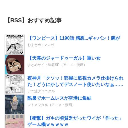
【RSS】おすすめ記事
【ワンピース】1190話 感想...ギャバン！腕が
おまとめ : マンガ
【天幕のジャードゥーガル】重い女
まとめサイト速報SP（アニメ・漫画）
夜神月「クソッ！部屋に監視カメラ仕掛けられ
た！どうにかしてデスノート使いたいなぁ…せ
や！」→結果
アニ漫クロニクル
酷暑でホームレスが空港に集結
マトメンタル（アニメ・漫画）
【衝撃】ガキの頃貧乏だったワイが「作った」
ゲーム機ｗｗｗｗｗ