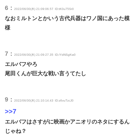
6：
2022/06/30(木) 21:09:06.57
ID:tK0u75Sr0
なおミルトンとかいう古代兵器はワノ国にあった模
様
7：
2022/06/30(木) 21:09:27.35
ID:/YdNSgKw0
エルバフやろ
尾田くんが巨大な戦い言うてたし
9：
2022/06/30(木) 21:10:14.43
ID:z6vuTzcJ0
>>7
エルバフはさすがに映画かアニオリのネタにするん
じゃね？