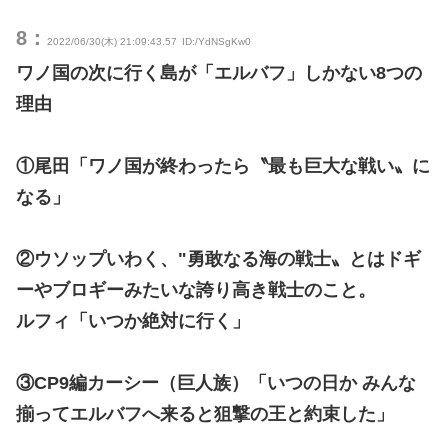
8：
2022/06/30(木) 21:09:43.57
ID:/YdNSgKw0
ワノ国の次に行く島が「エルバフ」しかない8つの
理由
①尾田「ワノ国が終わったら〝最も巨大な戦い〟に
なる」
②ウソップいわく、"勇敢なる海の戦士〟とはドギ
ーやブロギーみたいな誇り高き戦士のこと。
ルフィ「いつか絶対に行く」
③CP9編カーシー（巨人族）「いつの日か みんな
揃ってエルバフへ来ると狙撃の王と約束した」