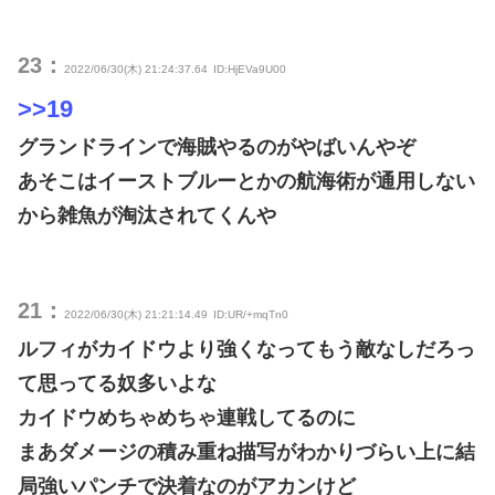
23：
2022/06/30(木) 21:24:37.64
ID:HjEVa9U00
>>19
グランドラインで海賊やるのがやばいんやぞ
あそこはイーストブルーとかの航海術が通用しない
から雑魚が淘汰されてくんや
21：
2022/06/30(木) 21:21:14.49
ID:UR/+mqTn0
ルフィがカイドウより強くなってもう敵なしだろっ
て思ってる奴多いよな
カイドウめちゃめちゃ連戦してるのに
まあダメージの積み重ね描写がわかりづらい上に結
局強いパンチで決着なのがアカンけど