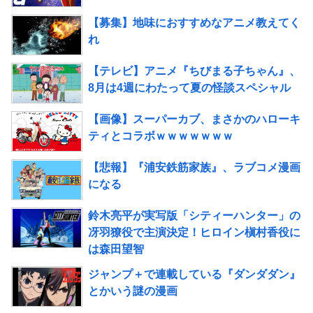
【募集】地味におすすめなアニメ教えてく
れ
【テレビ】アニメ『ちびまる子ちゃん』、
8月は4週にわたって夏の怪談スペシャル
【画像】スーパーカブ、まさかのハローキ
ティとコラボｗｗｗｗｗｗｗ
【悲報】『浦安鉄筋家族』、ラブコメ漫画
になる
鈴木亮平が実写版「シティーハンター」の
冴羽獠役で主演決定！ヒロイン槇村香役に
は森田望智
ジャンプ＋で連載している『ダンダダン』
とかいう謎の漫画