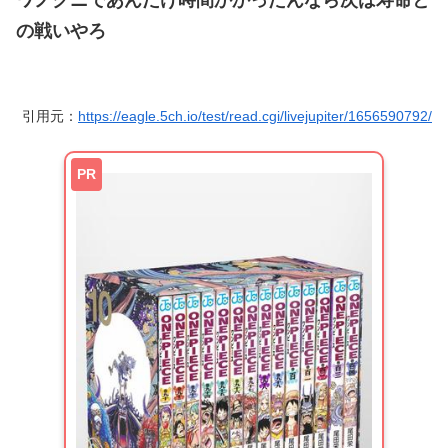
ワノクニであんだけ時間かかったんなら次は寿命と
の戦いやろ
引用元：
https://eagle.5ch.io/test/read.cgi/livejupiter/1656590792/
PR