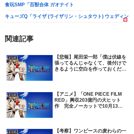
食玩SMP「百獣合体 ガオナイト
キューズQ「ライザ (ライザリン・シュタウト) ウェディングS
関連記事
【悲報】尾田栄一郎「僕は伏線を
まとめ
張ってるんじゃなくて、後付けで
きるように空白を作っておくだ
け」
【アニメ】「ONE PIECE FILM
まとめ
RED」興収203億円の大ヒット
作 完全ノーカットで10月13日
地上波初放送
【考察】ワンピースの麦わらの一
まとめ