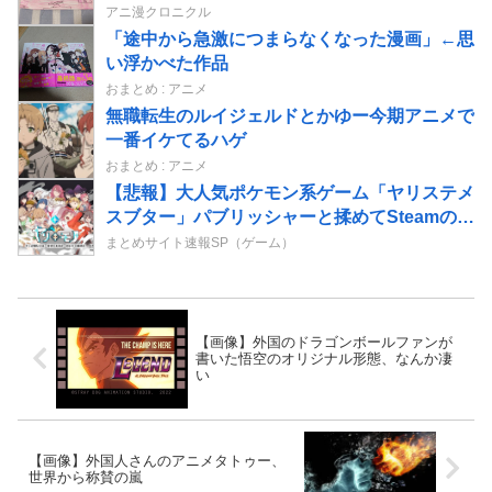
アニ漫クロニクル
「途中から急激につまらなくなった漫画」←思
い浮かべた作品
おまとめ : アニメ
無職転生のルイジェルドとかゆー今期アニメで
一番イケてるハゲ
おまとめ : アニメ
【悲報】大人気ポケモン系ゲーム「ヤリステメ
スブター」パブリッシャーと揉めてSteamの売
上が入らず
まとめサイト速報SP（ゲーム）
【画像】外国のドラゴンボールファンが
書いた悟空のオリジナル形態、なんか凄
い
【画像】外国人さんのアニメタトゥー、
世界から称賛の嵐