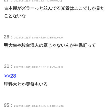
2022/08/11(木) 13:08:18.77
ID:y07yiHQLp
古本屋がズラーっと並んでる光景はここでしか見た
ことないな
28：
2022/08/11(木) 13:08:44.36
ID:BY6jL+e90
明大生や駿台浪人の庭じゃないんか神保町って
31：
2022/08/11(木) 13:09:18.97
ID:bVVxaI9p0
>>28
理科大とか専修もいる
95：
2022/08/11(木) 13:43:53.65
ID:8iO1OPmSd