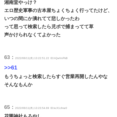
湘南堂やっけ？
エロ歴史軍事の古本屋ちょくちょく行ってたけど、
いつの間にか潰れてて悲しかったわ
って思って検索したら児ポで捕まってて草
声かけられなくてよかった
63：
2022/08/11(木) 13:22:51.22
ID:hQwVnPkB
>>61
もうちょっと検索したらすぐ営業再開したんやな
そんなもんか
65：
2022/08/11(木) 13:23:54.69
ID:kcX1cfme0
花園神社もろやし