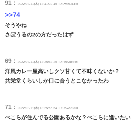
91：
2022/08/11(木) 13:41:32.46
ID:uwrZDiEH0
>>74
そうやね
さぼうるの2の方だったはず
69：
2022/08/11(木) 13:25:43.20
ID:HczvneIHd
洋風カレー屋高いしクソ甘くて不味くないか？
共栄堂くらいしか口に合うとこなかったわ
71：
2022/08/11(木) 13:25:55.64
ID:UAw5et/00
ぺこらが住んでる公園あるかな？ぺこらに逢いたい