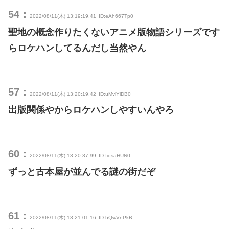
54：
2022/08/11(木) 13:19:19.41
ID:eAh667Tp0
聖地の概念作りたくないアニメ版物語シリーズです
らロケハンしてるんだし当然やん
57：
2022/08/11(木) 13:20:19.42
ID:uMvlYlDB0
出版関係やからロケハンしやすいんやろ
60：
2022/08/11(木) 13:20:37.99
ID:IiosaHUN0
ずっと古本屋が並んでる謎の街だぞ
61：
2022/08/11(木) 13:21:01.16
ID:hQwVnPkB