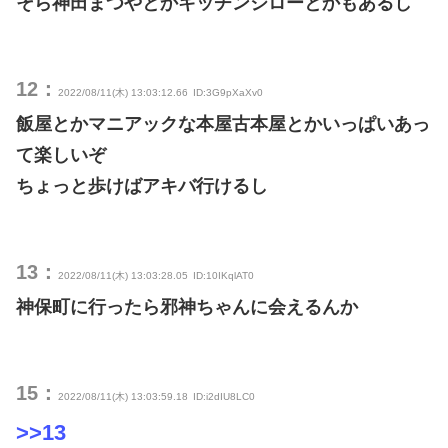
そら神田まつやとかキッチンジローとかもあるし
12：
2022/08/11(木) 13:03:12.66
ID:3G9pXaXv0
飯屋とかマニアックな本屋古本屋とかいっぱいあっ
て楽しいぞ
ちょっと歩けばアキバ行けるし
13：
2022/08/11(木) 13:03:28.05
ID:10IKqlAT0
神保町に行ったら邪神ちゃんに会えるんか
15：
2022/08/11(木) 13:03:59.18
ID:i2dIU8LC0
>>13