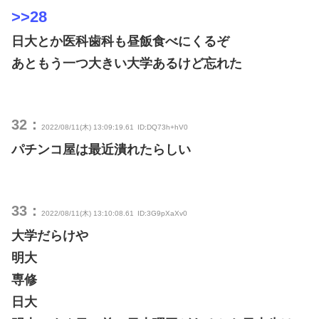
>>28
日大とか医科歯科も昼飯食べにくるぞ
あともう一つ大きい大学あるけど忘れた
32：
2022/08/11(木) 13:09:19.61
ID:DQ73h+hV0
パチンコ屋は最近潰れたらしい
33：
2022/08/11(木) 13:10:08.61
ID:3G9pXaXv0
大学だらけや
明大
専修
日大