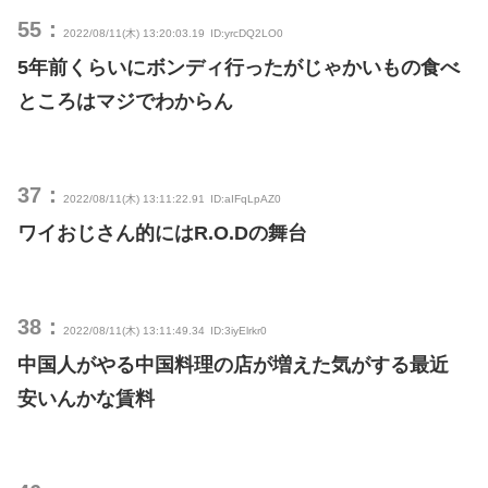
55：
2022/08/11(木) 13:20:03.19
ID:yrcDQ2LO0
5年前くらいにボンディ行ったがじゃかいもの食べ
ところはマジでわからん
37：
2022/08/11(木) 13:11:22.91
ID:aIFqLpAZ0
ワイおじさん的にはR.O.Dの舞台
38：
2022/08/11(木) 13:11:49.34
ID:3iyElrkr0
中国人がやる中国料理の店が増えた気がする最近
安いんかな賃料