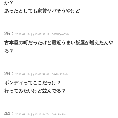
か？
あったとしても家賃ヤバそうやけど
25：
2022/08/11(木) 13:07:32.19
ID:W1lQlwOX0
古本屋の町だったけど最近うまい飯屋が増えたんや
ろ？
26：
2022/08/11(木) 13:07:58.81
ID:b1iaF2Ae0
ボンディってここだっけ？
行ってみたいけど並んでる？
44：
2022/08/11(木) 13:13:44.74
ID:/bc8ieBha