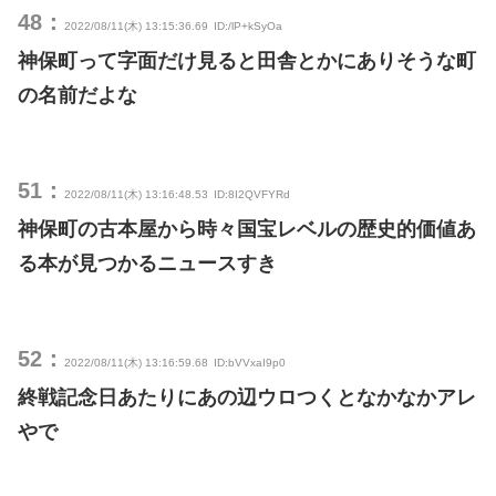
48：
2022/08/11(木) 13:15:36.69
ID:/lP+kSyOa
神保町って字面だけ見ると田舎とかにありそうな町
の名前だよな
51：
2022/08/11(木) 13:16:48.53
ID:8I2QVFYRd
神保町の古本屋から時々国宝レベルの歴史的価値あ
る本が見つかるニュースすき
52：
2022/08/11(木) 13:16:59.68
ID:bVVxaI9p0
終戦記念日あたりにあの辺ウロつくとなかなかアレ
やで