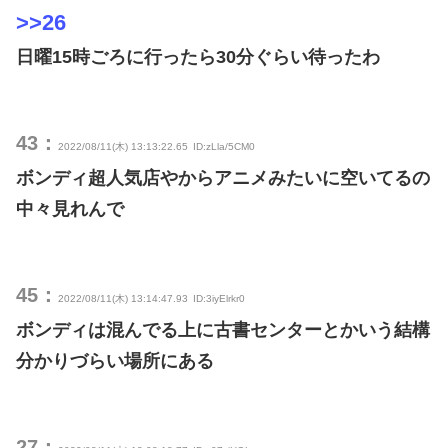
>>26
日曜15時ごろに行ったら30分ぐらい待ったわ
43：
2022/08/11(木) 13:13:22.65
ID:zLla/5CM0
ボンディ超人気店やからアニメみたいに空いてるの
中々見れんで
45：
2022/08/11(木) 13:14:47.93
ID:3iyElrkr0
ボンディは混んでる上に古書センターとかいう結構
分かりづらい場所にある
27：