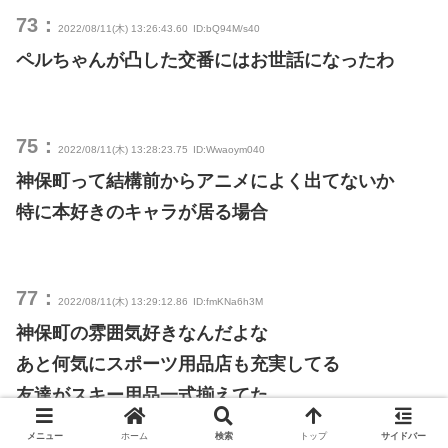
73：
2022/08/11(木) 13:26:43.60
ID:bQ94M/s40
ペルちゃんが凸した交番にはお世話になったわ
75：
2022/08/11(木) 13:28:23.75
ID:Wwaoym040
神保町って結構前からアニメによく出てないか
特に本好きのキャラが居る場合
77：
2022/08/11(木) 13:29:12.86
ID:fmKNa6h3M
神保町の雰囲気好きなんだよな
あと何気にスポーツ用品店も充実してる
友達がスキー用品一式揃えてた
メニュー
ホーム
検索
トップ
サイドバー