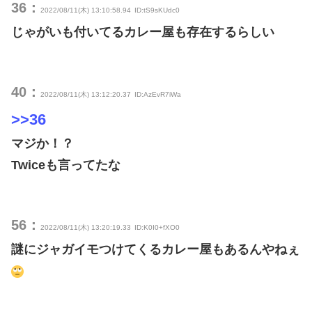
36：
2022/08/11(木) 13:10:58.94
ID:tS9sKUdc0
じゃがいも付いてるカレー屋も存在するらしい
40：
2022/08/11(木) 13:12:20.37
ID:AzEvR7iWa
>>36
マジか！？
Twiceも言ってたな
56：
2022/08/11(木) 13:20:19.33
ID:K0I0+fXO0
謎にジャガイモつけてくるカレー屋もあるんやねぇ