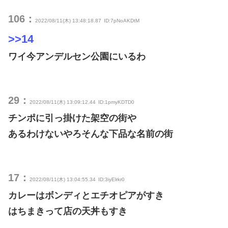
106：
2022/08/11(木) 13:48:18.87
ID:7pNoAKDtM
>>14
ワイ今アンデルセン公園にいるわ
29：
2022/08/11(木) 13:09:12.44
ID:1pmyKDTD0
チンポに引っ掛けた架空の街や
あるわけないやろそんな下品な名前の街
17：
2022/08/11(木) 13:04:55.34
ID:3iyElrkr0
カレーはボンディとエチオピアがすき
はちまきって店の天丼もすき