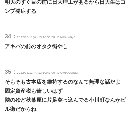
明大のすぐ目の前に日大理工があるから日大生はコ
ンプ発症する
34：
2022/08/11(木) 13:10:35.58
ID:bVVxaI9p0
アキバの前のオタク街やし
35：
2022/08/11(木) 13:10:47.96
ID:QmtAiOOSM
そもそも古本店を維持するのなんて無理な話だよ
固定資産税も苦しいはず
隣の殆ど秋葉原に片足突っ込んでる小川町なんかビ
ル街だからね