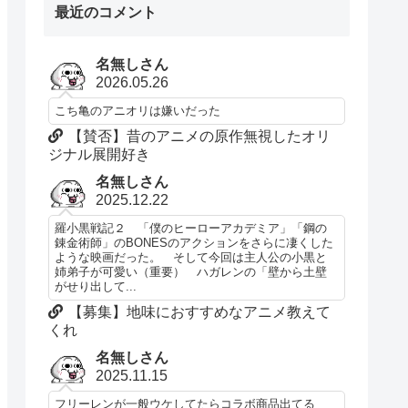
最近のコメント
名無しさん
2026.05.26
こち亀のアニオリは嫌いだった
【賛否】昔のアニメの原作無視したオリ
ジナル展開好き
名無しさん
2025.12.22
羅小黒戦記２ 「僕のヒーローアカデミア」「鋼の
錬金術師」のBONESのアクションをさらに凄くした
ような映画だった。 そして今回は主人公の小黒と
姉弟子が可愛い（重要） ハガレンの「壁から土壁
がせり出して...
【募集】地味におすすめなアニメ教えて
くれ
名無しさん
2025.11.15
フリーレンが一般ウケしてたらコラボ商品出てる