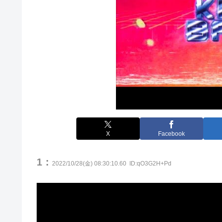
X
Facebook
1：
2022/10/28(金) 08:30:10.60
ID:qO3G2H+Pd