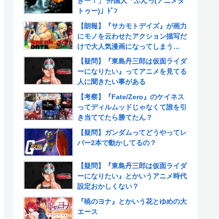
きー！」 外国人「ふんっ(アニメタ
トゥー)」ﾄﾞﾝ
【朗報】『サカモトデイズ』が画力
にモノを云わせたアクション描写だ
けで大人気漫画になってしまう
www
【疑問】『東島丹三郎は仮面ライダ
ーになりたい』ってアニメを見てる
人に聞きたい事がある
【考察】『Fate/Zero』のケイネス
ってディルムッドじゃなくて誰を引
き当ててたら勝てたん？
【疑問】ガンダムってどうやってレ
バー2本で動かしてるの？
【疑問】『東島丹三郎は仮面ライダ
ーになりたい』とかいうアニメ時代
設定おかしくない？
『暁のヨナ』とかいう花とゆめの大
エース