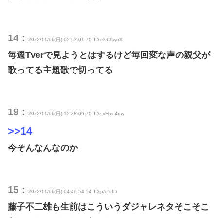
14：
2022/11/06(日) 02:53:01.70
ID:elvC9woX
毎週Tverで見ようとはするけど毎回変な声の親父が
歌ってる主題歌で切ってる
19：
2022/11/06(日) 12:38:09.70
ID:cvHmc4uw
>>14
今そんなんなのか
15：
2022/11/06(日) 04:46:54.54
ID:p/cflcfD
藤子不二雄も生前はこういうダジャレネタそこそこ