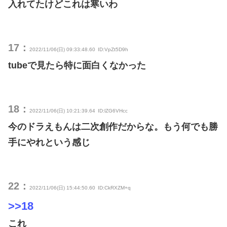
入れてたけどこれは寒いわ
17：
2022/11/06(日) 09:33:48.60
ID:VpZt5D9h
tubeで見たら特に面白くなかった
18：
2022/11/06(日) 10:21:39.64
ID:lZG6VHcc
今のドラえもんは二次創作だからな。もう何でも勝
手にやれという感じ
22：
2022/11/06(日) 15:44:50.60
ID:CkRXZM+q
>>18
これ