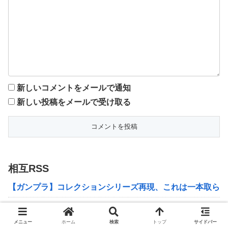
新しいコメントをメールで通知
新しい投稿をメールで受け取る
相互RSS
【ガンプラ】コレクションシリーズ再現、これは一本取られ
【声優】楡井希実と岬なこ、ユニット結成か！？本日20時
メニュー
ホーム
検索
トップ
サイドバー
【悲報】ドラマ豊臣兄弟で光秀を演じた要潤が本能寺の変後