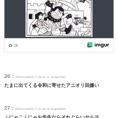
26：
2022/11/06(日) 17:09:21.11
ID:Zw4i7NxJ
たまに出てくる令和に寄せたアニオリ回嫌い
27：
2022/11/06(日) 17:21:26.76
ID:gtXgHih5
ふにゃこふにゃお先生ならそれぐらいヤルヨ