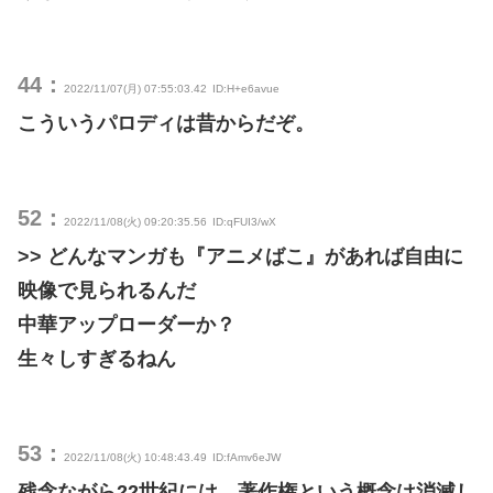
44：
2022/11/07(月) 07:55:03.42
ID:H+e6avue
こういうパロディは昔からだぞ。
52：
2022/11/08(火) 09:20:35.56
ID:qFUI3/wX
>> どんなマンガも『アニメばこ』があれば自由に
映像で見られるんだ
中華アップローダーか？
生々しすぎるねん
53：
2022/11/08(火) 10:48:43.49
ID:fAmv6eJW
残念ながら22世紀には、著作権という概念は消滅し