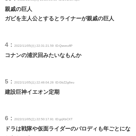
親戚の巨人
ガビを主人公とするとライナーが親戚の巨人
4：
2022/11/05(土) 22:31:21.59
ID:QwveuflP
コナンの浦沢回みたいなもんか
5：
2022/11/05(土) 22:46:04.26
ID:GbZ2g6eu
建設巨神イエオン定期
6：
2022/11/05(土) 22:50:17.91
ID:grjXbCXT
ドラは戦隊や仮面ライダーのパロディも年ごとにな