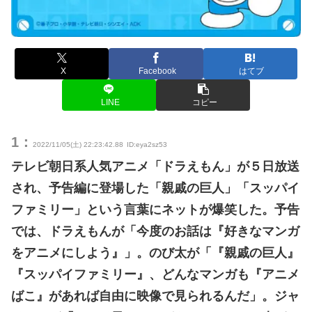
X
Facebook
はてブ
LINE
コピー
1：
2022/11/05(土) 22:23:42.88
ID:eya2sz53
テレビ朝日系人気アニメ「ドラえもん」が５日放送
され、予告編に登場した「親戚の巨人」「スッパイ
ファミリー」という言葉にネットが爆笑した。予告
では、ドラえもんが「今度のお話は『好きなマンガ
をアニメにしよう』」。のび太が「『親戚の巨人』
『スッパイファミリー』、どんなマンガも『アニメ
ばこ』があれば自由に映像で見られるんだ」。ジャ