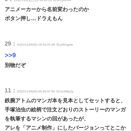
2022/11/05(土) 23:19:43.10
ID:b+LpJL4R
アニメーカーから名前変わったのか
ボタン押し…ドラえもん
29：
2022/11/06(日) 19:54:25.38
ID:yHVxgmit
>>9
別物だぞ
11：
2022/11/06(日) 00:40:47.90
ID:xL6NkqJy
鉄腕アトムのマンガ本を見本としてセットすると、
手塚治虫の絵柄で注文どおりのストーリーのマンガ
を執筆するマシンの回があったが、
アレを「アニメ制作」にしたバージョンってとこか