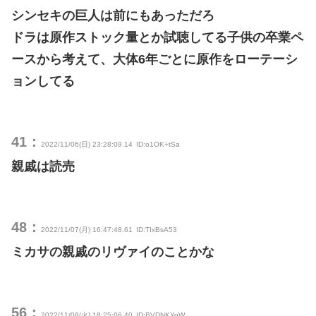
シンセキの巨人は前にもあっただろ
ドラは原作ストック量とか試聴してる子供の卒業ペ
ースから考えて、大体6年ごとに原作をローテーシ
ョンしてる
41：
2022/11/06(日) 23:28:09.14
ID:o1OK+tSa
親戚は読売
48：
2022/11/07(月) 16:47:48.61
ID:TIxBsA53
ミカサの親戚のリヴァイのことかな
56：
2022/11/08(火) 18:25:06.40
ID:BVDNKYqW