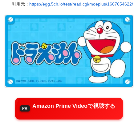
引用元：
https://egg.5ch.io/test/read.cgi/moeplus/1667654622/
Amazon Prime Videoで視聴する