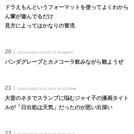
ドラえもんというフォーマットを使ってよくわから
ん輩が遊んでるだけ
見方によってはかなりの冒涜
20：
2022/11/06(日) 13:23:57.67
ID:zxlMnfTV
パンダグレープとカメコーラ飲みながら観ようぜ
21：
2022/11/06(日) 14:22:19.32
ID:GJ7C5zML
大昔のネタでスランプに悩むジャイ子の漫画タイト
ルが「日出処は天気」だったのが思い出深い
23：