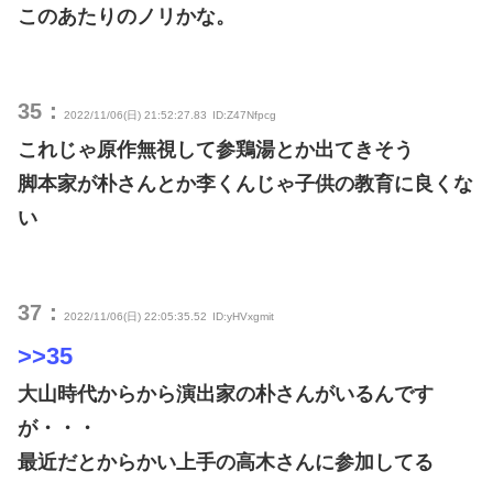
このあたりのノリかな。
35：
2022/11/06(日) 21:52:27.83
ID:Z47Nfpcg
これじゃ原作無視して参鶏湯とか出てきそう
脚本家が朴さんとか李くんじゃ子供の教育に良くな
い
37：
2022/11/06(日) 22:05:35.52
ID:yHVxgmit
>>35
大山時代からから演出家の朴さんがいるんです
が・・・
最近だとからかい上手の高木さんに参加してる