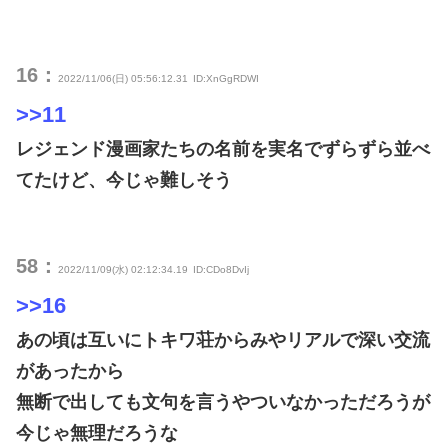
16：
2022/11/06(日) 05:56:12.31
ID:XnGgRDWI
>>11
レジェンド漫画家たちの名前を実名でずらずら並べ
てたけど、今じゃ難しそう
58：
2022/11/09(水) 02:12:34.19
ID:CDo8DvIj
>>16
あの頃は互いにトキワ荘からみやリアルで深い交流
があったから
無断で出しても文句を言うやついなかっただろうが
今じゃ無理だろうな