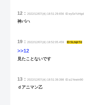
12：
2022/12/07(水) 18:51:29.656
ID:eySxYzHgd
神バハ
19：
2022/12/07(水) 18:52:05.459
ID:5Lhij/rTd
>>12
見たことないです
13：
2022/12/07(水) 18:51:39.398
ID:a1Yewin90
ｄアニマン乙