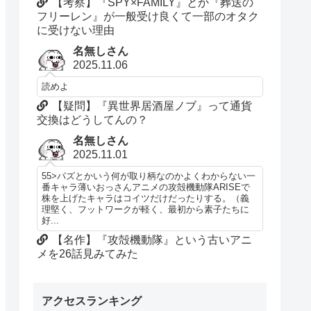
【考察】『SPY×FAMILY』とか『葬送の
フリーレン』が一般受け良くて一部のオタク
に受けない理由
名無しさん
2025.11.06
読めよ
【疑問】『異世界居酒屋ノブ』って通貨
交換はどうしてんの？
名無しさん
2025.11.01
55>パズとかいう何が取り柄なのかよくわからない一
番キャラ薄いおっさんアニメの攻殻機動隊ARISEで
株を上げたキャラはコイツだけだったりする。（義
理堅く、フットワークが軽く、最初から素子たちに
好...
【名作】『攻殻機動隊』という古いアニ
メを26話見みてみた
アクセスランキング