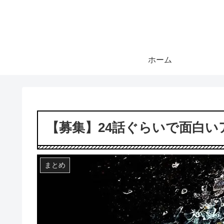
ホーム
【募集】24話ぐらいで面白
まとめ