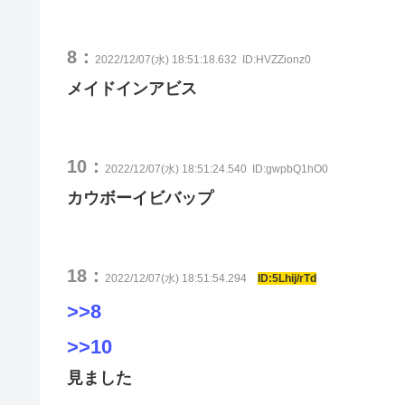
8：
2022/12/07(水) 18:51:18.632
ID:HVZZionz0
メイドインアビス
10：
2022/12/07(水) 18:51:24.540
ID:gwpbQ1hO0
カウボーイビバップ
18：
2022/12/07(水) 18:51:54.294
ID:5Lhij/rTd
>>8
>>10
見ました