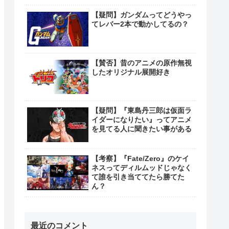
【疑問】ガンダムってどうやっ
てレバー2本で動かしてるの？
【賛否】昔のアニメの原作無視
したオリジナル展開好き
【疑問】『東島丹三郎は仮面ラ
イダーになりたい』ってアニメ
を見てる人に聞きたい事がある
【考察】『Fate/Zero』のケイ
ネスってディルムッドじゃなく
て誰を引き当ててたら勝てた
ん？
最近のコメント