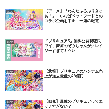
【アニメ】『わんだふるぷりきゅ
まとめ
あ！』、いなばペットフードとの
コラボ企画を中止 一連の報道が
影響か
『プリキュア5』無料公開視聴民
まとめ
ワイ、夢原のぞみちゃんがクレイ
ジーすぎてキツい
【悲報】プリキュアのバンナム売
まとめ
上が過去最低の28億円…
【画像】最近のプリキュアってエ
まとめ
ッチすぎない？