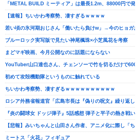
「METAL BUILD ミーティア」は最長1.2m、8800
【速報】ちいかわ考察勢、凄すぎるｗｗｗｗ
若い頃の氷河期おじさん「働いたら負けw」→今のヒョガおじ
ブルーロック実写版で見たい神尾楓珠×小芝風花を考察
まどマギ映画、今月公開なのに話題にならない
YouTuber山口達也さん、チェンソーで竹を切るだけで600
初めて攻殻機動隊というものに触れている
ちいかわ考察勢、凄すぎるｗｗｗｗｗｗｗｗｗｗ
ロシア外務省報道官「広島市長は『偽りの呪文』繰り返して
『炎の闘球女 ドッジ弾子』5話感想 弾子と平子の熱き戦い
【悲報】みいちゃんと山田さん作者、アニメ化に際し「ちい
ミートス「火花」フィギュア