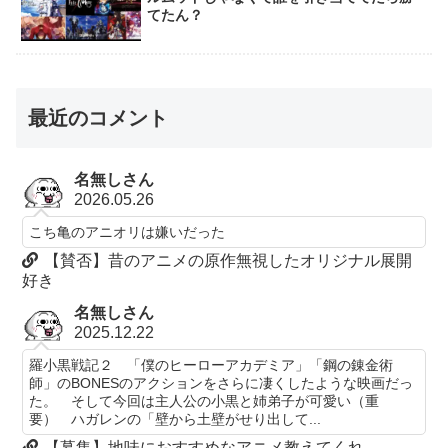
てたん？
最近のコメント
名無しさん
2026.05.26
こち亀のアニオリは嫌いだった
【賛否】昔のアニメの原作無視したオリジナル展開
好き
名無しさん
2025.12.22
羅小黒戦記２ 「僕のヒーローアカデミア」「鋼の錬金術
師」のBONESのアクションをさらに凄くしたような映画だっ
た。 そして今回は主人公の小黒と姉弟子が可愛い（重
要） ハガレンの「壁から土壁がせり出して...
【募集】地味におすすめなアニメ教えてくれ