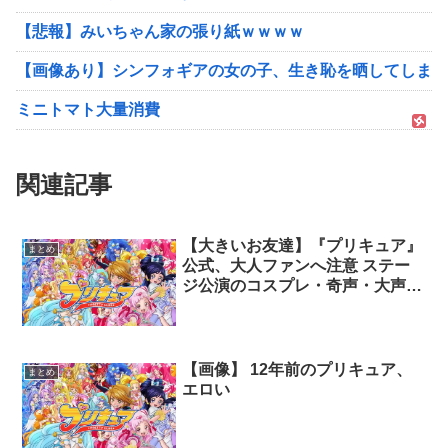
【悲報】みいちゃん家の張り紙ｗｗｗｗ
【画像あり】シンフォギアの女の子、生き恥を晒してしまう
ミニトマト大量消費
関連記事
【大きいお友達】『プリキュア』
まとめ
公式、大人ファンへ注意 ステー
ジ公演のコスプレ・奇声・大声は
禁止「お子様が怖がってしまう」
【画像】 12年前のプリキュア、
まとめ
エロい