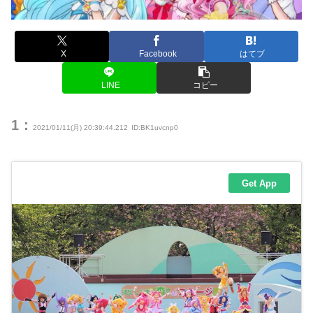
X
Facebook
はてブ
LINE
コピー
1：
2021/01/11(月) 20:39:44.212
ID:BK1uvcnp0