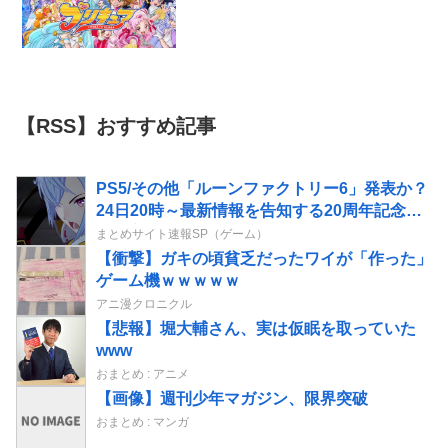
【RSS】おすすめ記事
PS5/その他「ルーンファクトリー6」発表か？
24日20時～最新情報を告知する20周年記念放
送を実施
まとめサイト速報SP（ゲーム）
【衝撃】ガキの頃貧乏だったワイが「作った」
ゲーム機ｗｗｗｗｗ
アニ漫クロニクル
【悲報】堀大輔さん、実は仮眠を取っていた
www
おまとめ : アニメ
【画像】週刊少年マガジン、限界突破
おまとめ : マンガ