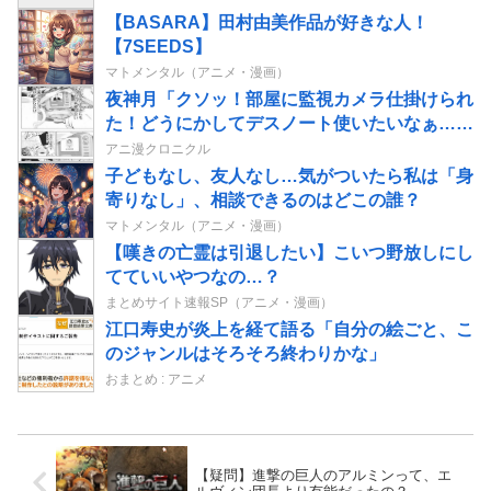
【BASARA】田村由美作品が好きな人！
【7SEEDS】
マトメンタル（アニメ・漫画）
夜神月「クソッ！部屋に監視カメラ仕掛けられ
た！どうにかしてデスノート使いたいなぁ…せ
や！」→結果
アニ漫クロニクル
子どもなし、友人なし…気がついたら私は「身
寄りなし」、相談できるのはどこの誰？
マトメンタル（アニメ・漫画）
【嘆きの亡霊は引退したい】こいつ野放しにし
てていいやつなの…？
まとめサイト速報SP（アニメ・漫画）
江口寿史が炎上を経て語る「自分の絵ごと、こ
のジャンルはそろそろ終わりかな」
おまとめ : アニメ
【疑問】進撃の巨人のアルミンって、エ