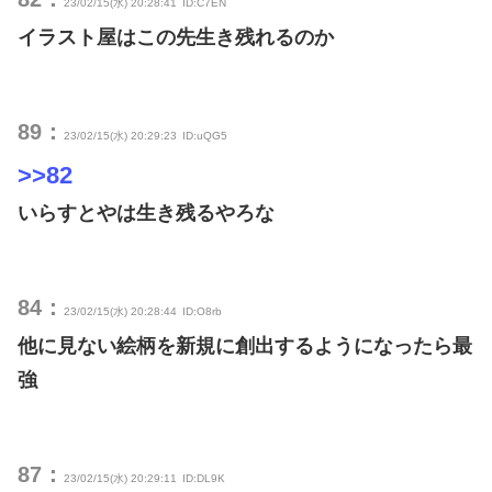
23/02/15(水) 20:28:41
ID:C7EN
イラスト屋はこの先生き残れるのか
89：
23/02/15(水) 20:29:23
ID:uQG5
>>82
いらすとやは生き残るやろな
84：
23/02/15(水) 20:28:44
ID:O8rb
他に見ない絵柄を新規に創出するようになったら最
強
87：
23/02/15(水) 20:29:11
ID:DL9K