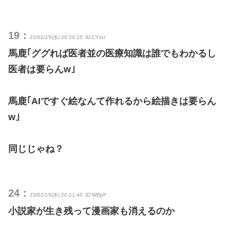
19：
23/02/15(水) 20:20:25
ID:CYzU
馬鹿｢ググれば医者並の医療知識は誰でもわかるし
医者は要らんw｣
馬鹿｢AIですぐ絵なんて作れるから絵描きは要らん
w｣
同じじゃね？
24：
23/02/15(水) 20:21:40
ID:WDpF
小説家が生き残って漫画家も消えるのか