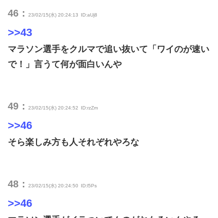
46：
23/02/15(水) 20:24:13
ID:aUj8
>>43
マラソン選手をクルマで追い抜いて「ワイのが速い
で！」言うて何が面白いんや
49：
23/02/15(水) 20:24:52
ID:rzZm
>>46
そら楽しみ方も人それぞれやろな
48：
23/02/15(水) 20:24:50
ID:l5Ps
>>46