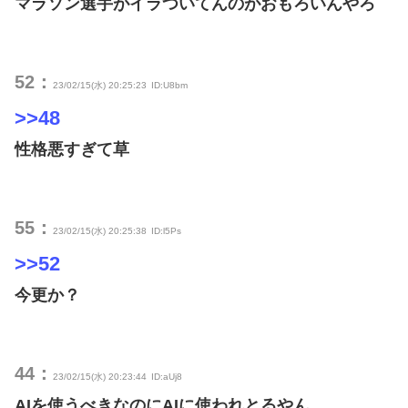
マラソン選手がイラついてんのがおもろいんやろ
52：
23/02/15(水) 20:25:23
ID:U8bm
>>48
性格悪すぎて草
55：
23/02/15(水) 20:25:38
ID:l5Ps
>>52
今更か？
44：
23/02/15(水) 20:23:44
ID:aUj8
AIを使うべきなのにAIに使われとるやん