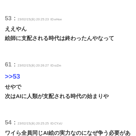
53：
23/02/15(水) 20:25:23
ID:eHoe
ええやん
絵師に支配される時代は終わったんやなって
61：
23/02/15(水) 20:26:27
ID:rzZm
>>53
せやで
次はAIに人類が支配される時代の始まりや
54：
23/02/15(水) 20:25:25
ID:CYzU
ワイら全員同じAI絵の実力なのになぜ争う必要があ