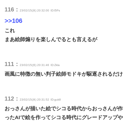
116：
23/02/15(水) 20:32:00
ID:l5Ps
>>106
これ
まあ絵師煽りを楽しんでるとも言えるが
111：
23/02/15(水) 20:31:46
ID:Zkla
画風に特徴の無い判子絵師モドキが駆逐されるだけ
112：
23/02/15(水) 20:31:52
ID:guk8
おっさんが描いた絵でシコる時代からおっさんが作
ったAIで絵を作ってシコる時代にグレードアップや