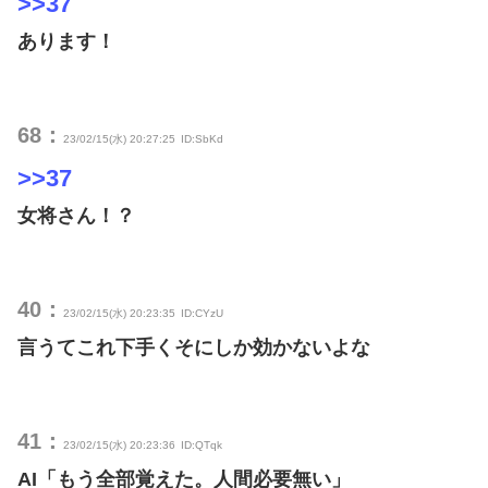
>>37
あります！
68：
23/02/15(水) 20:27:25
ID:SbKd
>>37
女将さん！？
40：
23/02/15(水) 20:23:35
ID:CYzU
言うてこれ下手くそにしか効かないよな
41：
23/02/15(水) 20:23:36
ID:QTqk
AI「もう全部覚えた。人間必要無い」