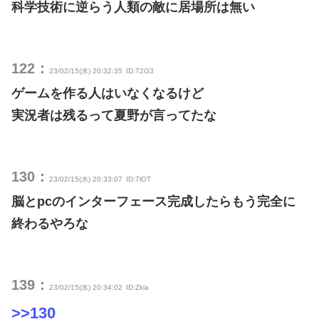
科学技術に逆らう人類の敵に居場所は無い
122：
23/02/15(水) 20:32:35
ID:T2G3
ゲームを作る人はいなくなるけど
実況者は残るって夏野が言ってたな
130：
23/02/15(水) 20:33:07
ID:7lOT
脳とpcのインターフェース完成したらもう完全に
終わるやろな
139：
23/02/15(水) 20:34:02
ID:Zkla
>>130