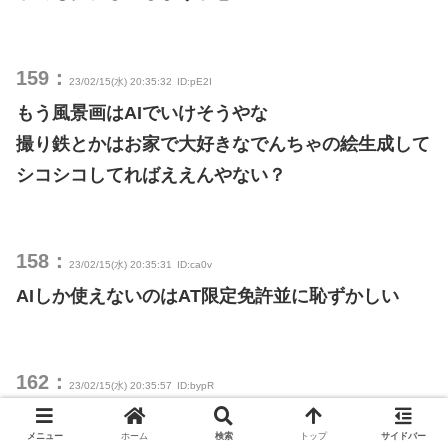
159：
23/02/15(水) 20:35:32
ID:pE2I
もう風景画はAIでいけそうやな
撮り鉄とかはお家で大好きなでんちゃの絵生成して
シコシコしてればええんやない？
158：
23/02/15(水) 20:35:31
ID:ca0v
AIしか使えないのはAT限定免許並に恥ずかしい
162：
23/02/15(水) 20:35:57
ID:bypR
大手絵師はどれだけ普及しても今までと変わらんや
メニュー
ホーム
検索
トップ
サイドバー
ろ