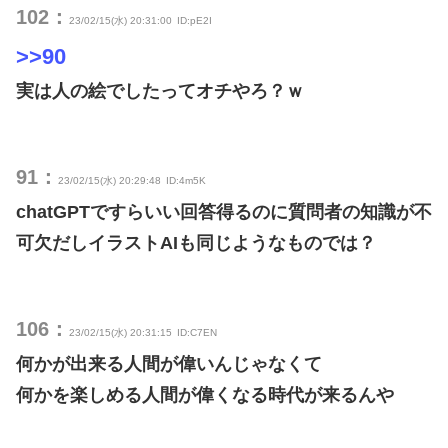
102：
23/02/15(水) 20:31:00
ID:pE2I
>>90
実は人の絵でしたってオチやろ？ｗ
91：
23/02/15(水) 20:29:48
ID:4m5K
chatGPTですらいい回答得るのに質問者の知識が不
可欠だしイラストAIも同じようなものでは？
106：
23/02/15(水) 20:31:15
ID:C7EN
何かが出来る人間が偉いんじゃなくて
何かを楽しめる人間が偉くなる時代が来るんや