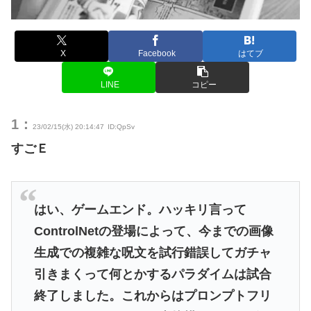
X
Facebook
はてブ
LINE
コピー
1：
23/02/15(水) 20:14:47
ID:QpSv
すごＥ
はい、ゲームエンド。ハッキリ言って
ControlNetの登場によって、今までの画像
生成での複雑な呪文を試行錯誤してガチャ
引きまくって何とかするパラダイムは試合
終了しました。これからはプロンプトフリ