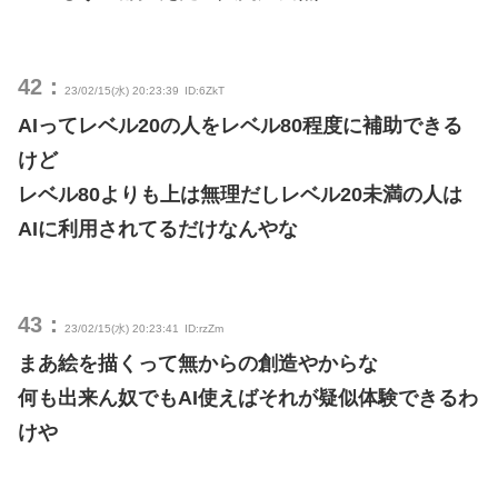
42：
23/02/15(水) 20:23:39
ID:6ZkT
AIってレベル20の人をレベル80程度に補助できる
けど
レベル80よりも上は無理だしレベル20未満の人は
AIに利用されてるだけなんやな
43：
23/02/15(水) 20:23:41
ID:rzZm
まあ絵を描くって無からの創造やからな
何も出来ん奴でもAI使えばそれが疑似体験できるわ
けや