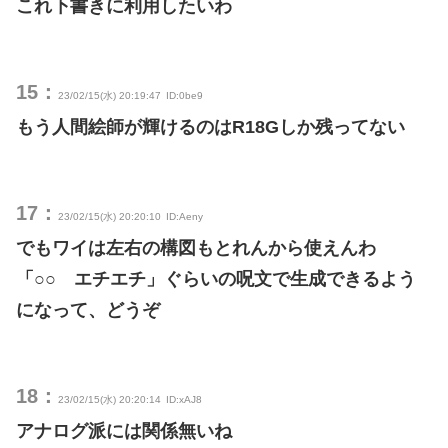
これ下書きに利用したいわ
15：
23/02/15(水) 20:19:47
ID:0be9
もう人間絵師が輝けるのはR18Gしか残ってない
17：
23/02/15(水) 20:20:10
ID:Aeny
でもワイは左右の構図もとれんから使えんわ
「○○ エチエチ」ぐらいの呪文で生成できるよう
になって、どうぞ
18：
23/02/15(水) 20:20:14
ID:xAJ8
アナログ派には関係無いね