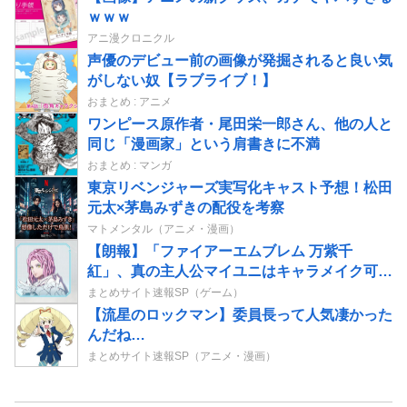
ｗｗｗ
アニ漫クロニクル
声優のデビュー前の画像が発掘されると良い気
がしない奴【ラブライブ！】
おまとめ : アニメ
ワンピース原作者・尾田栄一郎さん、他の人と
同じ「漫画家」という肩書きに不満
おまとめ : マンガ
東京リベンジャーズ実写化キャスト予想！松田
元太×茅島みずきの配役を考察
マトメンタル（アニメ・漫画）
【朗報】「ファイアーエムブレム 万紫千
紅」、真の主人公マイユニはキャラメイク可能
ｗｗ
まとめサイト速報SP（ゲーム）
【流星のロックマン】委員長って人気凄かった
んだね…
まとめサイト速報SP（アニメ・漫画）