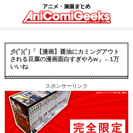
彡(ﾟ)(ﾟ)「【漫画】醤油にカミングアウト
される豆腐の漫画面白すぎやろw」←1万
いいね
スポンサーリンク