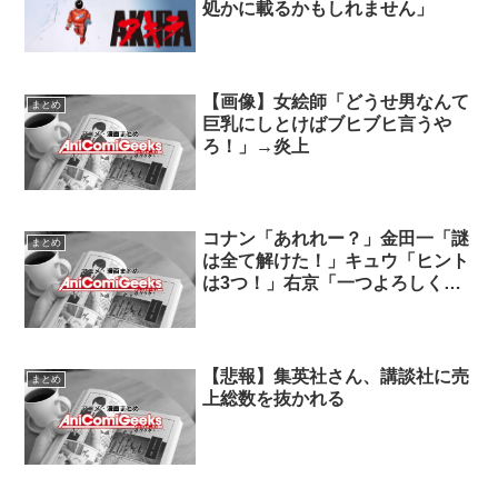
処かに載るかもしれません」
【画像】女絵師「どうせ男なんて
まとめ
巨乳にしとけばブヒブヒ言うや
ろ！」→炎上
コナン「あれれー？」金田一「謎
まとめ
は全て解けた！」キュウ「ヒント
は3つ！」右京「一つよろしくで
すか？」
【悲報】集英社さん、講談社に売
まとめ
上総数を抜かれる