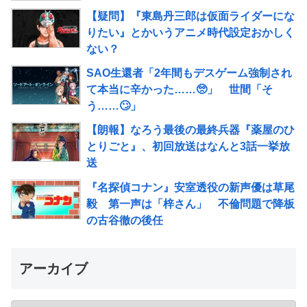
【疑問】『東島丹三郎は仮面ライダーにな
りたい』とかいうアニメ時代設定おかしく
ない？
SAO生還者「2年間もデスゲーム強制され
て本当に辛かった……🥺」 世間「そ
う……🙄」
【朗報】なろう最後の最終兵器『薬屋のひ
とりごと』、初回放送はなんと3話一挙放
送
『名探偵コナン』安室透役の新声優は草尾
毅 第一声は「梓さん」 不倫問題で降板
の古谷徹の後任
アーカイブ