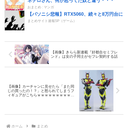
ネテロさん、何か思ってた奴と違う・・・
おまとめ : マンガ
【パソニシ悲報】RTX5060、続々と8万円台に
まとめサイト速報SP（ゲーム）
【画像】きらら新連載『好都合セミフレ
ンド』は女の子同士がセフレ契約する話
【画像】カーチャンに見せたら「また同
じの買ったの！？」と怒られてしまうフ
ィギュアがこちらｗｗｗｗｗｗｗｗｗｗ
ｗｗｗｗ
ホーム
まとめ