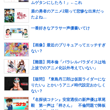
ムゲタンにしたろ！」←これ
盾の勇者のアニメ2期って悲惨な出来だっ
たよね…
一番好きなアラサー声優書いてけ
【画像】最近のプリキュアってエッチすぎ
ない？
【難題】岡本倫「パラレルパラダイスは地
上波でのアニメ化以外考えていない」
【疑問】『東島丹三郎は仮面ライダーにな
りたい』とかいうアニメ時代設定おかしく
ない？
『名探偵コナン』安室透役の新声優は草尾
毅 第一声は「梓さん」 不倫問題で降板