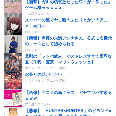
【衝撃】ガキの頃貧乏だったワイが「作った」
ゲーム機ｗｗｗｗｗ
アニ漫クロニクル
スーパーの裏でヤニ吸うふたりとかいうアニ
メ、面白い
おまとめ : アニメ
【朗報】声優の永瀬アンナさん、公式に次世代
のエースとして認められる
おまとめ : アニメ
旦那の「ラッパ飲み」がストレスすぎて限界な
夏【牛乳・麦茶・マウスウォッシュ】
マトメンタル（アニメ・漫画）
お祭りの話がしたい
マトメンタル（アニメ・漫画）
【画像】アニメの新グッズ、ガチでヤバすぎる
ｗｗｗ
アニ漫クロニクル
【悲報】「HUNTER×HUNTER」のビヨンド=