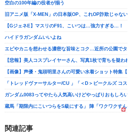
空白の100年編の役者が揃う
旧アニメ版「X-MEN」の日本版OP、これOP詐欺じゃない
【GジェネE】マスリのF91、こいつは…強力すぎる…！
ハイドラガンダムいいよね
エビやカニを想わせる濃密な旨味とコク…近所の公園でタダ
【悲報】美人コスプレイヤーさん、写真1枚で育ちを疑われ
【画像】声優・鬼頭明里さんの可愛い水着ショット特集【ラ
「トレッドヴァーサルター/CU 」「＜D＞ビークルズ コスモチェ
ガンダム0083ってやたら人気高いけどやっぱりおもしろい
蔵馬「期限内にこいつらをS級にする」 陣「ワクワクすんべ
関連記事