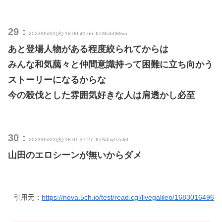
29：
2023/05/02(火) 18:00:41.66
ID:Ms3df88va
あと登場人物がある程度絞られてからは
みんな和気藹々と仲間意識持って困難に立ち向かう
ストーリーになるからな
今の殺伐とした雰囲気好きな人は肩透かし必至
30：
2023/05/02(火) 18:01:37.27
ID:NJ5yPZuk0
山田のエロシーンが無いからダメ
引用元：
https://nova.5ch.io/test/read.cgi/livegalileo/1683016496