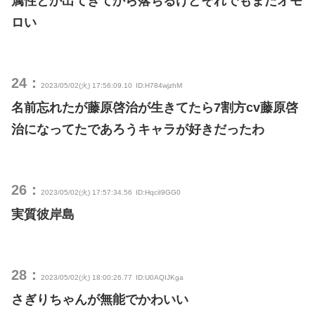
属性とか出てきてから落ちるけどそれでもまだオモ
ロい
24：
2023/05/02(火) 17:56:09.10
ID:H784wjzhM
名前忘れたが藤原啓治が生きてたら7割方cv藤原啓
治になってたであろうキャラが好きだったわ
26：
2023/05/02(火) 17:57:34.56
ID:HqciI9GG0
実質彼岸島
28：
2023/05/02(火) 18:00:26.77
ID:U0AQIJKga
さぎりちゃんが無能でかわいい