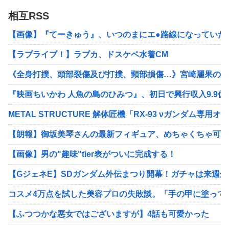
相互RSS
【画像】『てーきゅう』、いつのまにエ●路線になっていた
【ラブライブ！】ラブカ、ドスケベ水着CM
《全身打撲、頭部裂傷及び打撲、頸部損傷…》宮崎麗果の「
『映画ちいかわ 人魚の島のひみつ』、初日で興行収入9.9
METAL STRUCTURE 解体匠機「RX-93 νガンダム専
【朗報】御坂美琴さんの最新フィギュア、めちゃくちゃ可愛
【画像】男の"趣味"tier表がついに完成する！
【GジェネE】SDガンダム外伝まつり開幕！ガチャは来週か
コスメ4万点を試した美容プロの失敗談。「手の甲に塗って確
【ふつつかな悪女ではございますが】4話も可愛かった