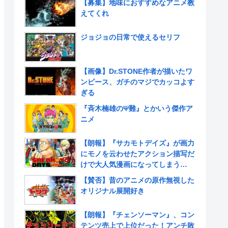
【募集】地味におすすめなアニメ教
えてくれ
ジョジョの日常で使えるセリフ
【画像】Dr.STONE作者が描いたワ
ンピース、ガチのマジでカッコよす
ぎる
『斉木楠雄のΨ難』とかいう傑作ア
ニメ
【朗報】『サカモトデイズ』が画力
にモノを云わせたアクション描写だ
けで大人気漫画になってしまう
www
【賛否】昔のアニメの原作無視した
オリジナル展開好き
【朗報】『チェンソーマン』、コン
テンツ売上で上位だった！アンチ敗