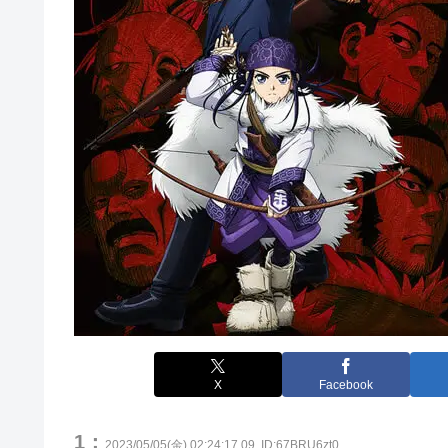
X
Facebook
1：
2023/05/05(金) 02:24:17.09
ID:67BRU6zt0