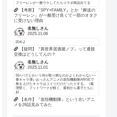
フリーレンが一般ウケしてたらコラボ商品出てる
【考察】『SPY×FAMILY』とか『葬送の
フリーレン』が一般受け良くて一部のオタク
に受けない理由
名無しさん
2025.11.06
読めよ
【疑問】『異世界居酒屋ノブ』って通貨
交換はどうしてんの？
名無しさん
2025.11.01
55>パズとかいう何が取り柄なのかよくわからない一
番キャラ薄いおっさんアニメの攻殻機動隊ARISEで
株を上げたキャラはコイツだけだったりする。（義
理堅く、フットワークが軽く、最初から素子たちに
好...
【名作】『攻殻機動隊』という古いアニ
メを26話見みてみた