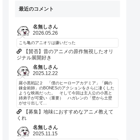
最近のコメント
名無しさん
2026.05.26
こち亀のアニオリは嫌いだった
【賛否】昔のアニメの原作無視したオリ
ジナル展開好き
名無しさん
2025.12.22
羅小黒戦記２ 「僕のヒーローアカデミア」「鋼の
錬金術師」のBONESのアクションをさらに凄くした
ような映画だった。 そして今回は主人公の小黒と
姉弟子が可愛い（重要） ハガレンの「壁から土壁
がせり出して...
【募集】地味におすすめなアニメ教えて
くれ
名無しさん
2025.11.15