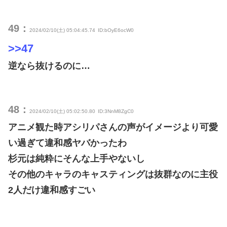
49：
2024/02/10(土) 05:04:45.74
ID:bOyE6ocW0
>>47
逆なら抜けるのに…
48：
2024/02/10(土) 05:02:50.80
ID:3NnM8ZgC0
アニメ観た時アシリパさんの声がイメージより可愛
い過ぎて違和感ヤバかったわ
杉元は純粋にそんな上手やないし
その他のキャラのキャスティングは抜群なのに主役
2人だけ違和感すごい