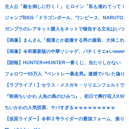
主人公「敵を倒しに行く！」 ヒロイン「私も連れてって！
ジャンプBIG5「ドラゴンボール、ワンピース、NARUTO
ガンプラのレアキット購入をネットで報告する文化はいつ始
【画像】まんさん「痴漢とか盗撮する男の服装、大体これ」
【画像】令和最新版の中華ソシャゲ、バチくそエ●いwwww
【朗報】HUNTER×HUNTER一番くじ、当たりしかない
フォロワー55万人〝ベントレー暴走男〟逮捕でバレた偽りの
【ラブライブ！】セラス・メスガキ・リリエンフェルトです
『映画ちいかわ 人魚の島のひみつ』、初日で興行収入9.9
ちいかわの人気投票、ヤバすぎるｗｗｗｗｗｗｗｗｗ
【仮面ライダー】令和２号ライダーの最強フォーム、振り返