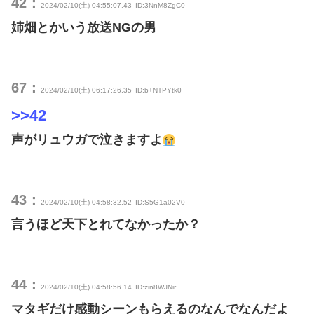
42：
2024/02/10(土) 04:55:07.43
ID:3NnM8ZgC0
姉畑とかいう放送NGの男
67：
2024/02/10(土) 06:17:26.35
ID:b+NTPYtk0
>>42
声がリュウガで泣きますよ
43：
2024/02/10(土) 04:58:32.52
ID:S5G1a02V0
言うほど天下とれてなかったか？
44：
2024/02/10(土) 04:58:56.14
ID:zin8WJNir
マタギだけ感動シーンもらえるのなんでなんだよ