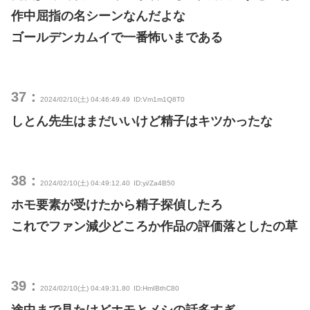
作中屈指の名シーンなんだよな
ゴールデンカムイで一番怖いまである
37：
2024/02/10(土) 04:46:49.49
ID:Vm1m1Q8T0
しとん先生はまだいいけど精子はキツかったな
38：
2024/02/10(土) 04:49:12.40
ID:yi/Za4B50
ホモ要素が受けたから精子探偵したろ
これでファン減少どころか作品の評価落としたの草
39：
2024/02/10(土) 04:49:31.80
ID:HmIBthC80