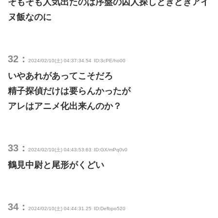
そもそも人気出たのは序盤の囚人探しときどきアイ
ヌ飯なのに
32：
2024/02/10(土) 04:37:34.54
ID:3cPE/ho00
いやあれがあってこそだろ
精子探偵だけは要らんかったが
アレはアニメ化出来んのか？
33：
2024/02/10(土) 04:43:53.63
ID:GX/mPq0v0
鶴見中尉と尾形がくどい
34：
2024/02/10(土) 04:44:31.25
ID:Defbpo520