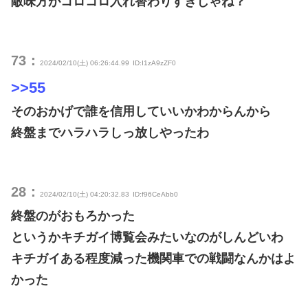
敵味方がコロコロ入れ替わりすぎじゃね？
73：
2024/02/10(土) 06:26:44.99
ID:I1zA9zZF0
>>55
そのおかげで誰を信用していいかわからんから
終盤までハラハラしっ放しやったわ
28：
2024/02/10(土) 04:20:32.83
ID:f96CeAbb0
終盤のがおもろかった
というかキチガイ博覧会みたいなのがしんどいわ
キチガイある程度減った機関車での戦闘なんかはよ
かった