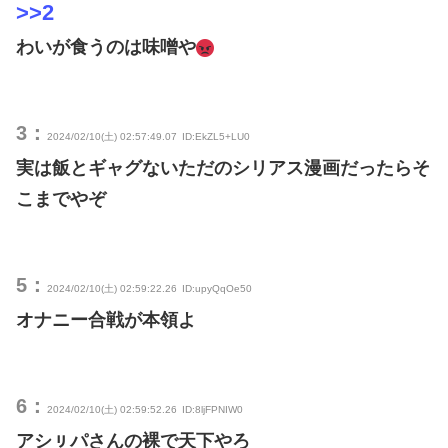
>>2
わいが食うのは味噌や
3：
2024/02/10(土) 02:57:49.07
ID:EkZL5+LU0
実は飯とギャグないただのシリアス漫画だったらそ
こまでやぞ
5：
2024/02/10(土) 02:59:22.26
ID:upyQqOe50
オナニー合戦が本領よ
6：
2024/02/10(土) 02:59:52.26
ID:8ljFPNIW0
アシㇼパさんの裸で天下やろ