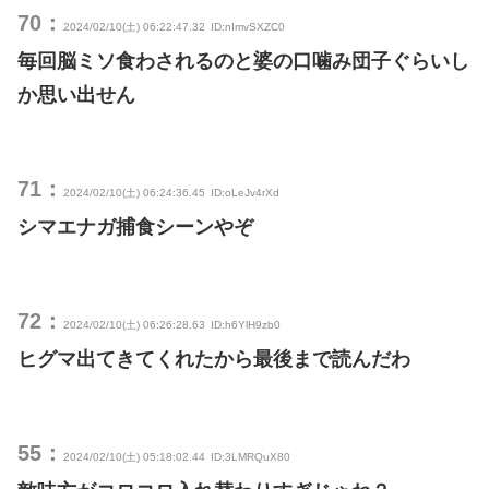
70：
2024/02/10(土) 06:22:47.32
ID:nImvSXZC0
毎回脳ミソ食わされるのと婆の口噛み団子ぐらいし
か思い出せん
71：
2024/02/10(土) 06:24:36.45
ID:oLeJv4rXd
シマエナガ捕食シーンやぞ
72：
2024/02/10(土) 06:26:28.63
ID:h6YlH9zb0
ヒグマ出てきてくれたから最後まで読んだわ
55：
2024/02/10(土) 05:18:02.44
ID:3LMRQuX80