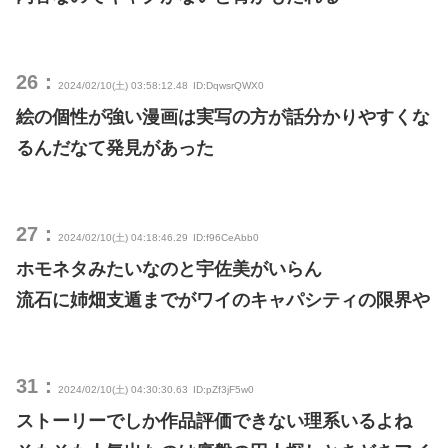
26：
2024/02/10(土) 03:58:12.48
ID:DqwsrQWX0
絵の個性が強い漫画は実写の方が話分かりやすくな
るんだなて発見があった
27：
2024/02/10(土) 04:18:46.29
ID:f96CeAbb0
ホモネタみたいなのと宇佐美がいらん
流石に姉畑支遁までがワイのキャパシティの限界や
31：
2024/02/10(土) 04:30:30.63
ID:pZf3jF5w0
ストーリーでしか作品評価できない理系いるよね