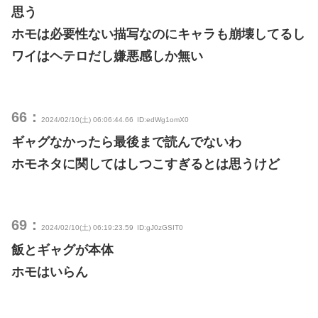
思う
ホモは必要性ない描写なのにキャラも崩壊してるし
ワイはヘテロだし嫌悪感しか無い
66：
2024/02/10(土) 06:06:44.66
ID:edWg1omX0
ギャグなかったら最後まで読んでないわ
ホモネタに関してはしつこすぎるとは思うけど
69：
2024/02/10(土) 06:19:23.59
ID:gJ0zGSIT0
飯とギャグが本体
ホモはいらん