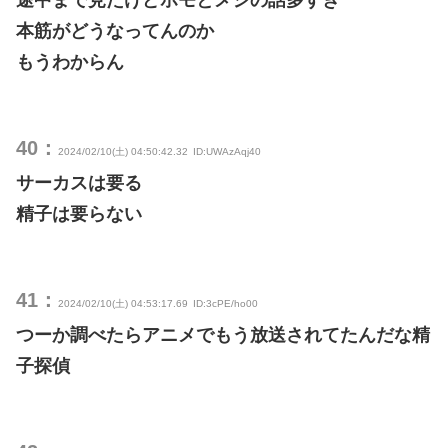
途中まで見たけどホモとメシの話多すぎ
本筋がどうなってんのか
もうわからん
40：
2024/02/10(土) 04:50:42.32
ID:UWAzAqj40
サーカスは要る
精子は要らない
41：
2024/02/10(土) 04:53:17.69
ID:3cPE/ho00
つーか調べたらアニメでもう放送されてたんだな精
子探偵