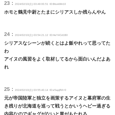
23：
2024/02/10(土) 03:49:00.51
ID:BbokWrr10
ホモと鶴見中尉とたまにシリアスしか残らんやん
24：
2024/02/10(土) 03:54:21.12
ID:HeY4Cd1B0
シリアスなシーンが続くとはよ飯やれって思ってた
わ
アイヌの風習をよく取材してるから面白いんだよあ
れ
25：
2024/02/10(土) 03:55:40.14
ID:e5apjRA+0
元が帝国陸軍と独立を画策するアイヌと幕府軍の生
き残りが北海道を巡って戦うとかいうヘビー過ぎる
内容なのでギャグがないと胃がもたれる