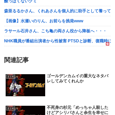
酸っぱくないグミ
森亜るるかさん、くれあさんを個人的に助手として養ってい
【画像】水瀬いのりん、お前らを挑発www
ラサール石井さん、こち亀の両さん役から降板へ・・・
NHK職員が番組出演者から性被害 PTSDと診断、復職時に
関連記事
ゴールデンカムイの重大なネタバ
まとめ
レしてみてくれんか
不死身の杉元「めっちゃ人殺した
まとめ
けどアシリパさんと余生を幸せに