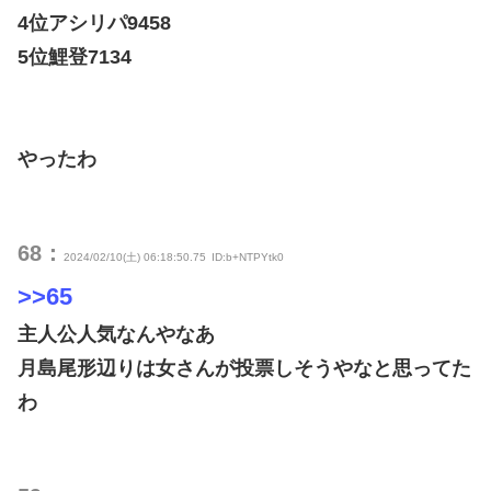
4位アシリパ9458
5位鯉登7134
やったわ
68：
2024/02/10(土) 06:18:50.75
ID:b+NTPYtk0
>>65
主人公人気なんやなあ
月島尾形辺りは女さんが投票しそうやなと思ってた
わ