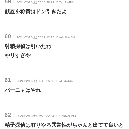
59：
2024/02/10(土) 05:26:48.32
ID:Tdo4/vJB0
獣姦を称賛はドン引きだよ
60：
2024/02/10(土) 05:27:12.13
ID:evkH6zcFM
射精探偵は引いたわ
やりすぎや
61：
2024/02/10(土) 05:28:25.85
ID:oLeJv4rXd
バーニャはやれ
62：
2024/02/10(土) 05:28:32.84
ID:GenMoGnDC
精子探偵は有りやろ異常性がちゃんと出てて良いと